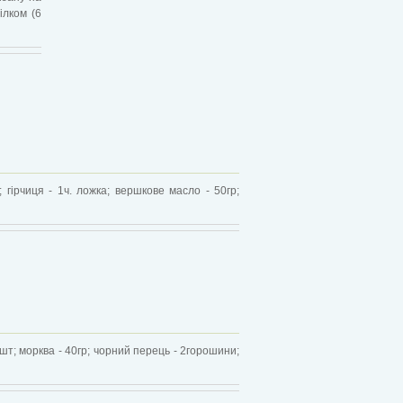
ілком (6
; гірчиця - 1ч. ложка; вершкове масло - 50гр;
/2 шт; морква - 40гр; чорний перець - 2горошини;