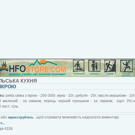
ЛЬСЬКА КУХНЯ
 ІКРОЮ
ки:
риба свіжа з ікрою - 200-300г; мука - 10г; цибуля - 20г; масло вершкове - 10
й мелений - за смаком, перець чорний горошком - за смаком; оцет 3%-н
 лист; сіль.
або
, щоб отримати можливість надсилати коментарі.
зареєструйтесь
...
ів 4339