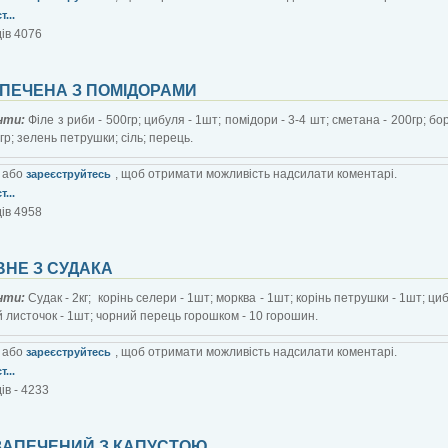
...
ів 4076
 ПЕЧЕНА З ПОМІДОРАМИ
єнти:
Філе з риби - 500гр; цибуля - 1шт; помідори - 3-4 шт; сметана - 200гр; бо
0гр; зелень петрушки; сіль; перець.
або
, щоб отримати можливість надсилати коментарі.
зареєструйтесь
...
ів 4958
ВНЕ З СУДАКА
єнти:
Судак - 2кг; корінь селери - 1шт; морква - 1шт; корінь петрушки - 1шт; циб
 листочок - 1шт; чорний перець горошком - 10 горошин.
або
, щоб отримати можливість надсилати коментарі.
зареєструйтесь
...
ів - 4233
ЗАПЕЧЕНИЙ З КАПУСТОЮ