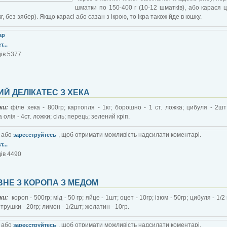
шматки по 150-400 г (10-12 шматків), або карася ц
кг, без зябер). Якщо карасі або сазан з ікрою, то ікра також йде в юшку.
ар
...
ів 5377
Й ДЕЛІКАТЕС З ХЕКА
ки:
філе хека - 800гр; картопля - 1кг; борошно - 1 ст. ложка; цибуля - 2шт
олія - 4ст. ложки; сіль; перець; зелений кріп.
або
, щоб отримати можливість надсилати коментарі.
зареєструйтесь
...
ів 4490
ВНЕ З КОРОПА З МЕДОМ
ки:
короп - 500гр; мід - 50 гр; яйце - 1шт; оцет - 10гр; ізюм - 50гр; цибуля - 1
трушки - 20гр; лимон - 1/2шт; желатин - 10гр.
або
, щоб отримати можливість надсилати коментарі.
зареєструйтесь