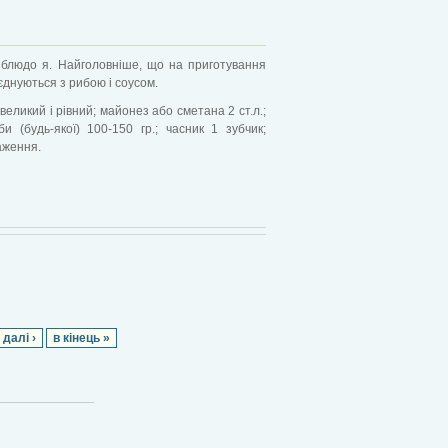
 блюдо я
.
Найголовніше, що на приготування
єднуються з рибою і соусом.
великий і рівний; м
айонез або сметана 2 ст.л.;
би (будь-якої) 100-150 гр.; ч
асник 1 зубчик;
аження.
далі ›
в кінець »