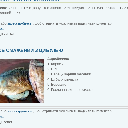
єнти:
Лящ - 1-1,5 кг; капуста квашена - 2 ст; цибуля - 2 шт; сир тертий - 1 / 2 
анний - 1 ст.
або
, щоб отримати можливість надсилати коментарі.
зареєструйтесь
...
ів - 4164
СЬ СМАЖЕНИЙ З ЦИБУЛЕЮ
Інгредієнти:
1. Карась
2. Сіль
3. Перець чорний мелений
4. Цибуля ріпчаста
5. Борошно
6. Рослинна олія для смаження
або
, щоб отримати можливість надсилати коментарі.
зареєструйтесь
...
ів 5989