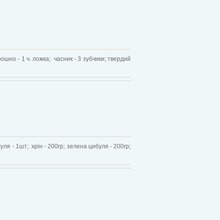
рошно - 1 ч. ложка; часник - 3 зубчики; твердий
уля - 1шт; хрін - 200гр; зелена цибуля - 200гр;