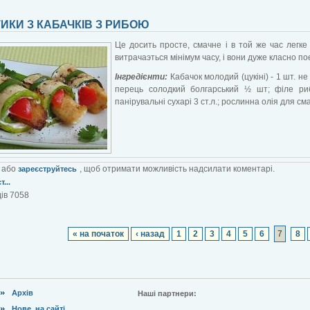
ИКИ З КАБАЧКІВ З РИБОЮ
Це досить просте, смачне і в той же час легке
витрачаэться мінімум часу, і вони дуже класно по
Інгредієнти:
Кабачок молодий (цукіні) - 1 шт.
не 
п
ерець солодкий болгарський ½ шт; ф
іле ри
п
анірувальні сухарі 3 ст.л.; р
ослинна олія для см
або
, щоб отримати можливість надсилати коментарі.
зареєструйтесь
...
ів 7058
« на початок
‹ назад
1
2
3
4
5
6
7
8
Архів
Наші партнери:
Нове на сайті