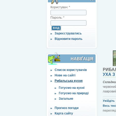
Користувач:
*
Пароль:
*
Зареєструватись
Відновити пароль
НАВІҐАЦІЯ
РИБА
Список користувачів
УХА З
Нове на сайті
Рибальська кухня
Складни
червони
Готуємо на кухні
лавровий
Готуємо на природі
Загальне
Увійдіть
Весь текст
Прогноз погоди
перегляд
Карта сайту