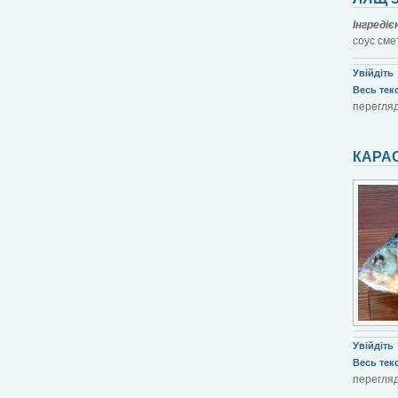
Інгреді
соус смет
Увійдіть
Весь текст
перегляд
КАРА
Увійдіть
Весь текст
перегляд