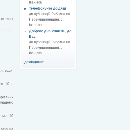
Іванівка
Телефонуйте до дяді
до публікації:
Рибалка на
 столові
Перемишлянщині. с.
Іванівка
Доброго дня, скажіть, до
Вас
до публікації:
Рибалка на
Перемишлянщині. с.
Іванівка
докладніше
л. води;
ся 10 л
зрізаних
 кладемо
аємо 10
ізану на