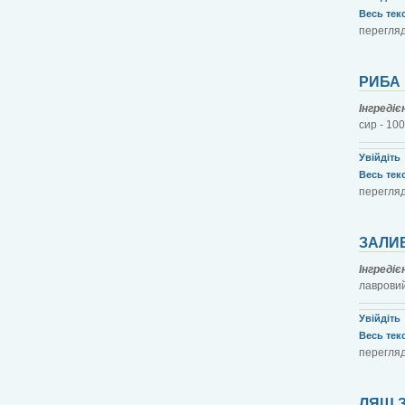
Весь текст
перегляд
РИБА
Інгреді
сир - 10
Увійдіть
Весь текст
перегляд
ЗАЛИ
Інгреді
лавровий
Увійдіть
Весь текст
перегляд
ЛЯЩ 