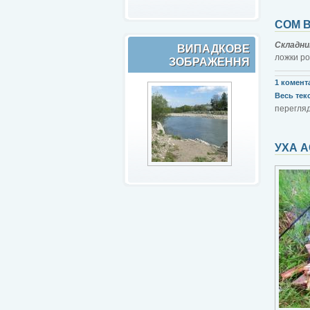
СОМ В
Складни
ВИПАДКОВЕ
ложки рос
ЗОБРАЖЕННЯ
1 комент
Весь текст
перегляді
УХА 