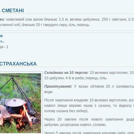
 СМЕТАНІ
ки:
невеликий сом вагою близько 1,5 кг, велика цибулина, 250 г сметани, 2-3
линної олії, близько 20 г твердого сиру, сіль, перець.
ар
...
в - 1
АСТРАХАНСЬКА
Складники на 10 персон:
10 великих картоплин; 10 
10 цибулин; 4-6 кг риби; перець; сіль.
Приготування:
У казан об'ємом 20 л заливаєть
води.
Після закипання кладемо 10 великих картоплин, ро
навпіл (якщо варимо юшку з сазана, то відразу
голову сазана без зябер).
Через 20 хвилин після нового закипання дод
цибулин, розрізаних навпіл, солимо.
Через 5 хвилин після закипання кладемо рибу, пор