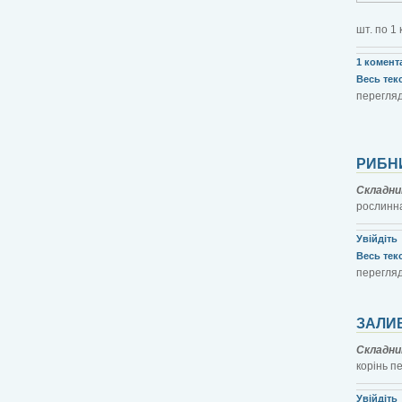
шт. по 1 
1 комент
Весь текст
перегляд
РИБНИ
Складни
рослинна 
Увійдіть
Весь текст
перегляд
ЗАЛИ
Складни
корінь пе
Увійдіть