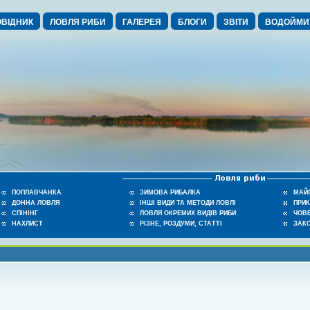
ВІДНИК
ЛОВЛЯ РИБИ
ГАЛЕРЕЯ
БЛОГИ
ЗВІТИ
ВОДОЙМИ
ПОПЛАВЧАНКА
ЗИМОВА РИБАЛКА
МАЙ
ДОННА ЛОВЛЯ
ІНШІ ВИДИ ТА МЕТОДИ ЛОВЛІ
ПРИ
СПІНІНГ
ЛОВЛЯ ОКРЕМИХ ВИДІВ РИБИ
ЧОВЕ
НАХЛИСТ
РІЗНЕ, РОЗДУМИ, СТАТТІ
ЗАК