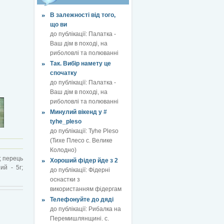
В залежності від того,
що ви
до публікації:
Палатка -
Ваш дім в поході, на
риболовлі та полюванні
Так. Вибір намету це
спочатку
до публікації:
Палатка -
Ваш дім в поході, на
риболовлі та полюванні
Минулий вікенд у #
tyhe_pleso
до публікації:
Tyhe Pleso
(Тихе Плесо с. Велике
Колодно)
г; перець
Хороший фідер йде з 2
ий - 5г;
до публікації:
Фідерні
оснастки з
використанням фідергам
Телефонуйте до дяді
до публікації:
Рибалка на
Перемишлянщині. с.