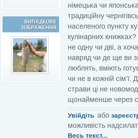
німецька чи японська
традиційну чернігівсь
ВИПАДКОВЕ
населеного пункту ку
ЗОБРАЖЕННЯ
кулінарних книжках? 
не одну чи дві, а хоч
навряд чи де ще ви з
люблять, вміють готу
чи не в кожній сім’ї.
страви ці не новомод
щонайменше через со
або
Увійдіть
зареєст
можливість надсилат
Весь текст...