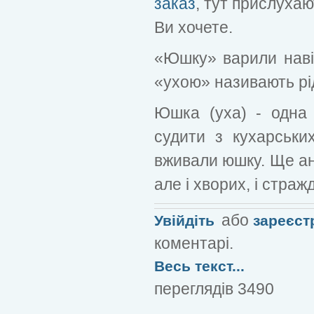
заказ
, тут прислухаю
Ви хочете.
«Юшку» варили навіт
«ухою» називають рі
Юшка (уха) - одна
судити з кухарських
вживали юшку. Ще ан
але і хворих, і страж
або
Увійдіть
зареєст
коментарі.
Весь текст...
переглядів 3490