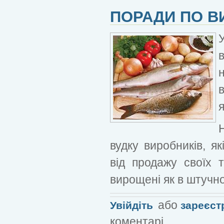
ПОРАДИ ПО В
я
вудку виробників, я
від продажу своїх 
вирощені як в штучно
або
Увійдіть
зареєст
коментарі.