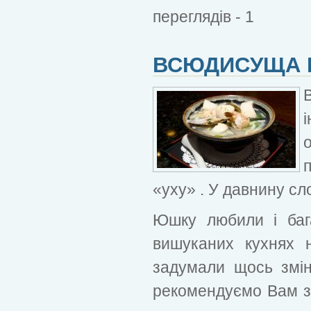
переглядів - 1
ВСЮДИСУЩА
«уху» . У давнину сл
Юшку любили і багат
вишуканих кухнях 
задумали щось зміни
рекомендуємо Вам з