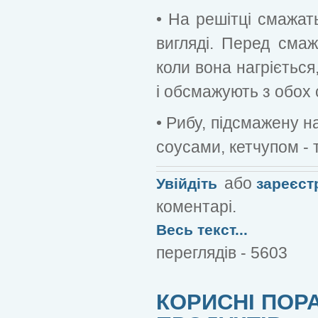
• На решітці смажат
вигляді. Перед смаж
коли вона нагрієтьс
і обсмажують з обох 
• Рибу, підсмажену н
соусами, кетчупом -
або
Увійдіть
зареєст
коментарі.
Весь текст...
переглядів - 5603
КОРИСНІ ПОР