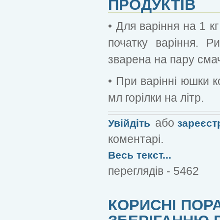
ПРОДУКТІВ
• Для варіння на 1 к
початку варіння. Р
зварена на пару смач
• При варінні юшки 
мл горілки на літр.
або
Увійдіть
зареєст
коментарі.
Весь текст...
переглядів - 5462
КОРИСНІ ПОР