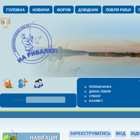
ГОЛОВНА
НОВИНИ
ФОРУМ
ДОВІДНИК
ЛОВЛЯ РИБИ
ПОПЛАВЧАНКА
ДОННА ЛОВЛЯ
СПІНІНГ
Пошук :
НАХЛИСТ
ЗАРЕЄСТРУВАТИСЬ
ВХІД
ВІД
НАВІҐАЦІЯ