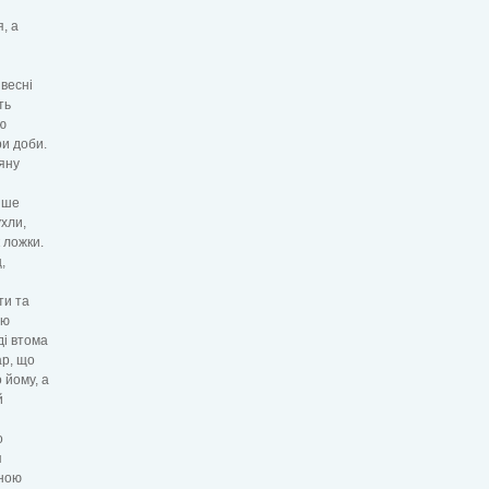
, а
весні
ть
ю
ри доби.
’яну
лише
ухли,
 ложки.
,
ти та
цю
ді втома
ар, що
 йому, а
й
о
я
еною