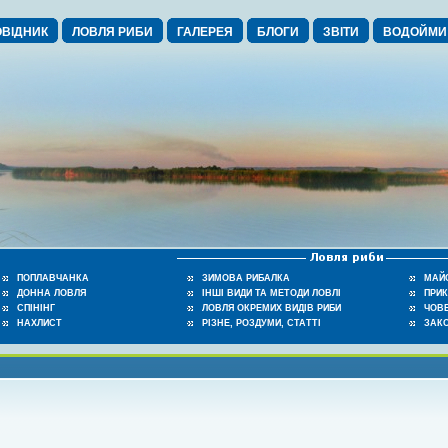
ВІДНИК
ЛОВЛЯ РИБИ
ГАЛЕРЕЯ
БЛОГИ
ЗВІТИ
ВОДОЙМИ
ПОПЛАВЧАНКА
ЗИМОВА РИБАЛКА
МАЙ
ДОННА ЛОВЛЯ
ІНШІ ВИДИ ТА МЕТОДИ ЛОВЛІ
ПРИ
СПІНІНГ
ЛОВЛЯ ОКРЕМИХ ВИДІВ РИБИ
ЧОВЕ
НАХЛИСТ
РІЗНЕ, РОЗДУМИ, СТАТТІ
ЗАК