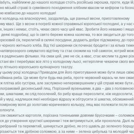
абуть, найближче до нашого холодцю стоїть російська окрошка, проте, куди їй
но міській страві із сумнівного походження хлібним квасом чи кефіром та бозна
ою ковбасою до нашого холодцю!
я холодець на власноручно, заздалегідь, ще ранньої весни, приготовленому
му квасі. Ще з весни в погребі кожної справжньої коропської господині, а у нас 
х, інших і немає, стоїть, чекає свого часу цей квас. Зробити його неважко і якщо
 деякі подробиці, що їх свято береже кожна хазяєчка, то все зводиться до того
ерезовий сік, перелитий в скляні посудини, додають добре підсмажену, до горі
 чорного житнього хліба. Від тієї шкоринки сік починає бродити і за кілька тижн
напівпрозорого сивуватого відтінку та стає схожим на той самогон, котрий мо
 в радянських фільмах. На смак цей, уже не сік, а квас, стає кислим та дуже рі
 стані він і перебуває все літо у холодному льосі, нетерпляче чекаючи свого ви
у літнього коропського кулінарного театру.
 цьому році холодець! Приводом для його приготування може бути лише свіж
іймана риба. Це може бути будь-яка риба, проте червоний карась чи лин сма
іж плітка або густірка, але заслужено неперевершеним у цій справі може бути
ілограмовий деснянський лящ. Порізаний вузенькими, в два – два з половиною
и, шматками, як слід посолений, бо рибу краще пересолити, ніж недосолити,
й у муці, надлишок якої необхідно відразу ж обтрусити зі шматка, обсмажений 
 помірному вогні до золотаво-коричневого кольору, лящ має полежати після см
олонути.
сом смажиться картопля, порізана тоненькими довгими брусочками – соломко
я до утворення хрусткої шкоринки і теж витримується, аби прохолола. Далі л
еребраний та перемитий, шинкується дрібно, як ото щавіль до зеленого борщу.
арізаються теж дрібною соломкою, а за ними – зелена цибулька та молодий ча