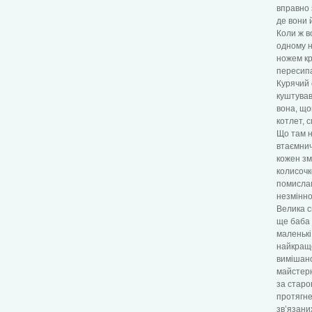
вправно 
де вони 
Коли ж в
одному н
ножем кр
пересипа
Курячий 
куштував
вона, що
котлет, 
Що там н
втаємнич
кожен зм
колисочк
помислам
незмінно
Велика с
ще баба 
маленькі
найкращої
вимішаног
майстерн
за старо
протягне
зв’язани