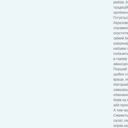
рибою. М
традицій
зроблен
Готуєтьс
березово
справжні
опустити
свіжий б
шкоринку
набуває 
побачити
в такому
авансцен
Перший у
щойно сп
краще, н
півторак
завширшк
обкачани
боків на
аби прох
А тим ча
Смажитьс
салат, п
огірки н