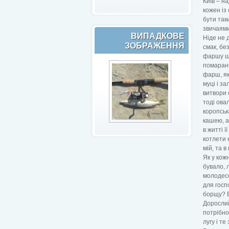
Київ – на
кожен із
бути так
звичаями
ВИПАДКОВЕ
Ніде не 
ЗОБРАЖЕННЯ
смак, бе
фаршу ще
помаранч
фарш, як
муці і з
витвори 
тоді ова
коропськ
кашею, а
в житті 
котлети 
мій, та 
Як у кож
бувало, 
молодесе
для госп
борщу? Е
Дорослий
потрібно
лугу і т