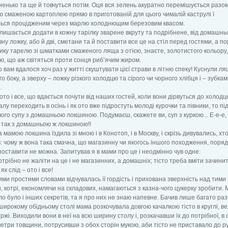
ненько та ще й товчуться потім. Оця вся зелень акуратно перемішується разом
 смаженою картоплею прямо в приготованій для цього чималій каструлі ї
ться процідженим через марлю холоднющим березовим квасом.
лишається додати в кожну тарілку зварене вкруту та подрібнене, від домашньо
вну ложку, або й дві, сметани та й поставити все це на стіл перед гостями, а п
ику тарелю зі шматками смаженого ляща з отією, знаєте, золотистого кольору,
ю, що аж світяться проти сонця риб’ячим жиром.
о вам вдалося хоч раз у житті скуштувати цієї страви в літню спеку! Куснули л
о боку, а зверху – ложку різкого холодцю та сірого чи чорного хлібця і – зубкам
.
 ото і все, що вдається почути від наших гостей, коли вони дірвуться до холодц
алу переходить в осінь і як ото вже підростуть молоді курочки та півники, то пі
чого супу з домашньою локшиною. Подумаєш, скажете ви, суп з куркою... Е-е-е,
 так з домашньою ж локшиною!!
мамою локшина їздила зі мною і в Конотоп, і в Москву, і скрізь дивувались, хто 
: чому ж вона така смачна, що магазинну чи якогось іншого походження, поряд
поставити не можна. Запитував я в мами про це і неодмінно чув одне:
отрібно не жаліти на це і не магазинних, а домашніх; тісто треба вміти зачинит
як слід – ото і все!
ими простими словами відчувалась її гордість і прихована зверхність над тими
, котрі, економлячи на складових, намагаються з казна-чого цукерку зробити. 
о було і інших секретів, та я про них не знаю напевне. Бачив лише багато разі
ирокому обідньому столі мама розкочувала довгою качалкою тісто в круглі, вел
оржі. Виходили вони в неї на всю ширину столу і, розкачавши їх до потрібної, в 
метри товщини, потрусивши з обох сторін мукою, аби тісто не приставало до р