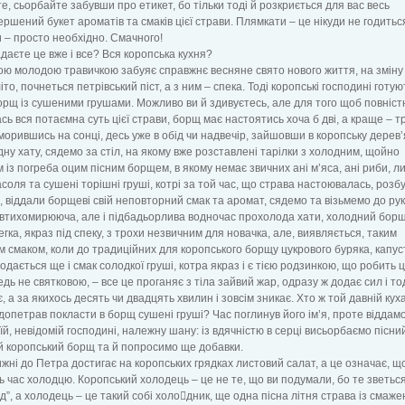
е, сьорбайте забувши про етикет, бо тільки тоді й розкриється для вас весь
ршений букет ароматів та смаків цієї страви. Плямкати – це нікуди не годиться
 – просто необхідно. Смачного!
адаєте це вже і все? Вся коропська кухня?
ю молодою травичкою забуяє справжнє весняне свято нового життя, на зміну 
то, почнеться петрівський піст, а з ним – спека. Тоді коропські господині готую
орщ із сушеними грушами. Можливо ви й здивуєтесь, але для того щоб повніст
сь вся потаємна суть цієї страви, борщ має настоятись хоча б дві, а краще – т
виморившись на сонці, десь уже в обід чи надвечір, зайшовши в коропську дерев
ну хату, сядемо за стіл, на якому вже розставлені тарілки з холодним, щойно
 із погреба оцим пісним борщем, в якому немає звичних ані м’яса, ані риби, 
васоля та сушені торішні груші, котрі за той час, що страва настоювалась, розб
, віддали борщеві свій неповторний смак та аромат, сядемо та візьмемо до рук
 втихомирююча, але і підбадьорлива водночас прохолода хати, холодний борщ
егка, якраз під спеку, з трохи незвичним для новачка, але, виявляється, таким
 смаком, коли до традиційних для коропського борщу цукрового буряка, капус
додається ще і смак солодкої груші, котра якраз і є тією родзинкою, що робить 
едь не святковою, – все це проганяє з тіла зайвий жар, одразу ж додає сил і то
є, а за якихось десять чи двадцять хвилин і зовсім зникає. Хто ж той давній кух
опетрав покласти в борщ сушені груші? Час поглинув його ім’я, проте віддамо
 їй, невідомій господині, належну шану: із вдячністю в серці висьорбаємо пісни
 коропський борщ та й попросимо ще добавки.
ижні до Петра достигає на коропських грядках листовий салат, а це означає, щ
ь час холодцю. Коропський холодець – це не те, що ви подумали, бо те зветьс
д”, а холодець – це такий собі холодник, ще одна пісна літня страва із смаж