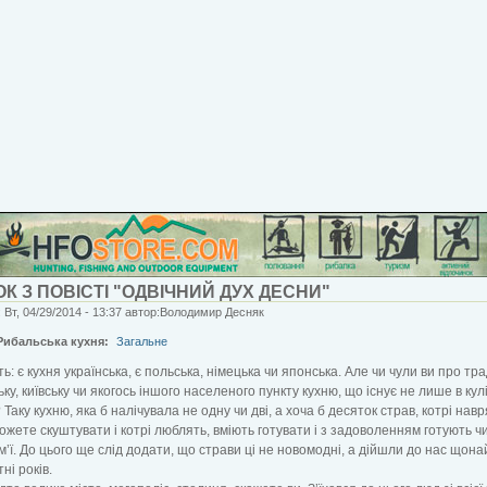
К З ПОВІСТІ "ОДВІЧНИЙ ДУХ ДЕСНИ"
 Вт, 04/29/2014 - 13:37 автор:Володимир Десняк
Рибальська кухня:
Загальне
ть: є кухня українська, є польська, німецька чи японська. Але чи чули ви про тр
ську, київську чи якогось іншого населеного пункту кухню, що існує не лише в ку
Таку кухню, яка б налічувала не одну чи дві, а хоча б десяток страв, котрі навр
ожете скуштувати і котрі люблять, вміють готувати і з задоволенням готують чи
ім’ї. До цього ще слід додати, що страви ці не новомодні, а дійшли до нас що
ні років.