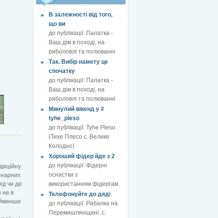
В залежності від того,
що ви
до публікації:
Палатка -
Ваш дім в поході, на
риболовлі та полюванні
Так. Вибір намету це
спочатку
до публікації:
Палатка -
Ваш дім в поході, на
риболовлі та полюванні
Минулий вікенд у #
tyhe_pleso
до публікації:
Tyhe Pleso
(Тихе Плесо с. Велике
Колодно)
Хороший фідер йде з 2
до публікації:
Фідерні
адиційну
оснастки з
лінарних
яд чи де
використанням фідергам
 не в
Телефонуйте до дяді
найменше
до публікації:
Рибалка на
Перемишлянщині. с.