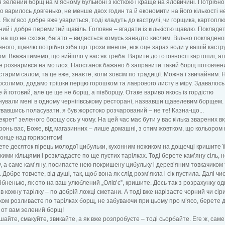
 зелений борщ на м’ясному бульйоні з кісткою і краще на яловичині. Потрібн
о варилось довгенько, не менше двох годин та й економити на його кількості н
. Як м’ясо добре вже увариться, тоді кладуть до каструлі, чи горщика, картоплю
ий і добре перемитий щавіль. Головне – вгадати із кількістю щавлю. Покладе
і на що не схоже, багато – видасться комусь занадто кислим. Вільно покладено
ного, щавлю потрібно хіба що трохи менше, ніж оце зараз води у вашій кастру
м. Вважатимемо, що вийшло у вас як треба. Варите до готовності картоплі, ал
е розварився на мотлох. Наостанок бажано б заправити такий борщ потовчен
 старим салом, та це вже, знаєте, коли зовсім по традиції. Можна і звичайним. Н
посолимо, додамо трішки перцю горошком та лаврового листу в міру. Здавалось
 й готовий, але це ще не борщ, а півборщу. Отаке вариво якось із гордістю
ували мені в одному чернігівському ресторані, назвавши щавелевим борщем.
авшись поласувати, я був жорстоко розчарований – не те! Казна-що...
секрет” зеленого борщу ось у чому. На цей час має бути у вас кілька зварених в
оронь вас, Боже, від магазинних – лише домашні, з отим жовтком, що кольором
сонце над горизонтом!
ете десяток пірець молодої цибульки, кухонним ножиком на дощечці кришите ї
кими кільцями і розкладаєте по ще пустих тарілках. Тоді берете кам’яну сіль, 
, а саме кам’яну, посипаєте нею покришену цибульку і дерев’яним товкачиком
 Добре товчете, від душі, так, щоб вона як слід розм’якла і сік пустила. Далі чи
рібненько, як ото на ваш улюблений „Олів’є”, кришите. Десь так з розрахунку од
І в кожну тарілку – по добрій ложці сметани. А тоді вже нарізаєте чорний чи сіри
ом розливаєте по тарілках борщ, не забуваючи при цьому про м’ясо, берете д
і от вам зелений борщ!
шайте, смакуйте, звикайте, а як вже розпробуєте – тоді сьорбайте. Еге ж, саме