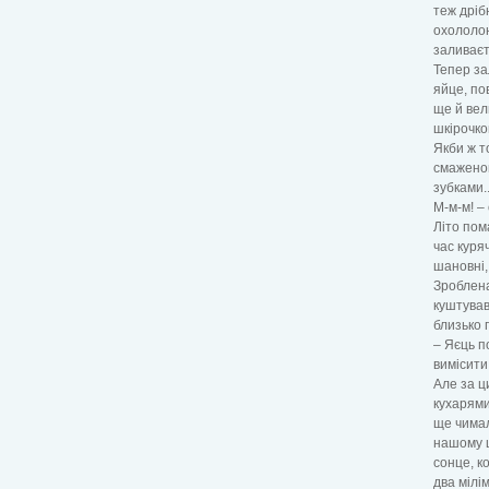
теж дріб
охололою
заливає
Тепер за
яйце, по
ще й вел
шкірочко
Якби ж т
смаженог
зубками..
М-м-м! –
Літо пом
час куря
шановні,
Зроблена 
куштував
близько 
– Яєць п
вимісити 
Але за ц
кухарями
ще чимал
нашому ш
сонце, к
два мілі