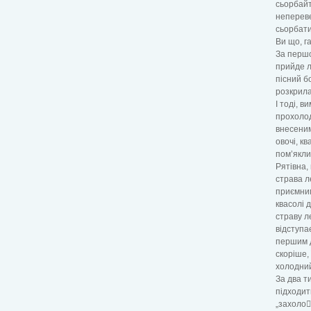
сьорбайт
непереве
сьорбати
Ви що, г
За першо
прийде лі
пісний б
розкрила
І тоді, 
прохолод
внесеним
овочі, к
пом’якли
Рятівна,
страва л
приємним
квасолі 
страву л
відступа
першим д
скоріше,
холодний
За два т
підходит
„захоло