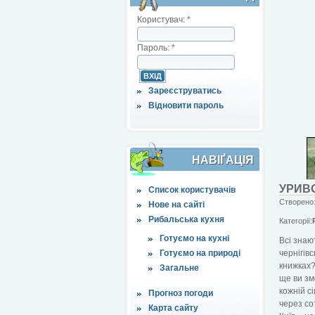
Користувач:
*
Пароль:
*
Зареєструватись
Відновити пароль
НАВІҐАЦІЯ
УРИВО
Список користувачів
Створено:
Нове на сайті
Рибальська кухня
Категорії:
Готуємо на кухні
Всі знаю
Готуємо на природі
чернігів
книжках? 
Загальне
ще ви зм
кожній с
Прогноз погоди
через сот
Карта сайту