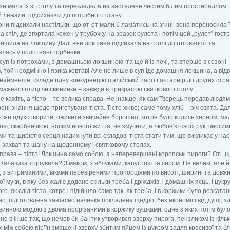
знімала їх зі столу та перекладала на застелене чистим білим простирадлом, 
й лежали, підсихаючи до потрібного стану.
они підсихали настільки, що от-от мали б ламатись на згині, вона переносила ї
а стіл, де згортала кожен у трубочку на зразок рулета і потім цей „рулет” гост
ишила на локшину. Далі вже локшина підсихала на столі до готовності та
лась у полотняні торбинки.
суп із потрохами, з домашньою локшиною, та ще й із печі, та вперше в сезоні 
, той неодмінно і язика ковтав! Але не лише в суп іде домашня локшина, а від
найменше, складе гідну конкуренцію італійській пасті і як гарнір до других стра
смаженої птиці чи свининки – завжди є прикрасою святкового столу.
е кажіть, а тісто – то велика справа. Не інакше, як сам Творець передав людям
ені знання щодо приготуваня тіста. Тісто живе; саме тому хліб – річ свята. Да
оже одухотворити, оживити звичайне борошно, котре було колись зерном, м
ою, скарбничкою, носієм нового життя; не змусити, а любов’ю своїх рук, чистим
и та щирістю серця надихнути всі складові тіста стати тим, що викликає у нас
 захват та шану на щоденному і святковому столах.
права – тісто! Локшина само собою, а неперевершені коропські пироги? Оті, 
Калачиха торгувала? З маком, з яблуками, капустою та сиром. Не великі, але й
, з витриманими, віками перевіреними пропорціями по висоті, ширині та довжин
 муки, в яку без жалю додано скільки треба і дріжджів, і домашніх яєць, і цукру
о, як слід тіста, котре і підійшло саме так, як треба, і в коржики було розката
о; підготовлена завчасно начинка покладена щедро, без економії і від душі; зл
винною модою з двома прорізаними в коржику вушками, одне з яких потім бул
не в інше так, що немов би бантик утворився зверху пирога, пензликом із кіль
х між собою пір’їн змащені зверху збитим яйцем із цукром задля красивої та бл