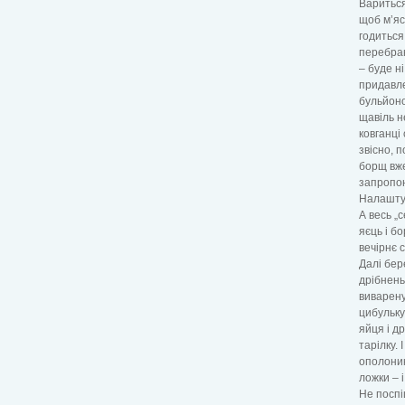
Вариться
щоб м’яс
годиться
перебран
– буде н
придавле
бульйоно
щавіль н
ковганці
звісно, 
борщ вже
запропон
Налаштув
А весь „
яєць і б
вечірнє 
Далі бер
дрібнень
виварену
цибульку.
яйця і д
тарілку. 
ополоник
ложки – 
Не поспі