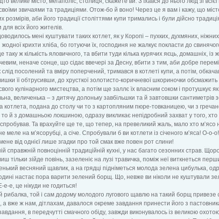
дто велике місто, мегаполіс, столиця, скажете ви. З’їхався до нього люд зі всієї 
 своїми звичаями та традиціями. Отож-бо й воно! Через це я вам і кажу, що міст
их розмірів, аби його традиції століттями купи тримались і були дійсно традиц
 для всіх його жителів.
доводилось мені куштувати таких котлет, як у Коропі – пухких, духмяних, ніжних
з жодної крихти хліба, бо готуючи їх, господиня не жалкує покласти до свинячог
 таку ж кількість яловичного, та вбити туди кілька курячих яєць, домашніх, із 
евим, неначе сонце, що сідає ввечері за Десну, вбити з тим, аби добре пере
 слід посолений та вміру поперчений, тримався в котлеті купи, а потім, обкач
алишки її обтрусивши, до хрусткої золотисто-коричневої шкориночки обсмажить 
свого кулінарного мистецтва, а потім ще заллє їх власним соком і протушкує як с
льна, величенька – з дитячу долоньку завбільшки та й завтовшки сантиметрів з
а котлета, подана до столу чи то з картопляним пюре-товканицею, чи з греча
 то й з домашньою локшиною, одразу викликає непідробний захват у того, хт
її спробував. Та врахуйте ще те, що тепер, на превеликий жаль, мало хто м’ясо 
не меле на м’ясорубці, а січе. Спробували б ви котлети із січеного м’яса! О-о-о
в мене від однієї лише згадки про той смак вже повен рот слини!
ній справжній повноцінній традиційній кухні, у нас багато сезонних страв. Щоро
лиш тільки зійде повінь, зазеленіє на лузі травичка, поміж неї виткнеться перш
нький весняний щавлик, а на грядці підніметься молода зелена цибулька, од
одині настає пора варити зелений борщ. Що, невже ви ніколи не куштували зе
-е-е, це нікуди не годиться!
 рибалка, той і сам додому молодого лугового щавлю на такий борщ привезе с
, а вже ж нам, дітлахам, давалося окреме завдання принести його з пастовник
е завдання, в передчутті смачного обіду, завжди виконувалось із великою охотою