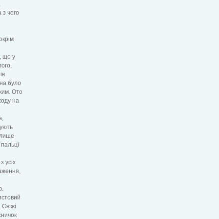
,
 з чого
окрім
, що у
лого,
ів
жна було
зким. Ото
ходу на
а,
кують
 лише
 пальці
з усіх
аження,
ю.
истовий
 Свіжі
сничок