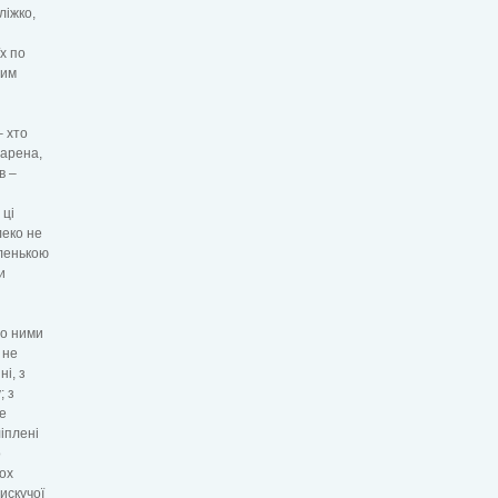
ліжко,
х по
рим
– хто
варена,
в –
 ці
леко не
аленькою
и
що ними
 не
і, з
; з
не
іплені
о
кох
искучої