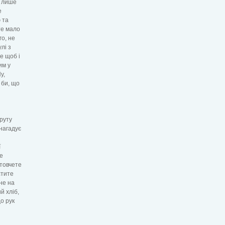
о лише
е
 та
те мало
го, не
лі з
е щоб і
им у
у,
 би, що
круту
 нагадує
ї
не
 товчете
стите
не на
й хліб,
о рук