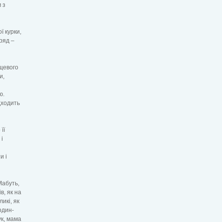
 з
ї курки,
оряд –
ящевого
и,
ю.
дходить
її
 і
и і
Мабуть,
в, як на
икі, як
один-
ук, мама