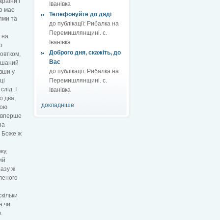
країни і
Іванівка
о має
Телефонуйте до дяді
іями та
до публікації:
Рибалка на
Перемишлянщині. с.
 на
Іванівка
о
Доброго дня, скажіть, до
жовтком,
Вас
мішаний
до публікації:
Рибалка на
авши у
ці
Перемишлянщині. с.
лід. І
Іванівка
о два,
докладніше
ною
о вперше
на
! Боже ж
ку,
ий
разу ж
леного
кільки
а чи
.