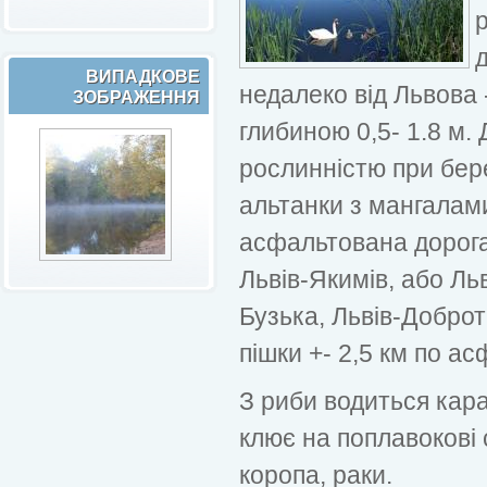
ВИПАДКОВЕ
недалеко від Львова 
ЗОБРАЖЕННЯ
глибиною 0,5- 1.8 м.
рослинністю при бере
альтанки з мангалами
асфальтована дорога
Львів-Якимів, або Льв
Бузька, Львів-Доброт
пішки +- 2,5 км по ас
З риби водиться кара
клює на поплавокові 
коропа, раки.