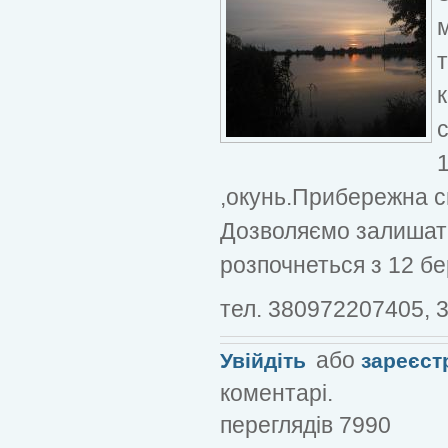
м
1
,окунь.Прибережна с
Дозволяємо залишати
розпочнеться з 12 бер
тел. 380972207405, 
або
Увійдіть
зареєст
коментарі.
переглядів 7990