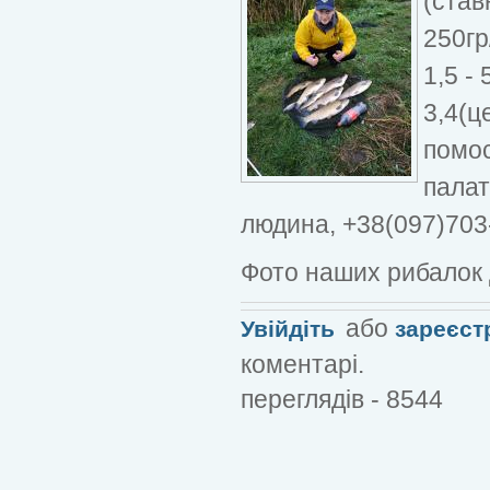
(став
250гр
1,5 -
3,4(ц
помос
палат
людина, +38(097)703-
Фото наших рибалок
або
Увійдіть
зареєст
коментарі.
переглядів - 8544