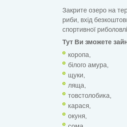
Закрите озеро на тер
риби, вхід безкоштов
спортивної риболовлі
Тут Ви зможете зай
коропа,
білого амура,
щуки,
ляща,
товстолобика,
карася,
окуня,
сома.