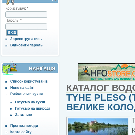
Користувач:
*
Пароль:
*
Зареєструватись
Відновити пароль
НАВІҐАЦІЯ
Список користувачів
КАТАЛОГ ВОД
Нове на сайті
Рибальська кухня
TYHE PLESO (
Готуємо на кухні
ВЕЛИКЕ КОЛО
Готуємо на природі
Загальне
Прогноз погоди
Карта сайту