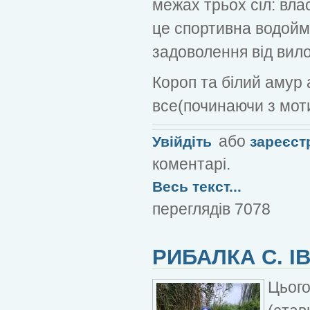
межах трьох сіл: вла
це спортивна водойм
задоволення від вило
Короп та білий амур 
все(починаючи з моти
або
Увійдіть
зареєст
коментарі.
Весь текст...
переглядів 7078
РИБАЛКА С. І
Цього