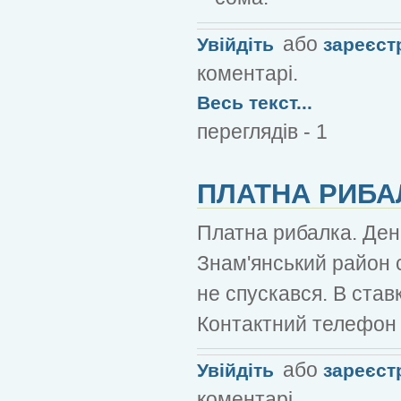
або
Увійдіть
зареєст
коментарі.
Весь текст...
переглядів - 1
ПЛАТНА РИБА
Платна рибалка. Денн
Знам'янський район 
не спускався. В ставк
Контактний телефон 
або
Увійдіть
зареєст
коментарі.