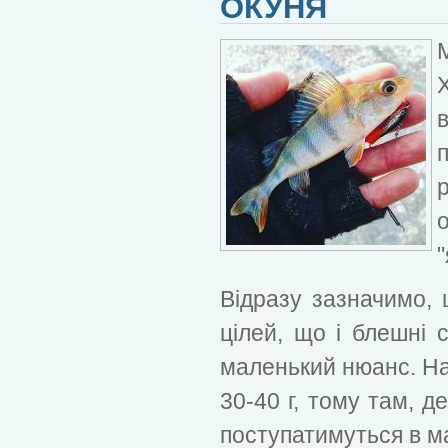
ОКУНЯ
"
Відразу зазначимо, 
цілей, що і блешні с
маленький нюанс. На
30-40 г, тому там, д
поступатимуться в ма