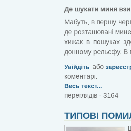
Де шукати миня вз
Мабуть, в першу черг
де розташовані мине
хижак в пошуках здо
донному рельєфу. В 
або
Увійдіть
зареєст
коментарі.
Весь текст...
переглядів - 3164
ТИПОВІ ПОМИ