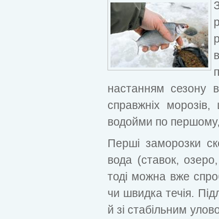
настанням сезону в
справжніх морозів,
водойми по першому, 
Перші заморозки ск
вода (ставок, озеро
тоді можна вже спро
чи швидка течія. Під
й зі стабільним улов