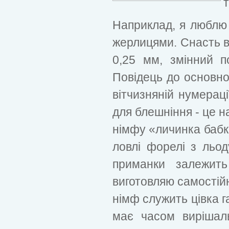
т
Наприклад, я люблю
жерлицями. Снасть в
0,25 мм, змінний п
Повідець до основно
вітчизняній нумераці
для блешніння - це 
німфу «личинка баб
ловлі форелі з льо
приманки залежить
виготовляю самостій
німф служить цівка г
має часом вирішал