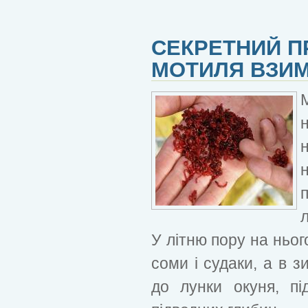
СЕКРЕТНИЙ П
МОТИЛЯ ВЗИ
л
У літню пору на ньог
соми і судаки, а в 
до лунки окуня, пі