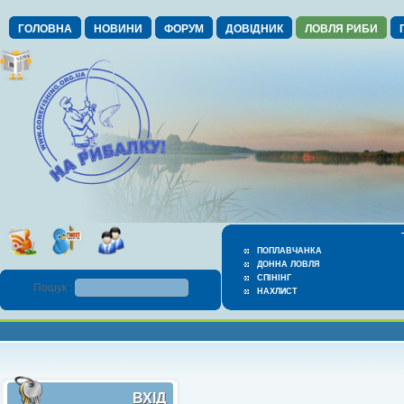
ГОЛОВНА
НОВИНИ
ФОРУМ
ДОВІДНИК
ЛОВЛЯ РИБИ
ПОПЛАВЧАНКА
ДОННА ЛОВЛЯ
СПІНІНГ
Пошук :
НАХЛИСТ
ВХІД