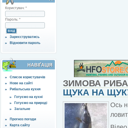
Користувач:
*
Пароль:
*
Зареєструватись
Відновити пароль
НАВІҐАЦІЯ
Список користувачів
ЗИМОВА РИБ
Нове на сайті
Рибальська кухня
ЩУКА НА ЩУКУ
Готуємо на кухні
Готуємо на природі
Ось н
Загальне
ловит
Прогноз погоди
Карта сайту
Відео