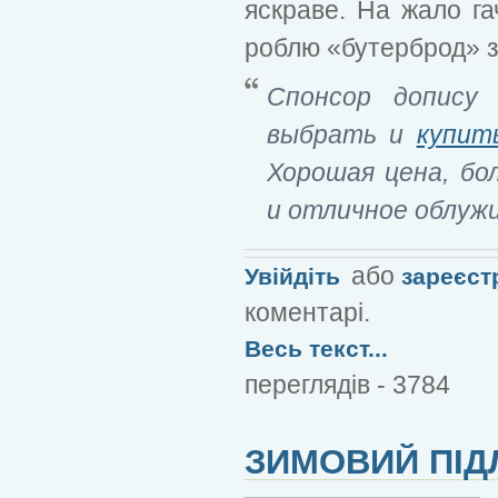
яскраве. На жало г
роблю «бутерброд» з
Спонсор допису 
выбрать и
купит
Хорошая цена, бо
и отличное облуж
або
Увійдіть
зареєст
коментарі.
Весь текст...
переглядів - 3784
ЗИМОВИЙ ПІД