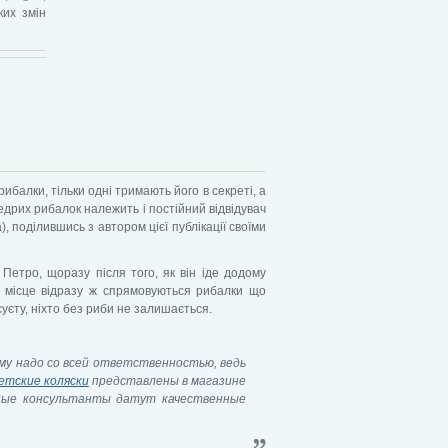
ких змін
ибалки, тільки одні тримають його в секреті, а
едрих рибалок належить і постійний відвідувач
, поділившись з автором цієї публікації своїми
 Петро, щоразу після того, як він іде додому
о місце відразу ж спрямовуються рибалки що
 суєту, ніхто без риби не залишається.
у надо со всей ответственностью, ведь
етские коляски
представлены в магазине
ьные консультанты датут качественные