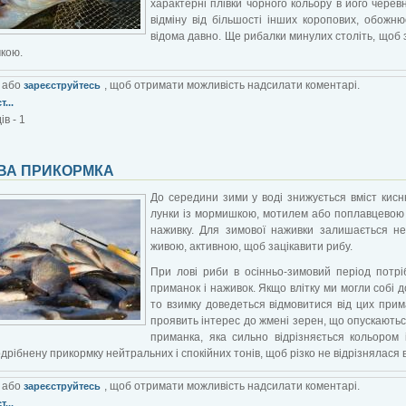
характерні плівки чорного кольору в його черев
відміну від більшості інших коропових, обожн
відома давно. Ще рибалки минулих століть, щоб з
чкою.
або
, щоб отримати можливість надсилати коментарі.
зареєструйтесь
...
в - 1
ВА ПРИКОРМКА
До середини зими у воді знижується вміст кисню
лунки із мормишкою, мотилем або поплавцевою в
наживку. Для зимової наживки залишається н
живою, активною, щоб зацікавити рибу.
При лові риби в осінньо-зимовий період потр
приманок і наживок. Якщо влітку ми могли собі д
то взимку доведеться відмовитися від цих прим
проявить інтерес до жмені зерен, що опускаються
приманка, яка сильно відрізняється кольором
дрібнену прикормку нейтральних і спокійних тонів, щоб різко не відрізнялася в
або
, щоб отримати можливість надсилати коментарі.
зареєструйтесь
...