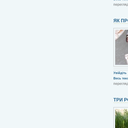
перегляд
ЯК ПР
Увійдіть
Весь текст
перегляд
ТРИ Р