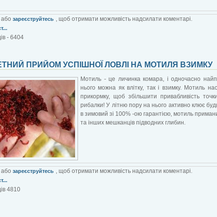
або
, щоб отримати можливість надсилати коментарі.
зареєструйтесь
...
ів - 6404
ЕТНИЙ ПРИЙОМ УСПІШНОЇ ЛОВЛІ НА МОТИЛЯ ВЗИМКУ
Мотиль - це личинка комара, і одночасно най
нього можна як влітку, так і взимку. Мотиль на
прикормку, щоб збільшити привабливість точки
рибалки! У літню пору на нього активно клює будь-
в зимовий зі 100% -ою гарантією, мотиль примани
та інших мешканців підводних глибин.
або
, щоб отримати можливість надсилати коментарі.
зареєструйтесь
...
ів 4810