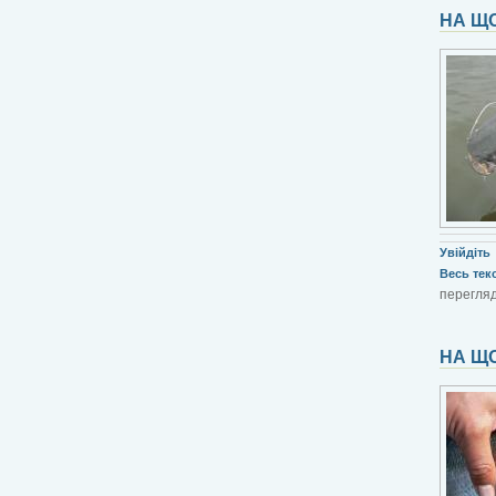
НА Щ
Увійдіть
Весь текст
перегляд
НА ЩО