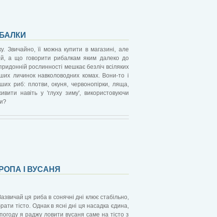
ИБАЛКИ
у. Звичайно, її можна купити в магазині, але
ий, а що говорити рибалкам яким далеко до
 придонній рослинності мешкає безліч всіляких
інших личинок навколоводних комах. Вони-то і
ших риб: плотви, окуня, червонопірки, ляща,
вити навіть у 'глуху зиму', використовуючи
ти?
ОРОПА І ВУСАНЯ
азвичай ця риба в сонячні дні клює стабільно,
ати тісто. Однак в ясні дні ця насадка єдина,
 погоду я раджу ловити вусаня саме на тісто з