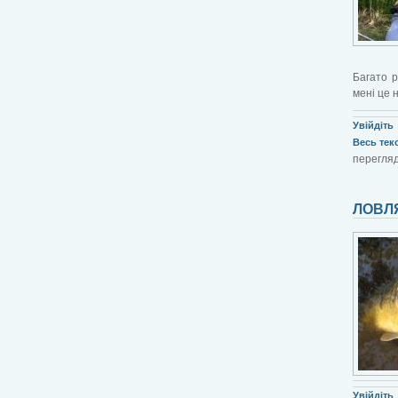
Багато р
мені це 
Увійдіть
Весь текст
перегляд
ЛОВЛ
Увійдіть