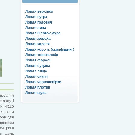
Ловля верхівки
Ловля вугра
Ловля головня
Ловля лина
Ловля білого амура
Ловля жереха
Ловля карася
Ловля коропа (карпфішинг)
Ловля товстолоба
Ловля форелі
Ловля судака
Ловля ляща
Ловля окуня
Ловля червонопірки
Ловля плотви
Ловля щуки
клювання
аламуті
ин. Якщо
х, вони
корм для
донними
ся різні
ь, щука,