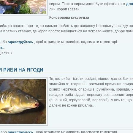
сиром. Тісто з сиром може бути ефективним
для
лин, короп і сазан.
Консервова кукурудза
ибалок знають про те, як сильно люблять цю запашну і соковиту насадку к
на платних ставках, де короп просто накидається на яскраво-жовте, добре помі
або
, щоб отримати можливість надсилати коментарі.
зареєструйтесь
...
ів 5607
Я РИБИ НА ЯГОДИ
Те, що риби - істоти всеїдні, відомо давно. Зви
звичайно ж, тваринні і рослинні приманки приро
різних черв'яків, опаришів, ручейника, короїда,
насадок риба віддає перевагу розпареним зерн
(пшоняній, геркулесовій, перловій). А ось те, 
далеко не кожен рибалка…
або
, щоб отримати можливість надсилати коментарі.
зареєструйтесь