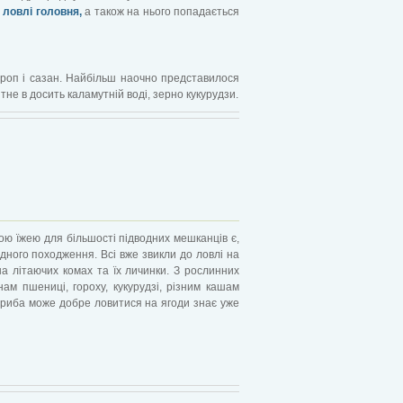
 ловлі головня,
а також на нього попадається
ороп і сазан. Найбільш наочно представилося
тне в досить каламутній воді, зерно кукурудзи.
чною їжею для більшості підводних мешканців є,
дного походження. Всі вже звикли до ловлі на
 на літаючих комах та їх личинки. З рослинних
ам пшениці, гороху, кукурудзі, різним кашам
що риба може добре ловитися на ягоди знає уже