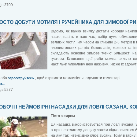
ів 3709
ОСТО ДОБУТИ МОТИЛЯ І РУЧЕЙНИКА ДЛЯ ЗИМОВОЇ Р
Відомо, як важко взимку дістати хорошу наживк
часто, навіть в наш час, вибір дуже обмежен
великих міст? Тим часом на глибині 2-3 метрів в
членистоногих рачків, бокоплавів, козявок та 
складають основне зимове 'меню' більшості на
густери. Клювання цієї риби можна сильно ожи
настільки улюблену нею наживку. Як же їх здобу
або
, щоб отримати можливість надсилати коментарі.
зареєструйтесь
...
ів 5277
ОБОЧІ І НЕЙМОВІРНІ НАСАДКИ ДЛЯ ЛОВЛІ САЗАНА, К
Тісто з сиром
Ця насадка використовується при ловлі вусаня. З
а при невеликому дощику зовсім відмовляється бр
на яку так інтенсивно клює вусань. Тому в гарну