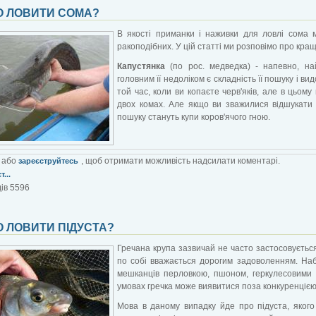
О ЛОВИТИ СОМА?
В якості приманки і наживки для ловлі сома м
ракоподібних. У цій статті ми розповімо про кращ
Капустянка
(по рос. медведка) - напевно, на
головним її недоліком є ​​складність її пошуку і 
той час, коли ви копаєте черв'яків, але в цьом
двох комах. Але якщо ви зважилися відшукати 
пошуку стануть купи коров'ячого гною.
або
, щоб отримати можливість надсилати коментарі.
зареєструйтесь
...
ів 5596
 ЛОВИТИ ПІДУСТА?
Гречана крупа зазвичай не часто застосовується
по собі вважається дорогим задоволенням. Н
мешканців перловкою, пшоном, геркулесовими п
умовах гречка може виявитися поза конкуренцією 
Мова в даному випадку йде про підуста, яког