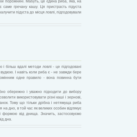
ній порожнині. Мабуть, це єдина риба, яка, на
ює саме гречану кашу. Ця пристрасть підуста
алучити підуста до місця ловлі, підгодовували
 і більш вдалі методи ловлі - це підгодовані
удкою. І навіть коли риба є - не завжди бере
езмінним одне правило - вона повинна бути
ібно обережно і уважно підходити до вибору
озволити використовувати різні каші і зернові,
анок. Тому що тільки дрібна і нетямуща риба
 на дно, в той час як великих особин відлякує
 і формою від днища. Значить, застосовуємо
ід дна.