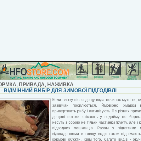
ОРМКА, ПРИВАДА, НАЖИВКА
 - ВІДМІННИЙ ВИБІР ДЛЯ ЗИМОВОЇ ПІДГОДІВЛІ
Коли влітку після дощу вода починає мутніти, 
зазвичай посилюється. Ймовірно, хмарки к
привертають рибу і активізують її з різних прич
дощові потоки стікають у водойму по берега
несуть з собою не тільки частинки грунту, але і 
підводних мешканців. Разом з піднятими 
відкладеннями в товщу води також піднімають
кормові об'єкти. Крім того, багато видів - окун