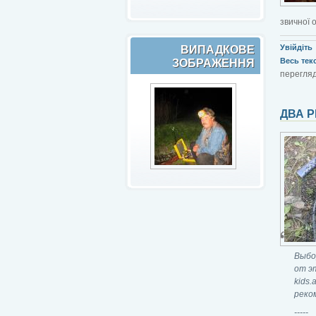
звичної 
Увійдіть
ВИПАДКОВЕ
Весь текст
ЗОБРАЖЕННЯ
перегляд
ДВА Р
Выбо
от э
kids
реко
-----