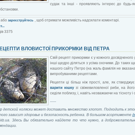
судак та інші - проявляють інтерес до будь-я
обстановки.
або
, щоб отримати можливість надсилати коментарі.
зареєструйтесь
...
ів 3375
ЕЦЕПТИ ВЛОВИСТОЇ ПРИКОРМКИ ВІД ПЕТРА
Свій рецепт прикормки є у кожного досвідченого р
інші щедро діляться з усіма охочими. До таких щ
нашого сайту Петро (на жаль фамілія не вказана)
випробуваними рецептами.
Рецепти ці більш ніж прості, але, як стверджує
варити юшку
зі свіжевиловленої риби, на йог
сиділи поблизу, і, навіть незважаючи на тісноту і
-----
р детской коляски может доставить множество хлопот. Подходить к этом
того зависит здоровье и безопасность ребенка. В большом асортименте
д
.akb.ua. Здесь Вы обязательно найдете то что нужно, а доброжелател
мендации.