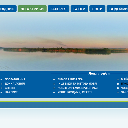
ВІДНИК
ЛОВЛЯ РИБИ
ГАЛЕРЕЯ
БЛОГИ
ЗВІТИ
ВОДОЙМИ
ПОПЛАВЧАНКА
ЗИМОВА РИБАЛКА
МАЙ
ДОННА ЛОВЛЯ
ІНШІ ВИДИ ТА МЕТОДИ ЛОВЛІ
ПРИ
СПІНІНГ
ЛОВЛЯ ОКРЕМИХ ВИДІВ РИБИ
ЧОВЕ
НАХЛИСТ
РІЗНЕ, РОЗДУМИ, СТАТТІ
ЗАК