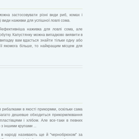
ожна застосовувати різні види риб, комах і
і види наживки для успішної ловлі сома.
йефективніша наживка для ловлі сома, але
видобутку. Капустянку можна випадково виявити в
у випадку вам вдасться знайти тільки одну або
її якомога більше, то найкращим місцем для
 рибалками в якості прикормки, оскільки сама
абагато дешевше обходиться прикормлювання
ластівцями і хлібом. Але все-таки в певних
з іншими крупами ...
о в народі називають ще й "чернобрюхом" за