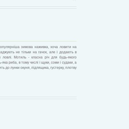
популярніша зимова наживка, хоча ловити на
саджують не тільки на гачок, але і додають в
 ловлі. Мотиль - класна річ для будь-якого
яка риба, в тому числі і щуки, соми і судаки, а
ть до лунки окуня, підлящика, густерку, плотву