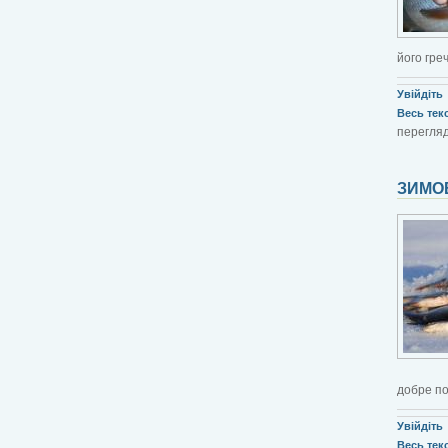
його гре
Увійдіть
Весь текст
перегляді
ЗИМО
добре по
Увійдіть
Весь текст