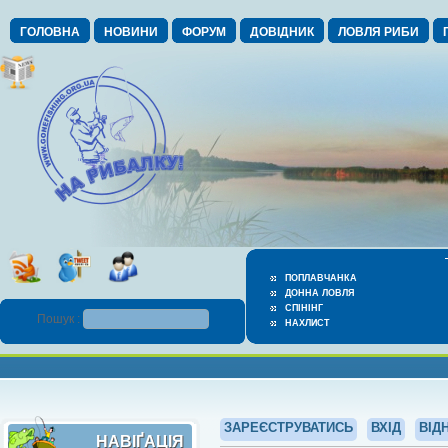
ГОЛОВНА
НОВИНИ
ФОРУМ
ДОВІДНИК
ЛОВЛЯ РИБИ
ПОПЛАВЧАНКА
ДОННА ЛОВЛЯ
СПІНІНГ
Пошук :
НАХЛИСТ
ЗАРЕЄСТРУВАТИСЬ
ВХІД
ВІД
НАВІҐАЦІЯ