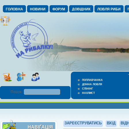
ГОЛОВНА
НОВИНИ
ФОРУМ
ДОВІДНИК
ЛОВЛЯ РИБИ
ПОПЛАВЧАНКА
ДОННА ЛОВЛЯ
СПІНІНГ
Пошук :
НАХЛИСТ
ЗАРЕЄСТРУВАТИСЬ
ВХІД
ВІД
НАВІҐАЦІЯ