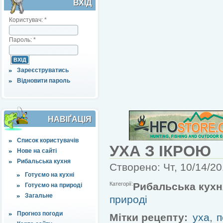
ВХІД
Користувач:
*
Пароль:
*
Зареєструватись
Відновити пароль
НАВІҐАЦІЯ
Список користувачів
УХА З ІКРОЮ
Нове на сайті
Рибальська кухня
Створено: Чт, 10/14/20
Готуємо на кухні
Категорії:
Рибальська кухн
Готуємо на природі
Загальне
природі
Прогноз погоди
Мітки рецепту:
уха
,
п