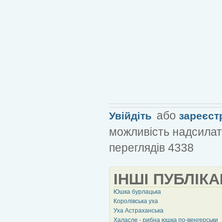
або
Увійдіть
зареєст
можливість надсилат
переглядів 4338
ІНШІ ПУБЛІКА
Юшка бурлацька
Королівська уха
Уха Астраханська
Халасле - рибна юшка по-венгерськи