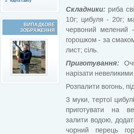
Карта сайту
Складники:
риба св
10г; цибуля - 20г; 
ВИПАДКОВЕ
червоний мелений 
ЗОБРАЖЕННЯ
горошком - за смаком
лист; сіль.
Приготування:
Очи
нарізати невеликими
Розпалити вогонь, під
З муки, тертої цибул
приготувати на ве
залити водою, додат
чорний перець гор