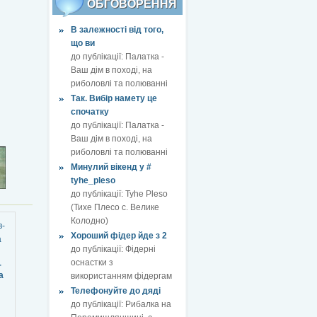
ОБГОВОРЕННЯ
В залежності від того,
що ви
до публікації:
Палатка -
Ваш дім в поході, на
риболовлі та полюванні
Так. Вибір намету це
спочатку
до публікації:
Палатка -
Ваш дім в поході, на
риболовлі та полюванні
Минулий вікенд у #
tyhe_pleso
до публікації:
Tyhe Pleso
(Тихе Плесо с. Велике
Колодно)
Хороший фідер йде з 2
до публікації:
Фідерні
оснастки з
-
а
використанням фідергам
Телефонуйте до дяді
до публікації:
Рибалка на