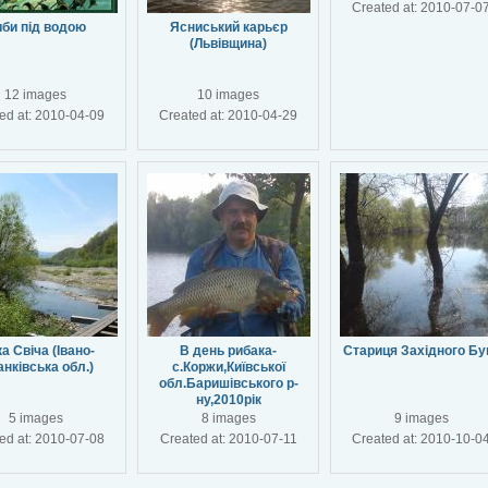
Created at: 2010-07-0
би під водою
Ясниський карьєр
(Львівщина)
12 images
10 images
ed at: 2010-04-09
Created at: 2010-04-29
ка Свіча (Івано-
В день рибака-
Стариця Західного Бу
нківська обл.)
с.Коржи,Київської
обл.Баришівського р-
ну,2010рік
5 images
8 images
9 images
ed at: 2010-07-08
Created at: 2010-07-11
Created at: 2010-10-0