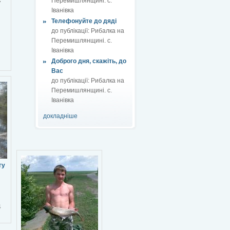
Перемишлянщині. с.
7
Іванівка
Телефонуйте до дяді
до публікації:
Рибалка на
Перемишлянщині. с.
Іванівка
Доброго дня, скажіть, до
Вас
до публікації:
Рибалка на
Перемишлянщині. с.
Іванівка
докладніше
гу
4