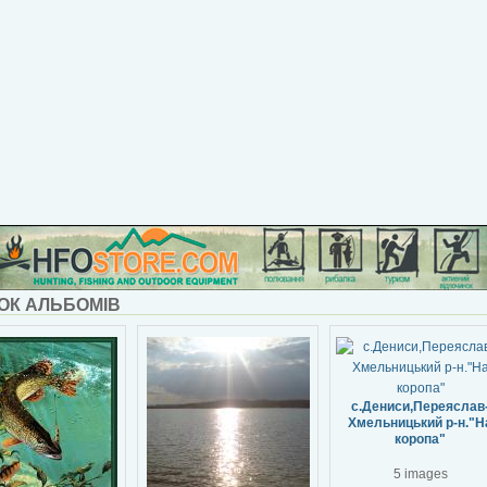
ОК АЛЬБОМІВ
с.Дениси,Переяслав
Хмельницький р-н."Н
коропа"
5 images