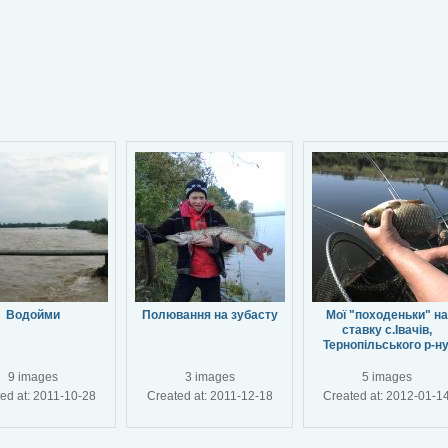
Водойми
Полювання на зубасту
Мої "походеньки" на
ставку с.Івачів,
Тернопільського р-ну
9 images
3 images
5 images
ed at: 2011-10-28
Created at: 2011-12-18
Created at: 2012-01-1