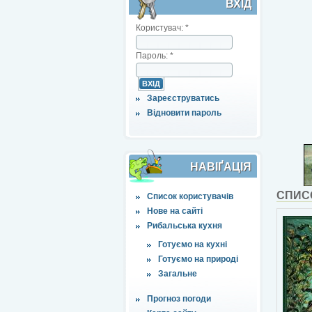
ВХІД
Користувач:
*
Пароль:
*
Зареєструватись
Відновити пароль
НАВІҐАЦІЯ
СПИС
Список користувачів
Нове на сайті
Рибальська кухня
Готуємо на кухні
Готуємо на природі
Загальне
Прогноз погоди