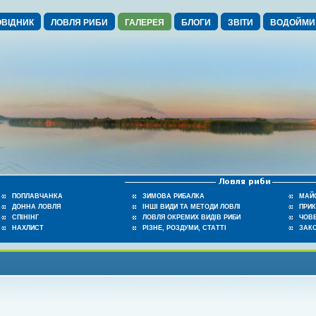
ВІДНИК
ЛОВЛЯ РИБИ
ГАЛЕРЕЯ
БЛОГИ
ЗВІТИ
ВОДОЙМИ
ПОПЛАВЧАНКА
ЗИМОВА РИБАЛКА
МАЙ
ДОННА ЛОВЛЯ
ІНШІ ВИДИ ТА МЕТОДИ ЛОВЛІ
ПРИ
СПІНІНГ
ЛОВЛЯ ОКРЕМИХ ВИДІВ РИБИ
ЧОВЕ
НАХЛИСТ
РІЗНЕ, РОЗДУМИ, СТАТТІ
ЗАК