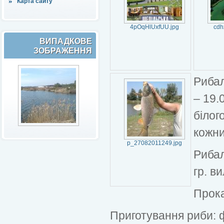
Карта сайту
4pOqHlUxfUU.jpg
cdh
ВИПАДКОВЕ
ЗОБРАЖЕННЯ
Рибал
– 19.
білого
кожни
p_27082011249.jpg
Рибал
гр. в
Прока
Приготування риби: ф