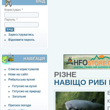
ВХІД
Користувач:
*
Пароль:
*
Зареєструватись
Відновити пароль
НАВІҐАЦІЯ
Список користувачів
РІЗНЕ
Нове на сайті
Рибальська кухня
НАВІЩО РИБІ
Готуємо на кухні
Готуємо на природі
Загальне
Прогноз погоди