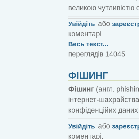
великою чутливістю с
або
Увійдіть
зареєст
коментарі.
Весь текст...
переглядів 14045
ФІШИНГ
Фішинг
(англ. phishi
інтернет-шахрайства
конфіденційих даних 
або
Увійдіть
зареєст
коментарі.