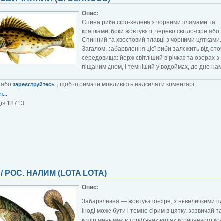
Опис:
Спина риби сіро-зелена з чорними плямами та
крапками, боки жовтуваті, черево світло-сіре або 
Спинний та хвостовий плавці з чорними цятками.
Загалом, забарвлення цієї риби залежить від от
середовища: йорж світліший в річках та озерах з
піщаним дном, і темніший у водоймах, де дно на
або
, щоб отримати можливість надсилати коментарі.
зареєструйтесь
...
ів 18713
/ РОС. НАЛИМ (LOTA LOTA)
Опис:
Забарвлення — жовтувато-сіре, з невеличкими 
іноді може бути і темно-сірим в цятку, зазвичай т
колір минь має в торф'яних водах коричневого кол