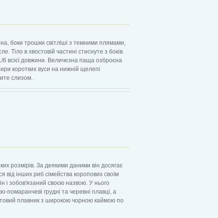
на, боки трошки світліші з темними плямами,
е. Тіло в хвостовій частині стиснуте з боків.
/6 всієї довжини. Величезна паща озброєна
отири коротких вуси на нижній щелепі
рите слизом.
ких розмірів. За деякими даними він досягає
ься від інших риб сімейства коропових своїм
ін і зобов'язаний своєю назвою. У нього
во-помаранчеві грудні та черевні плавці, а
остовий плавник з широкою чорною каймою по