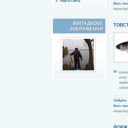
Карта сайту
Весь текст
перегляд
ВИПАДКОВЕ
ТОВСТ
ЗОБРАЖЕННЯ
Бага
коли
завж
соков
Увійдіть
Весь текст
перегляд
ЙОРЖ 