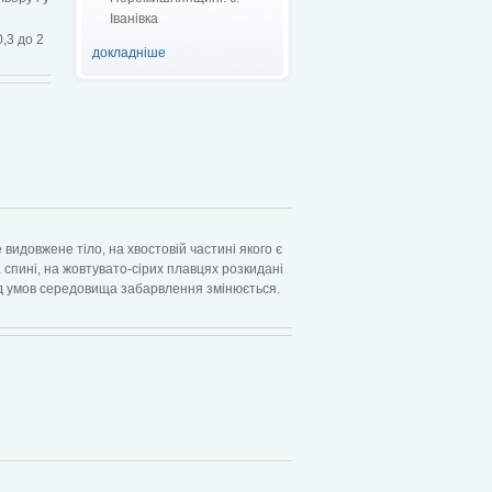
Іванівка
0,3 до 2
докладніше
видовжене тіло, на хвостовій частині якого є
спині, на жовтувато-сірих плавцях розкидані
від умов середовища забарвлення змінюється.