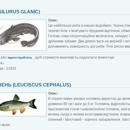
SILURUS GLANIC)
Опис:
Це найбільша риба в наших водоймах. Чорна спи
черево біле з жовтувато-брудним відтінком, обвисл
Голова сома непропорційно величезна, складає 1
дрібними зубами. Два довгих вуси на верхній і ч
доповнюють зовнішність цієї риби. Тіло рясно вк
або
, щоб отримати можливість надсилати коментарі.
зареєструйтесь
...
ів - 21922
ЕНЬ (LEUCISCUS CEPHALUS)
Опис:
В сприятливих умовах головень виростає до вели
довжини 80 см і ваги до 8 кг. Головень відрізняєт
брусковатим тілом і широколобою головою, якій в
велика луска з легким золотавим відтінком, яскра
спинний і хвостовий - чорного забарвлення. Хв
 краю.