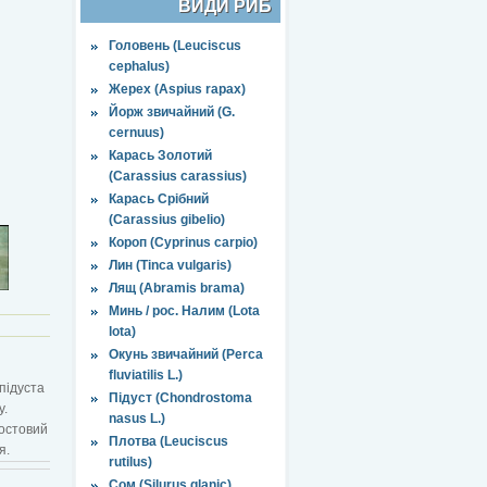
ВИДИ РИБ
Головень (Leuciscus
cephalus)
Жерех (Aspius rapax)
Йорж звичайний (G.
cernuus)
Карась Золотий
(Carassius carassius)
Карась Срібний
(Carassius gibelio)
Короп (Cyprinus carpio)
Лин (Tinca vulgaris)
Лящ (Abramis brama)
Минь / рос. Налим (Lota
lota)
Окунь звичайний (Perca
fluviatilis L.)
підуста
Підуст (Chondrostoma
у.
nasus L.)
востовий
Плотва (Leuciscus
я.
rutilus)
Сом (Silurus glanic)