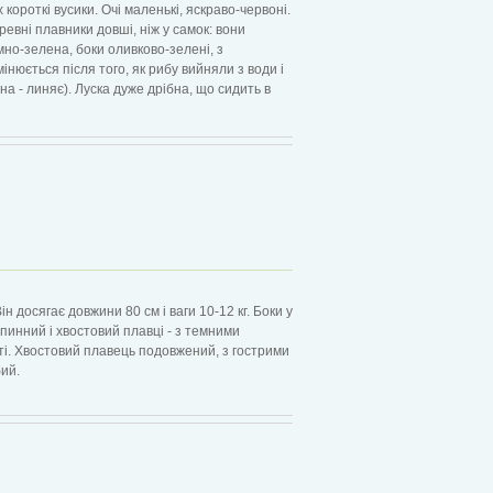
 короткі вусики. Очі маленькі, яскраво-червоні.
еревні плавники довші, ніж у самок: вони
но-зелена, боки оливково-зелені, з
нюється після того, як рибу вийняли з води і
на - линяє). Луска дуже дрібна, що сидить в
н досягає довжини 80 см і ваги 10-12 кг. Боки у
спинний і хвостовий плавці - з темними
аті. Хвостовий плавець подовжений, з гострими
бий.