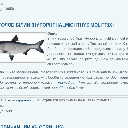
...
ів 10850
ОЛОБ БІЛИЙ (HYPOPHTHALMICHTHYS MOLITRIX)
Опис:
Білий товстолоб (лат. Hypophthalmichthys molitri
прісноводних риб з роду Товстолоб, родини Ко
Зграйна прісноводна риба середнього розміру.
дорослого товстолоба нерідко досягає 1 метра, 
40 кг. Тіло високе, покрите дрібною сріблясто
світлого кольору.
то з нас полюбляють товстолобика копченого. Найсмачнішим він вихо
 приготований власноруч. Придбати коптильню для цього по доступній 
ди можна в інтернет-магазині
mamed.ua
. Тут же Ви знайдете суши
ижималки і безліч інших речей потрібних для дому.
або
, щоб отримати можливість надсилати коментарі.
зареєструйтесь
...
ів 15397
ЗВИЧАЙНИЙ (G. CERNUUS)