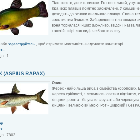
Тіло товсте, досить високе. Рот невеликий, у кутах
Краї всіх плавців помітно заокруглені. У самців ч
доходять до основи анального плавця. Спина тем
золотистим блиском. Забарвлення тіла швидко змі
вона торкалася інших (можливо, звідси і назва ли
товстій шкірі, яка виділяє багато слизу.
або
, щоб отримати можливість надсилати коментарі.
зареєструйтесь
...
в - 1
 (ASPIUS RAPAX)
Опис:
Жерех - найбільша риба з сімейства коропових. Ві
жереха сріблясті, з легким синюватим відтінком, 
кінцями, решта - білувато-сіруваті або червонув
кінцями і великою виїмкою. Рот - широкий і беззу
ар
...
ів - 7802