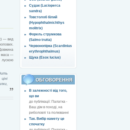
Судак (Lucioperca
sandra)
Товстолоб білий
(Hypophthalmichthys
molitrix)
Форель струмкова
x) — вид
(Salmo trutta)
ропових.
Червонопірка (Scardinius
 Довжина
erythrophthalmus)
а маса —
Щука (Esox lucius)
ю лускою
дить
ціні
ОБГОВОРЕННЯ
лки,
В залежності від того,
що ви
до публікації:
Палатка -
Ваш дім в поході, на
риболовлі та полюванні
Так. Вибір намету це
спочатку
до публікації:
Палатка -