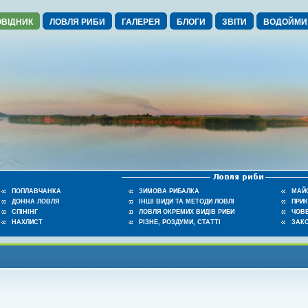
ВІДНИК
ЛОВЛЯ РИБИ
ГАЛЕРЕЯ
БЛОГИ
ЗВІТИ
ВОДОЙМИ
ПОПЛАВЧАНКА
ЗИМОВА РИБАЛКА
МАЙ
ДОННА ЛОВЛЯ
ІНШІ ВИДИ ТА МЕТОДИ ЛОВЛІ
ПРИ
СПІНІНГ
ЛОВЛЯ ОКРЕМИХ ВИДІВ РИБИ
ЧОВЕ
НАХЛИСТ
РІЗНЕ, РОЗДУМИ, СТАТТІ
ЗАК