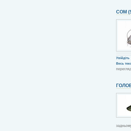
СОМ (
Увійдіть
Весь текст
перегляд
ГОЛОВ
задньому