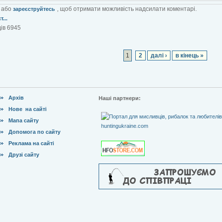
або
, щоб отримати можливість надсилати коментарі.
зареєструйтесь
...
ів 6945
1
2
далі ›
в кінець »
Архів
Наші партнери:
Нове на сайті
Мапа сайту
Допомога по сайту
Реклама на сайті
Друзі сайту