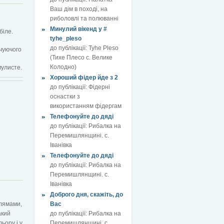
Ваш дім в поході, на
риболовлі та полюванні
Минулий вікенд у #
біле.
tyhe_pleso
до публікації:
Tyhe Pleso
очуючого
(Тихе Плесо с. Велике
Колодно)
мулисте.
Хороший фідер йде з 2
до публікації:
Фідерні
оснастки з
використанням фідергам
Телефонуйте до дяді
до публікації:
Рибалка на
Перемишлянщині. с.
Іванівка
Телефонуйте до дяді
до публікації:
Рибалка на
Перемишлянщині. с.
Іванівка
Доброго дня, скажіть, до
плямами,
Вас
акий
до публікації:
Рибалка на
ьору і у
Перемишлянщині. с.