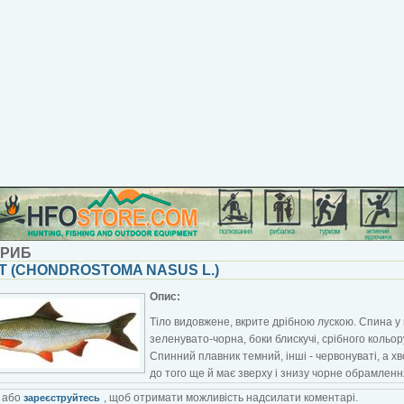
 РИБ
Т (CHONDROSTOMA NASUS L.)
Опис:
Тіло видовжене, вкрите дрібною лускою. Спина у 
зеленувато-чорна, боки блискучі, срібного кольор
Спинний плавник темний, інші - червонуваті, а х
до того ще й має зверху і знизу чорне обрамленн
або
, щоб отримати можливість надсилати коментарі.
зареєструйтесь