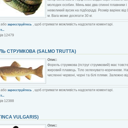
молодих особин. Минь має два спинні плавники і
невеликий вусик на підборідді. Розмір варіює від 
м. Вага може досягати 30 кг.
або
, щоб отримати можливість надсилати коментарі.
зареєструйтесь
...
ів 12479
ЛЬ СТРУМКОВА (SALMO TRUTTA)
Опис:
Форель струмкова (пструг струмковий) має товсте 
жировий плавець. Тіло зеленувато-коричневе. На 
численні червоні, чорні та білі плями. Залежно 
або
, щоб отримати можливість надсилати коментарі.
зареєструйтесь
...
ів 12388
TINCA VULGARIS)
Опис: