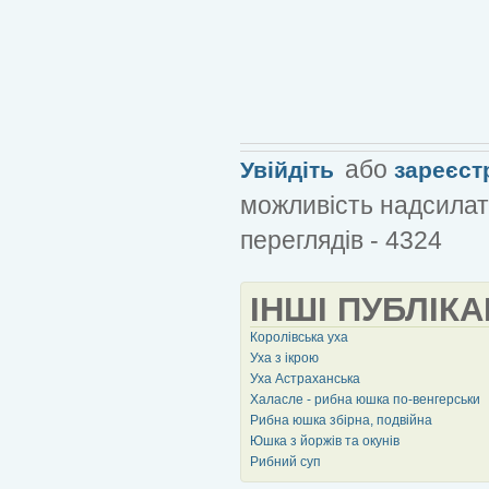
або
Увійдіть
зареєст
можливість надсилат
переглядів - 4324
ІНШІ ПУБЛІКА
Королівська уха
Уха з ікрою
Уха Астраханська
Халасле - рибна юшка по-венгерськи
Рибна юшка збірна, подвійна
Юшка з йоржів та окунів
Рибний суп