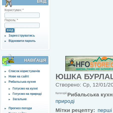
ВХІД
Користувач:
*
Пароль:
*
Зареєструватись
Відновити пароль
НАВІҐАЦІЯ
Список користувачів
ЮШКА БУРЛА
Нове на сайті
Рибальська кухня
Створено: Ср, 12/01/20
Готуємо на кухні
Категорії:
Рибальська кухн
Готуємо на природі
Загальне
природі
Прогноз погоди
Мітки рецепту:
перші