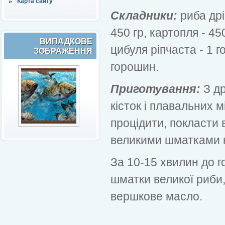
Карта сайту
Складники:
риба дрі
450 гр, картопля - 45
ВИПАДКОВЕ
цибуля ріпчаста - 1 го
ЗОБРАЖЕННЯ
горошин.
Приготування:
З др
кісток і плавальних м
процідити, покласти 
великими шматками к
За 10-15 хвилин до г
шматки великої риби,
вершкове масло.