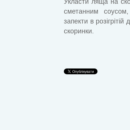
Укласти ляща на ск
сметанним соусом,
запекти в розігрітій
скоринки.