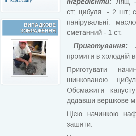
Інгредієнти:
Лящ - 
Карта сайту
ст; цибуля - 2 шт; с
панірувальні; мас
ВИПАДКОВЕ
ЗОБРАЖЕННЯ
сметанний - 1 ст.
Приготування:
промити в холодній в
Приготувати нач
шинкованою цибул
Обсмажити капусту
додавши вершкове м
Цією начинкою наф
зашити.