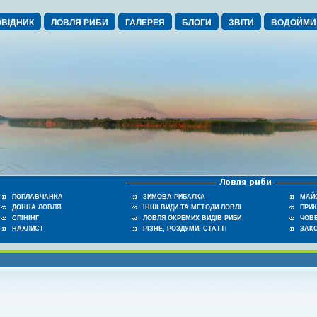
ВІДНИК
ЛОВЛЯ РИБИ
ГАЛЕРЕЯ
БЛОГИ
ЗВІТИ
ВОДОЙМИ
ПОПЛАВЧАНКА
ЗИМОВА РИБАЛКА
МАЙ
ДОННА ЛОВЛЯ
ІНШІ ВИДИ ТА МЕТОДИ ЛОВЛІ
ПРИ
СПІНІНГ
ЛОВЛЯ ОКРЕМИХ ВИДІВ РИБИ
ЧОВЕ
НАХЛИСТ
РІЗНЕ, РОЗДУМИ, СТАТТІ
ЗАК