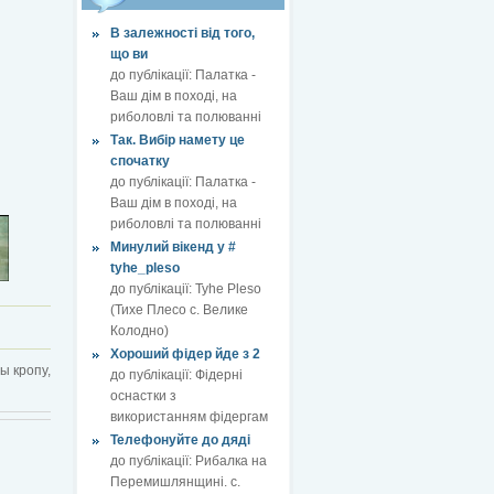
В залежності від того,
що ви
до публікації:
Палатка -
Ваш дім в поході, на
риболовлі та полюванні
Так. Вибір намету це
спочатку
до публікації:
Палатка -
Ваш дім в поході, на
риболовлі та полюванні
Минулий вікенд у #
tyhe_pleso
до публікації:
Tyhe Pleso
(Тихе Плесо с. Велике
Колодно)
Хороший фідер йде з 2
ны кропу,
до публікації:
Фідерні
оснастки з
використанням фідергам
Телефонуйте до дяді
до публікації:
Рибалка на
Перемишлянщині. с.