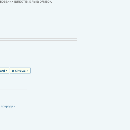
ованих шпротів; кілька оливок.
алі ›
в кінець »