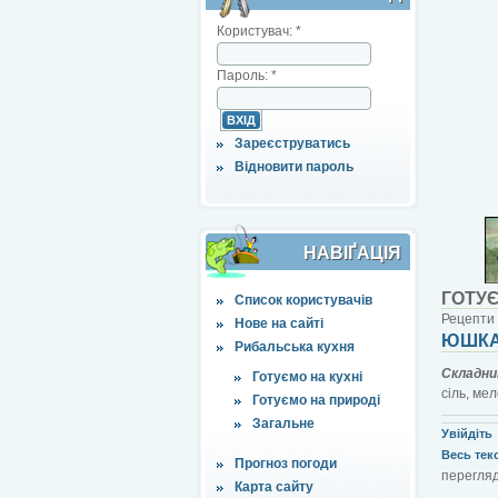
Користувач:
*
Пароль:
*
Зареєструватись
Відновити пароль
НАВІҐАЦІЯ
ГОТУЄ
Список користувачів
Рецепти 
Нове на сайті
ЮШКА 
Рибальська кухня
Складни
Готуємо на кухні
сіль, ме
Готуємо на природі
Загальне
Увійдіть
Весь текст
Прогноз погоди
перегляді
Карта сайту