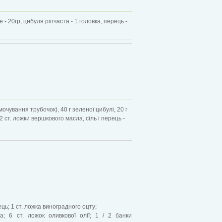
 - 20гр, цибуля ріпчаста - 1 головка, перець -
змочування трубочок), 40 г зеленої цибулі, 20 г
2 ст. ложки вершкового масла, сіль і перець -
ець; 1 ст. ложка виноградного оцту;
; 6 ст. ложок оливкової олії; 1 / 2 банки