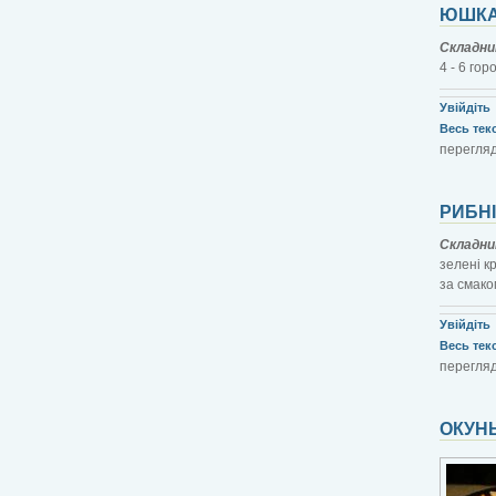
ЮШКА
Складни
4 - 6 гор
Увійдіть
Весь текст
перегляд
РИБН
Складни
зелені кр
за смако
Увійдіть
Весь текст
перегляд
ОКУН