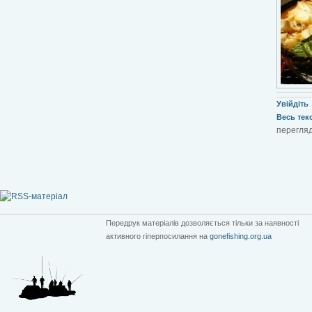
Увійдіть
Весь текст
перегляд
Передрук матеріалів дозволяється тільки за наявності
активного гіперпосилання на
gonefishing.org.ua