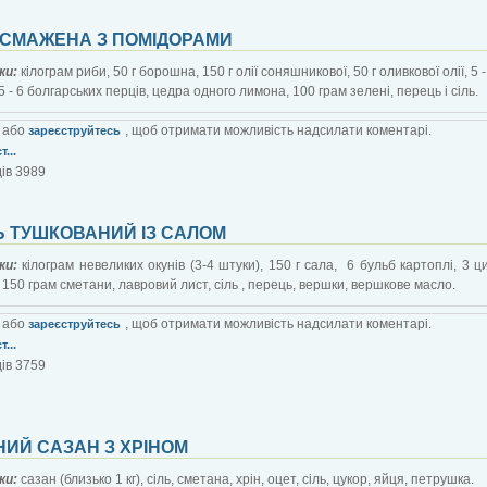
 СМАЖЕНА З ПОМІДОРАМИ
ки:
кілограм риби, 50 г борошна, 150 г олії соняшникової, 50 г оливкової олії, 5 -
5 - 6 болгарських перців, цедра одного лимона, 100 грам зелені, перець і сіль.
або
, щоб отримати можливість надсилати коментарі.
зареєструйтесь
...
ів 3989
Ь ТУШКОВАНИЙ ІЗ САЛОМ
ки:
кілограм невеликих окунів (3-4 штуки), 150 г сала, 6 бульб картоплі, 3 ц
 150 грам сметани, лавровий лист, сіль , перець, вершки, вершкове масло.
або
, щоб отримати можливість надсилати коментарі.
зареєструйтесь
...
ів 3759
ИЙ САЗАН З ХРІНОМ
ки:
сазан (близько 1 кг), сіль, сметана, хрін, оцет, сіль, цукор, яйця, петрушка.