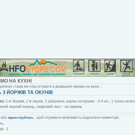
МО НА КУХНІ
рибних страв які слід готувати в домашніх умовах на кухні...
З ЙОРЖІВ ТА ОКУНІВ
ки:
1 кг йоржів, 1 кг окунів, 2 цибулини, корінь петрушки - 3-4 шт., 1 пучок зеле
лений чорний перець, лавровий лист - за смаком.
або
, щоб отримати можливість надсилати коментарі.
зареєструйтесь
...
в - 1