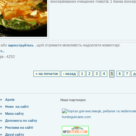
консервованих очищених томатів; 1 банка консерв
або
, щоб отримати можливість надсилати коментарі.
зареєструйтесь
...
ів - 4252
« на початок
‹ назад
1
2
3
4
5
6
7
д
Архів
Наші партнери:
Нове на сайті
Мапа сайту
Допомога по сайту
Реклама на сайті
Друзі сайту