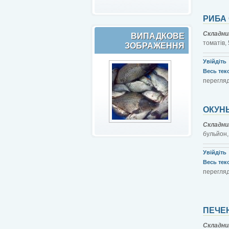
РИБА
Складни
ВИПАДКОВЕ
томатів, 
ЗОБРАЖЕННЯ
Увійдіть
Весь текст
перегляд
ОКУН
Складни
бульйон,
Увійдіть
Весь текст
перегляд
ПЕЧЕН
Складни