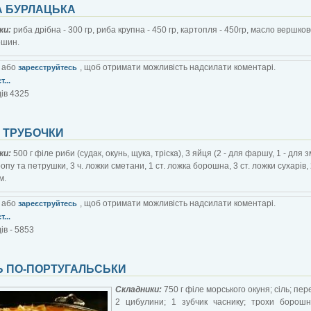
 БУРЛАЦЬКА
ки:
риба дрібна - 300 гр, риба крупна - 450 гр, картопля - 450гр, масло вершкове
ошин.
або
, щоб отримати можливість надсилати коментарі.
зареєструйтесь
...
ів 4325
І ТРУБОЧКИ
ки:
500 г філе риби (судак, окунь, щука, тріска), 3 яйця (2 - для фаршу, 1 - для 
опу та петрушки, 3 ч. ложки сметани, 1 ст. ложка борошна, 3 ст. ложки сухарів, 
м.
або
, щоб отримати можливість надсилати коментарі.
зареєструйтесь
...
ів - 5853
Ь ПО-ПОРТУГАЛЬСЬКИ
Складники:
750 г філе морського окуня; сіль; пер
2 цибулини; 1 зубчик часнику; трохи борошна