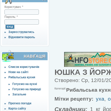
Користувач:
*
Пароль:
*
Зареєструватись
Відновити пароль
НАВІҐАЦІЯ
Список користувачів
ЮШКА З ЙОРЖ
Нове на сайті
Рибальська кухня
Створено: Ср, 12/01/20
Готуємо на кухні
Категорії:
Рибальська кухн
Готуємо на природі
Загальне
Мітки рецепту:
уха
,
о
Прогноз погоди
Складники:
1 кг йор
Карта сайту