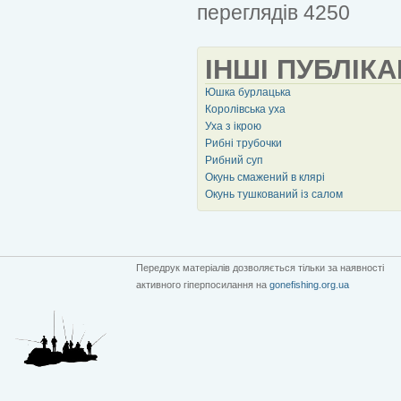
переглядів 4250
ІНШІ ПУБЛІКА
Юшка бурлацька
Королівська уха
Уха з ікрою
Рибні трубочки
Рибний суп
Окунь смажений в клярі
Окунь тушкований із салом
Передрук матеріалів дозволяється тільки за наявності
активного гіперпосилання на
gonefishing.org.ua