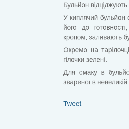
Бульйон відціджують 
У киплячий бульйон 
його до готовності
кропом, заливають бу
Окремо на тарілочц
гілочки зелені.
Для смаку в бульй
звареної в невеликій 
Tweet