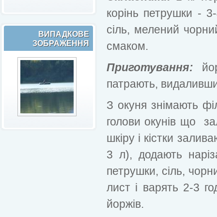
корінь петрушки - 3-
сіль, мелений чорни
ВИПАДКОВЕ
ЗОБРАЖЕННЯ
смаком.
Приготування:
йор
патрають, видаливши 
З окуня знімають філ
голови окунів що за
шкіру і кістки залив
3 л), додають наріз
петрушки, сіль, чор
лист і варять 2-3 г
йоржів.