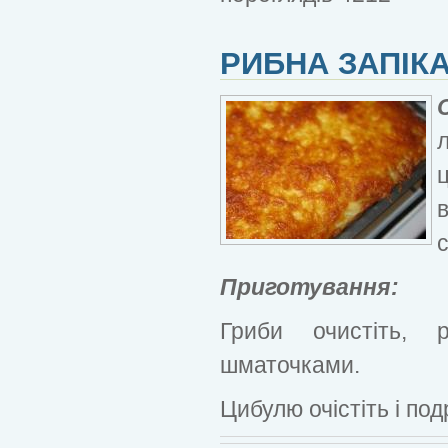
РИБНА ЗАПІК
с
Приготування:
Гриби очистіть, 
шматочками.
Цибулю очістіть і под