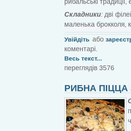
рибальські традиції, 
Складники
:
дві філей
маленька брокколя, к
або
Увійдіть
зареєст
коментарі.
Весь текст...
переглядів 3576
РИБНА ПІЦЦА
ч