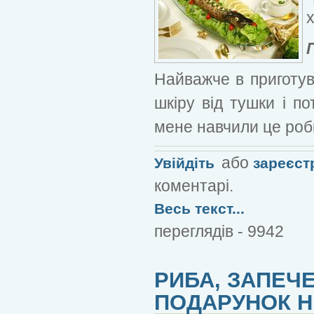
х
Найважче в приготув
шкіру від тушки і п
мене навчили це роби
або
Увійдіть
зареєст
коментарі.
Весь текст...
переглядів - 9942
РИБА, ЗАПЕЧЕ
ПОДАРУНОК Н