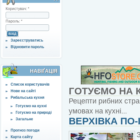
Користувач:
*
Пароль:
*
Зареєструватись
Відновити пароль
НАВІҐАЦІЯ
Список користувачів
ГОТУЄМО НА 
Нове на сайті
Рибальська кухня
Рецепти рибних страв
Готуємо на кухні
умовах на кухні...
Готуємо на природі
ВЕРХІВКА ПО-
Загальне
Прогноз погоди
Карта сайту