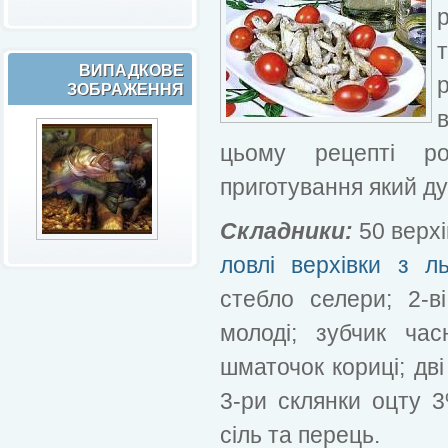
ВИПАДКОВЕ
ЗОБРАЖЕННЯ
цьому рецепті ро
приготування який дуж
Складники:
50 верхі
ловлі верхівки з л
стебло селери; 2-в
молоді; зубчик час
шматочок кориці; дві
3-ри склянки оцту 3
сіль та перець.