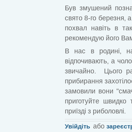
Був змушений позна
свято 8-го березня, 
похвал навіть в так
рекомендую його Ва
В нас в родині, н
відпочивають, а чоло
звичайно. Цього ра
прибирання захотілос
замовили вони "смач
приготуйте швидко 
приїзді з риболовлі.
або
Увійдіть
зареєст