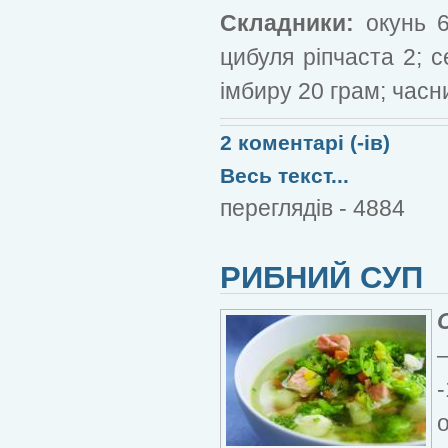
Складники:
окунь 6
цибуля ріпчаста 2; 
імбиру 20 грам; часни
2 коментарі (-ів)
Весь текст...
переглядів - 4884
РИБНИЙ СУП
–
-
о