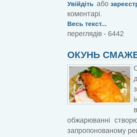
або
Увійдіть
зареєст
коментарі.
Весь текст...
переглядів - 6442
ОКУНЬ СМАЖЕ
обжарюванні створю
запропонованому рец