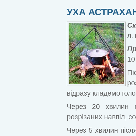
УХА АСТРАХА
Ск
л.
Пр
10
Пі
ро
відразу кладемо голо
Через 20 хвилин п
розрізаних навпіл, с
Через 5 хвилин післ