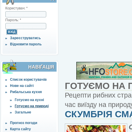
Користувач:
*
Пароль:
*
Зареєструватись
Відновити пароль
НАВІҐАЦІЯ
Список користувачів
ГОТУЄМО НА 
Нове на сайті
Рибальська кухня
Рецепти рибних страв
Готуємо на кухні
час виїзду на природу
Готуємо на природі
СКУМБРІЯ СМ
Загальне
Прогноз погоди
Карта сайту