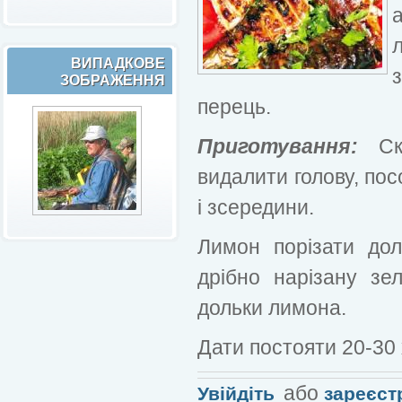
ВИПАДКОВЕ
ЗОБРАЖЕННЯ
перець.
Приготування:
Ск
видалити голову, пос
і зсередини.
Лимон порізати до
дрібно нарізану зе
дольки лимона.
Дати постояти 20-30 
або
Увійдіть
зареєст