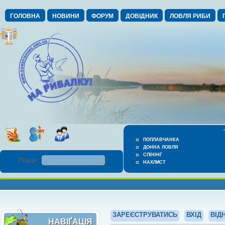
ГОЛОВНА
НОВИНИ
ФОРУМ
ДОВІДНИК
ЛОВЛЯ РИБИ
ПОПЛАВЧАНКА
ДОННА ЛОВЛЯ
СПІНІНГ
Пошук :
НАХЛИСТ
ЗАРЕЄСТРУВАТИСЬ
ВХІД
ВІД
НАВІҐАЦІЯ