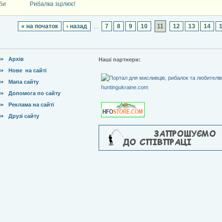
би
Рибалка зцілює!
« на початок
‹ назад
…
7
8
9
10
11
12
13
14
Архів
Наші партнери:
Нове на сайті
Мапа сайту
Допомога по сайту
Реклама на сайті
Друзі сайту