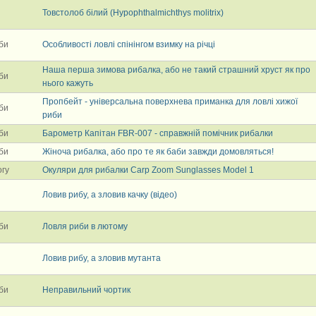
Товстолоб білий (Hypophthalmichthys molitrix)
би
Особливості ловлі спінінгом взимку на річці
Наша перша зимова рибалка, або не такий страшний хруст як про
би
нього кажуть
Пропбейт - універсальна поверхнева приманка для ловлі хижої
би
риби
би
Барометр Капітан FBR-007 - справжній помічник рибалки
би
Жіноча рибалка, або про те як баби завжди домовляться!
огу
Окуляри для рибалки Carp Zoom Sunglasses Model 1
Ловив рибу, а зловив качку (відео)
би
Ловля риби в лютому
Ловив рибу, а зловив мутанта
би
Неправильний чортик