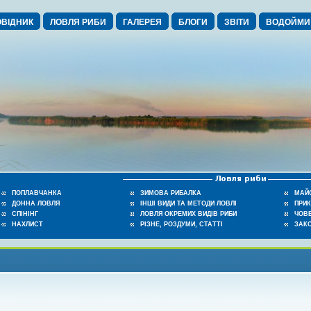
ВІДНИК
ЛОВЛЯ РИБИ
ГАЛЕРЕЯ
БЛОГИ
ЗВІТИ
ВОДОЙМИ
ПОПЛАВЧАНКА
ЗИМОВА РИБАЛКА
МАЙ
ДОННА ЛОВЛЯ
ІНШІ ВИДИ ТА МЕТОДИ ЛОВЛІ
ПРИ
СПІНІНГ
ЛОВЛЯ ОКРЕМИХ ВИДІВ РИБИ
ЧОВЕ
НАХЛИСТ
РІЗНЕ, РОЗДУМИ, СТАТТІ
ЗАК