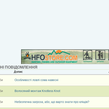
НІ ПОВІДОМЛЕННЯ
Допис
би
Особливості ловлі сома навесні
би
Волосяний монтаж Knotless Knot
би
Небезпечна загроза, або, що варто знати про кліщів?