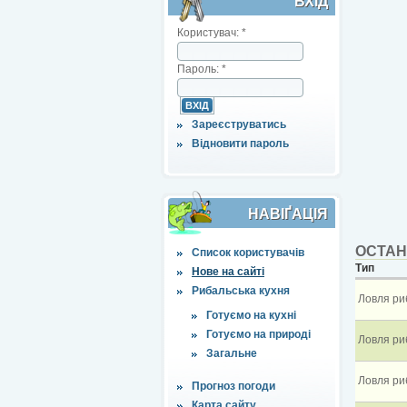
ВХІД
Користувач:
*
Пароль:
*
Зареєструватись
Відновити пароль
НАВІҐАЦІЯ
ОСТАН
Список користувачів
Тип
Нове на сайті
Рибальська кухня
Ловля ри
Готуємо на кухні
Готуємо на природі
Ловля ри
Загальне
Ловля ри
Прогноз погоди
Карта сайту