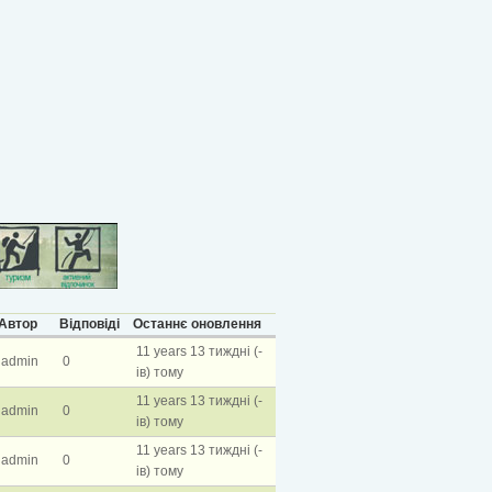
Автор
Відповіді
Останнє оновлення
11 years 13 тиждні (-
admin
0
ів) тому
11 years 13 тиждні (-
admin
0
ів) тому
11 years 13 тиждні (-
admin
0
ів) тому