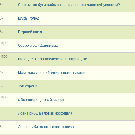
би
Якою може бути рибалка завтра, невже лише очікуванням?
би
Щука і голод
би
Перший виїзд
і про
Озеро в селі Дарницьке
і про
Ще одне озеро поблизу села Дарницьке
би
Мамалига для рибалки і її приготування
би
Три спроби
і про
с.Звенигород новий ставок
Ловив рибу, а зловив крокодила
би
Ловля риби на польового коника