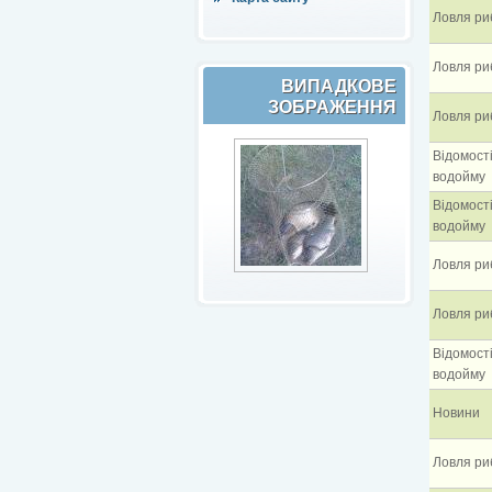
Ловля ри
Ловля ри
ВИПАДКОВЕ
ЗОБРАЖЕННЯ
Ловля ри
Відомост
водойму
Відомост
водойму
Ловля ри
Ловля ри
Відомост
водойму
Новини
Ловля ри