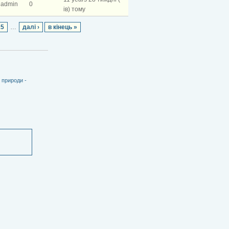
admin
0
ів) тому
15
…
далі ›
в кінець »