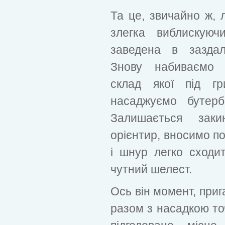
Та це, звичайно ж, 
злегка виблискую
заведена в заздале
Знову набиваємо г
склад якої під г
насаджуємо бутер
Залишається заки
орієнтир, вносимо по
і шнур легко сходи
чутний шелест.
Ось він момент, приг
разом з насадкою то