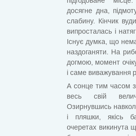
підгодоване місце
досягне дна, підмо
слабину. Кінчик вуд
випросталась і натя
Існує думка, що нема
наздоганяти. На риб
догмою, момент очік
і саме виважування 
А сонце тим часом з
весь свій велич
Озирнувшись навколо
і пляшки, якісь б
очеретах викинута 