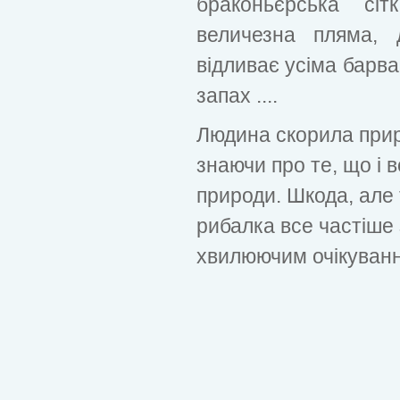
браконьєрська сі
величезна пляма,
відливає усіма барва
запах ....
Людина скорила прир
знаючи про те, що і 
природи. Шкода, але 
рибалка все частіше
хвилюючим очікуван