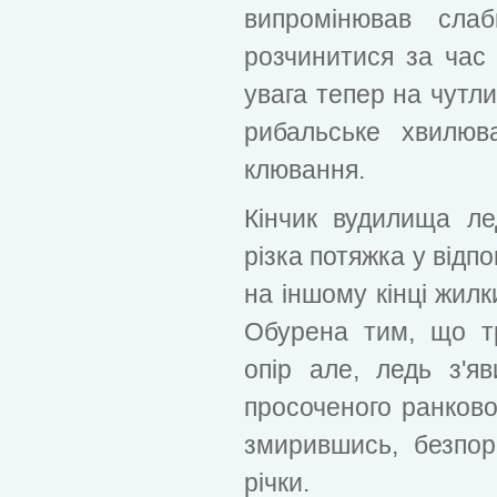
випромінював сла
розчинитися за час 
увага тепер на чутл
рибальське хвилюв
клювання.
Кінчик вудилища ле
різка потяжка у відпо
на іншому кінці жилк
Обурена тим, що т
опір але, ледь з'я
просоченого ранково
змирившись, безпор
річки.