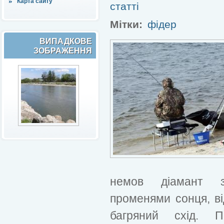
Карта сайту
статті
Мітки:
фідер
ВИПАДКОВЕ
ЗОБРАЖЕННЯ
немов діамант з
променями сонця, ві
багряний схід. 