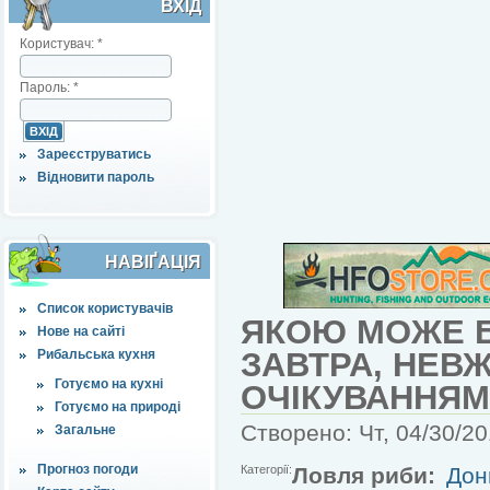
ВХІД
Користувач:
*
Пароль:
*
Зареєструватись
Відновити пароль
НАВІҐАЦІЯ
Список користувачів
ЯКОЮ МОЖЕ Б
Нове на сайті
ЗАВТРА, НЕВ
Рибальська кухня
Готуємо на кухні
ОЧІКУВАННЯМ
Готуємо на природі
Створено: Чт, 04/30/20
Загальне
Прогноз погоди
Категорії:
Ловля риби:
Дон