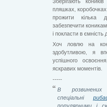
Зберігають коникі
пляшках, коробочках
прожити кілька д
забезпечити коникам
і покласти в ємність 
Хоч ловлю на ко
здобутливою, я в
успішного освоєнн
яскравих моментів.
-----
В розвинених
спеціальні
риба
популярними і с