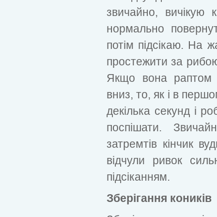
звичайно, вичікую 
нормально повернут
потім підсікаю. На 
простежити за рибою 
Якщо вона раптом 
вниз, то, як і в пер
декілька секунд і ро
поспішати. Звича
затремтів кінчик ву
відчули ривок силь
підсіканням.
Зберігання коників