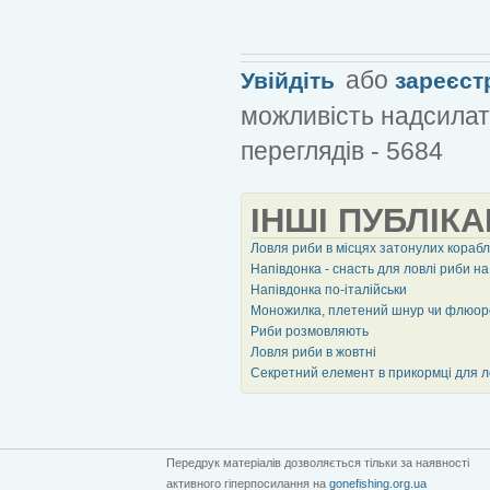
або
Увійдіть
зареєст
можливість надсилат
переглядів - 5684
ІНШІ ПУБЛІКА
Ловля риби в місцях затонулих корабл
Напівдонка - снасть для ловлі риби на 
Напівдонка по-італійськи
Моножилка, плетений шнур чи флюоро
Риби розмовляють
Ловля риби в жовтні
Секретний елемент в прикормці для л
Передрук матеріалів дозволяється тільки за наявності
активного гіперпосилання на
gonefishing.org.ua