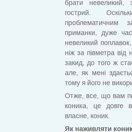
брати невеликий, 
гострий. Оскіль
проблематичним за
приманки, дуже ча
невеликий поплавок,
ніж за півметра від 
закид, до того ж ст
але, як мені здаєть
тому я його не викор
Отже, все, що вам по
коника, це довге в
власне, коник.
Як наживляти коник