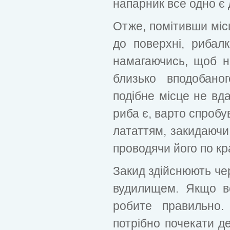
напарник все одно є
Отже, помітивши міс
до поверхні, рибал
намагаючись, щоб 
близько вподобано
подібне місце не вд
риба є, варто спробу
лататтям, закидаючи
проводячи його по к
Закид здійснюють че
вудилищем. Якщо во
робите правильно.
потрібно почекати де