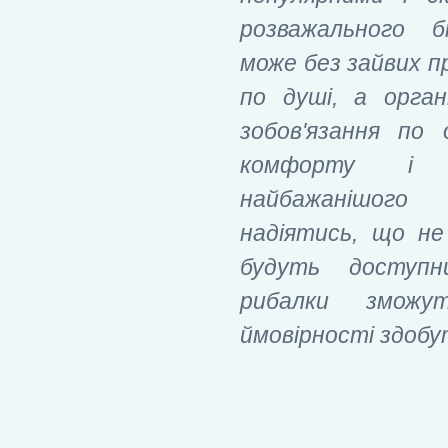
розважального б
може без зайвих п
по душі, а орган
зобов'язання по 
комфорту і 
найбажанішого 
надіятись, що не
будуть доступн
рибалки змож
ймовірності здобу