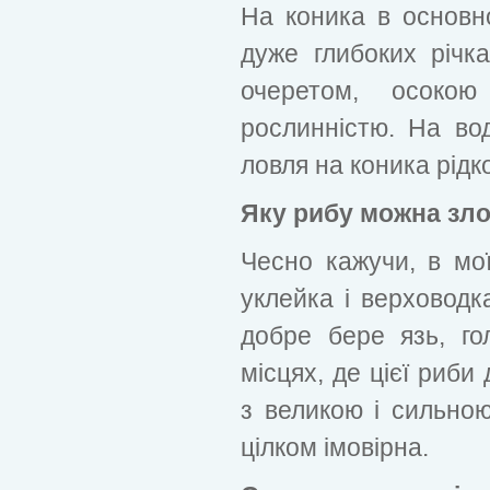
На коника в основн
дуже глибоких річк
очеретом, осоко
рослинністю. На во
ловля на коника рідк
Яку рибу можна зло
Чесно кажучи, в мо
уклейка і верховодк
добре бере язь, го
місцях, де цієї риби
з великою і сильно
цілком імовірна.