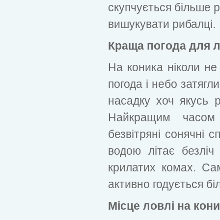
скупчується більше р
вишукувати рибалці.
Краща погода для л
На коника ніколи не 
погода і небо затягл
насадку хоч якусь 
Найкращим часом
безвітряні сонячні с
водою літає безліч
крилатих комах. Са
активно годується бі
Місце ловлі на кон