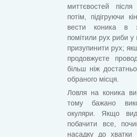
миттєвостей після
потім, підігруючи к
вести коника в 
помітили рух риби у
призупинити рух; як
продовжуєте провод
більш ніж достатньо
обраного місця.
Ловля на коника ви
тому бажано викор
окуляри. Якщо ви
побачити все, поч
насадку до хватки 