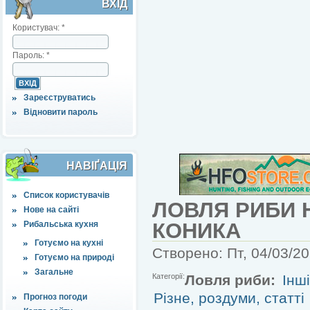
ВХІД
Користувач:
*
Пароль:
*
Зареєструватись
Відновити пароль
НАВІҐАЦІЯ
Список користувачів
ЛОВЛЯ РИБИ 
Нове на сайті
КОНИКА
Рибальська кухня
Готуємо на кухні
Створено: Пт, 04/03/20
Готуємо на природі
Загальне
Категорії:
Ловля риби:
Інш
Різне, роздуми, статті
Прогноз погоди