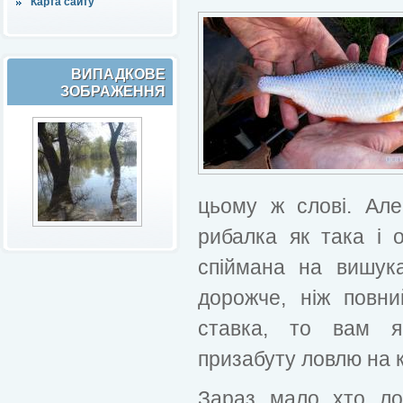
Карта сайту
ВИПАДКОВЕ
ЗОБРАЖЕННЯ
цьому ж слові. Ал
рибалка як така і 
спіймана на вишук
дорожче, ніж повни
ставка, то вам я
призабуту ловлю на к
Зараз мало хто ло