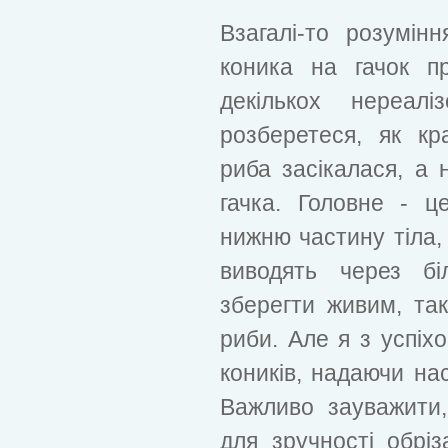
Взагалі-то розумін
коника на гачок п
декількох нереалі
розберетеся, як к
риба засікалася, а 
гачка. Головне - ц
нижню частину тіла,
виводять через бі
зберегти живим, та
риби. Але я з успіх
коників, надаючи на
Важливо зауважити
для зручності обрі