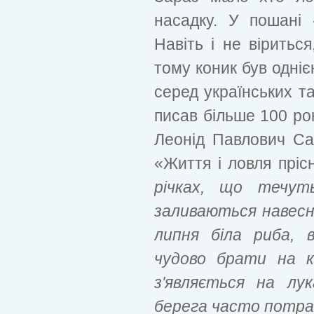
насадку. У пошані 
Навіть і не віриться
тому коник був одні
серед українських т
писав більше 100 ро
Леонід Павлович Саб
«Життя і ловля прі
річках, що течут
заливаються навесні,
липня біла риба, 
чудово брати на к
з'являється на лук
берега часто потрап