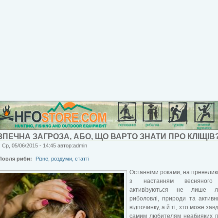
ПЕЧНА ЗАГРОЗА, АБО, ЩО ВАРТО ЗНАТИ ПРО КЛІЩІВ
 Ср, 05/06/2015 - 14:45 автор:admin
Ловля риби:
Різне, роздуми, статті
Останніми роками, на превелик
з настанням весняного
активізуються не лише л
риболовлі, природи та активн
відпочинку, а й ті, хто може за
самим любителям неабияких п