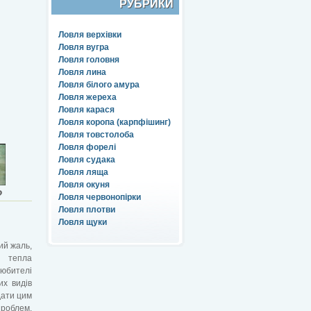
РУБРИКИ
Ловля верхівки
Ловля вугра
Ловля головня
Ловля лина
Ловля білого амура
Ловля жереха
Ловля карася
Ловля коропа (карпфішинг)
Ловля товстолоба
Ловля форелі
Ловля судака
Ловля ляща
Ловля окуня
?
Ловля червонопірки
Ловля плотви
Ловля щуки
ий жаль,
 тепла
юбителі
их видів
вдати цим
роблем.