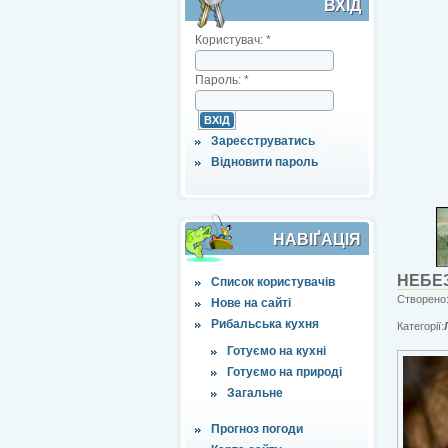
ВХІД
Користувач:
*
Пароль:
*
Зареєструватись
Відновити пароль
НАВІҐАЦІЯ
НЕБЕЗ
Список користувачів
Створено:
Нове на сайті
Рибальська кухня
Категорії:
Готуємо на кухні
Готуємо на природі
Загальне
Прогноз погоди