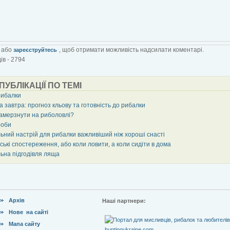
або
, щоб отримати можливість надсилати коментарі.
зареєструйтесь
ів - 2794
 ПУБЛІКАЦІЇ ПО ТЕМІ
рибалки
 завтра: прогноз кльову та готовність до рибалки
замерзнути на риболовлі?
роби
ьний настрій для рибалки важливіший ніж хороші снасті
ькі спостереження, або коли ловити, а коли сидіти в дома
ьна підгодівля ляща
Архів
Наші партнери:
Нове на сайті
Мапа сайту