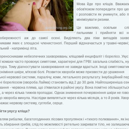
Мова йде про кліщів. Вважає
обов'язком попередити про цю
і розповісти як уникнути, або 
мінімізувати ризики.
Це важливо, оскільки сл
пильними і прийняти всі не
обережності аж до самої осені. Виділяють два піки випадків захво
иками яких є злощасні членистоногі. Перший відзначається у травні-червні;
ьний - наприкінці літа.
переносниками небезпечних захворювань: кліщовий енцефаліт і бореліоз. Укус
ї комахи часто провокує симптоми, характерні для ГРВІ: загальна слабкість, н
ура. Тому діагностувати захворювання не завжди вдається. Іноді симптомати
оніміння шкіри, м'язові болі. Розвиток хвороби може призвести до ураження
ної нервової системи, паралічу, коми, летального результату. Інкубаційний пе
і бореліозом (хвороба Лайма) становить від 2 до 30 днів. Найпоширеніша оз
ання - червона пляма, що з'явилася в районі укусу. Вона помітно збільшуєтьс
, а через кілька тижнів пропадає. Однак зникнення почервоніння шкіри не гов
що хвороба минула. Наслідки виявляться через кілька місяців, а то й років. Хво
ажає нервову систему, суглоби, серце.
ігти укусу кліща?
елям рибалки, багатогодинних лісових прогулянок і «тихого полювання», як і
ь збирання грибів, слід по можливості ретельно закривати тіло, не залишаюч