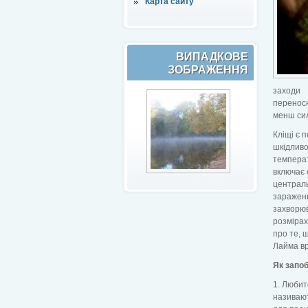
Карта сайту
ВИПАДКОВЕ
ЗОБРАЖЕННЯ
заходи 
переносн
менш сил
Кліщі є 
шкідливо
температ
включає 
централь
зараженн
захворюв
розмірах
про те, 
Лайма вр
Як запоб
1. Любит
називают