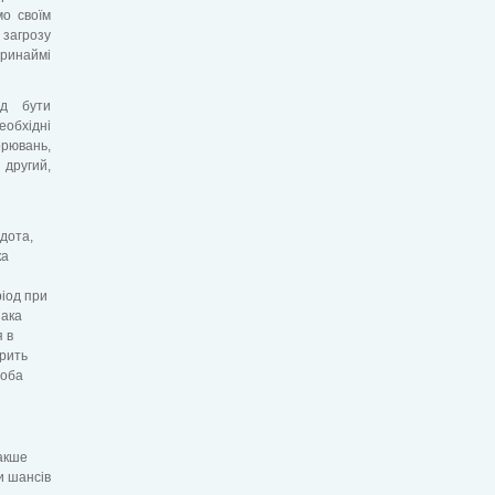
мо своїм
 загрозу
принаймі
ід бути
обхідні
рювань,
 другий,
удота,
ка
ріод при
нака
я в
орить
роба
накше
и шансів