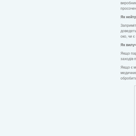
виробник
просочен
Як нейт
Заприміт
доведеть
око, чи 
Як вилуч
Якщо пар
заходів 
Якщо є м
медичним
обробить