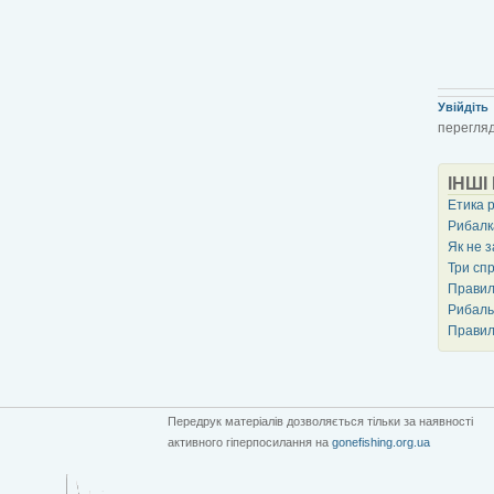
Увійдіть
перегляд
ІНШІ
Етика 
Рибалка
Як не 
Три сп
Правил
Рибальс
Правил
Передрук матеріалів дозволяється тільки за наявності
активного гіперпосилання на
gonefishing.org.ua