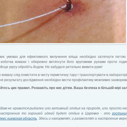
вих умовах для ефективного вилучення кліща необхідно затягнути петлю
 хоботка комахи і обережно витягнути його круговими рухами проти годи
 Місце укусу обробіть йодом. Не забудьте ретельно вимити руки!
 комаху слід помістити в чисту герметичну тару і транспортувати в лаборатор
я результату дослідження необхідно вести профілактику можливих захворюв
тесь цих правил. Розкажіть про них дітям. Ваша безпека в більшій мірі з
 Вам не нравится рыбалка или активный отдых на природе, или просто не
настроения то хорошей идеей будет отдых в Царевке - это
гостини
лекс киевская область
. Здесь и накормлят, и развеселят и настроение верн