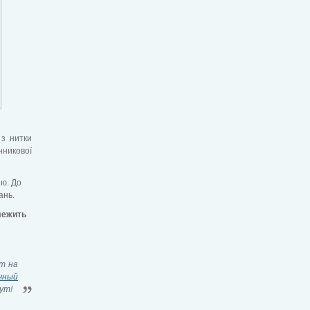
 з нитки
нникової
ію. До
ань.
алежить
т на
чный
ут!