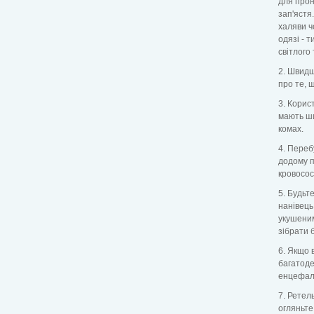
для прон
зап'ястя
халяви ч
одязі - 
світлого
2. Швидш
про те, 
3. Корис
мають шир
комах.
4. Переб
додому п
кровосос
5. Будьт
нанівець
укушеним
зібрати 
6. Якщо 
багатоде
енцефалі
7. Ретел
огляньте