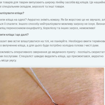
и товарів для тварин випускають широку лінійку засобів від кліщів. Це нашийн
і спеціальним складом, аерозолі та інші товари.
ралізувати кліща?
или кліща на одязі? Акуратно зніміть комаху. Як би жорстоко це не звучало, а
ся її спалити. Іншого способу нейтралізувати можливу загрозу не існує. Визна
є кліщ переносником енцефаліту, бореліозу та інших загроз, неможливо!
ити кліща і що далі?
азит вже встиг влаштуватися на тілі, не панікуйте. Необхідно вжити термінов
по вилученню кліща, а для цього буде потрібно холодна голова і чисті руки.
ожливість оперативного звернення до медичного пункту - поспішіть скориста
и послугами. Спеціаліст швидко видалить кліща, що присмоктався, акуратно
 місце укусу.