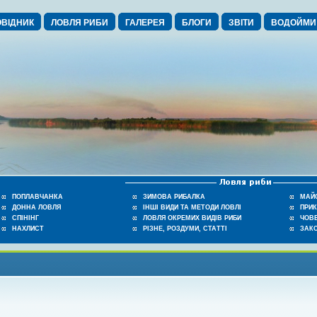
ВІДНИК
ЛОВЛЯ РИБИ
ГАЛЕРЕЯ
БЛОГИ
ЗВІТИ
ВОДОЙМИ
ПОПЛАВЧАНКА
ЗИМОВА РИБАЛКА
МАЙ
ДОННА ЛОВЛЯ
ІНШІ ВИДИ ТА МЕТОДИ ЛОВЛІ
ПРИ
СПІНІНГ
ЛОВЛЯ ОКРЕМИХ ВИДІВ РИБИ
ЧОВЕ
НАХЛИСТ
РІЗНЕ, РОЗДУМИ, СТАТТІ
ЗАК