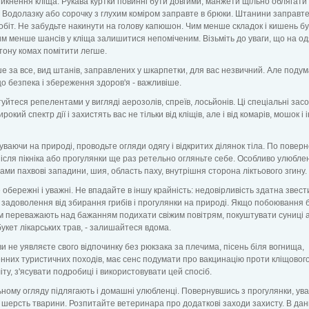
икнення кліща. Рукава куртки повинні бути довгими, манжети щільно облягати
. Водолазку або сорочку з глухим коміром заправте в брюки. Штанини заправте
обіт. Не забудьте накинути на голову капюшон. Чим менше складок і кишень б
тим менше шансів у кліща залишитися непоміченим. Візьміть до уваги, що на од
 тону комах помітити легше.
е за все, вид штанів, заправлених у шкарпетки, для вас незвичний. Але поду
що безпека і збереження здоров'я - важливіше.
туйтеся репелентами у вигляді аерозолів, спреїв, лосьйонів. Ці спеціальні зас
окий спектр дії і захистять вас не тільки від кліщів, але і від комарів, мошок і
уваючи на природі, проводьте огляди одягу і відкритих ділянок тіла. По повер
ісля пікніка або прогулянки ще раз ретельно огляньте себе. Особливо улюблен
ами пахвові западини, шия, область паху, внутрішня сторона ліктьового згину.
е обережні і уважні. Не впадайте в іншу крайність: недовірливість здатна звест
 задоволення від збирання грибів і прогулянки на природі. Якщо побоювання 
 переважають над бажанням подихати свіжим повітрям, покуштувати суниці 
букет лікарських трав, - залишайтеся вдома.
ви не уявляєте свого відпочинку без рюкзака за плечима, пісень біля вогнища,
нних туристичних походів, має сенс подумати про вакцинацію проти кліщовог
ту, з'ясувати подробиці і використовувати цей спосіб.
ьному огляду підлягають і домашні улюбленці. Повернувшись з прогулянки, ув
 шерсть тварини. Розпитайте ветеринара про додаткові заходи захисту. В дан