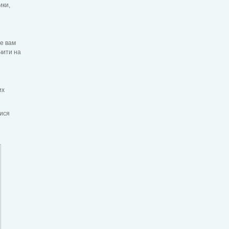
ики,
ле вам
чити на
их
тися