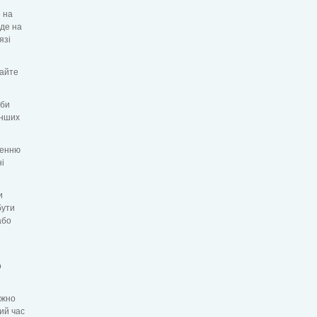
 на
уде на
язі
майте
оби
 інших
ненню
і
и
бути
або
о
ажно
ий час