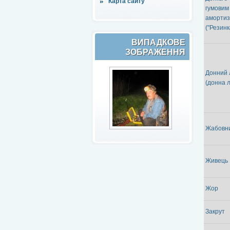
Карта сайту
гумовим
аморти
("Резинк
ВИПАДКОВЕ
ЗОБРАЖЕННЯ
Донний 
(донна 
Жабовн
Живець
Жор
Закрут