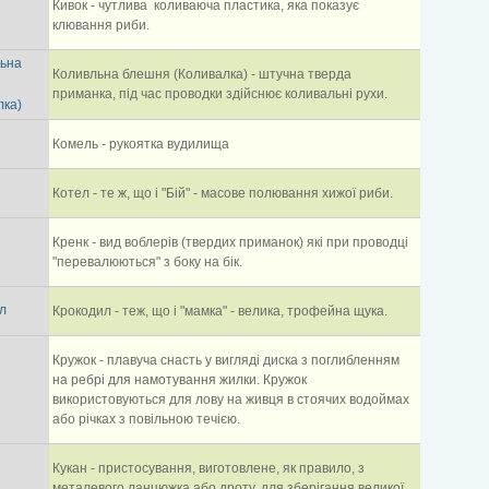
Кивок - чутлива коливаюча пластика, яка показує
клювання риби.
ьна
Коливльна блешня (Коливалка) - штучна тверда
приманка, під час проводки здійснює коливальні рухи.
лка)
Комель - рукоятка вудилища
Котел - те ж, що і "Бій" - масове полювання хижої риби.
Кренк - вид воблерів (твердих приманок) які при проводці
"перевалюються" з боку на бік.
л
Крокодил - теж, що і "мамка" - велика, трофейна щука.
Кружок - плавуча снасть у вигляді диска з поглибленням
на ребрі для намотування жилки. Кружок
використовуються для лову на живця в стоячих водоймах
або річках з повільною течією.
Кукан - пристосування, виготовлене, як правило, з
металевого ланцюжка або дроту, для зберігання великої