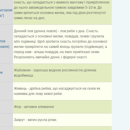
снасть, що складається з важкого вантажу і прикріпленою
до нього авіамодельною гумкою завдовжки 5-10 м. До
затором
гумки кріпиться основна жилка, яка під дією розтягнутої
а")
гумки лягає на дно.
Донний лов (донна ловля) - лов риби з дна. Снасть
складається з основної жилки, повідців, гачків і грузила
лов
або годівниці. Щоб зробити снасть потрібно до основної
ловля)
жилки прикріпити на самий кінець грузило (годівницю), а
перед ним - кілька повідців, на яких прив'язані гачки.
Розрізняють звичайні донні, і фідерні снасті.
Жабовник - заросша водною рослинністю ділянка
ик
водоймища.
Живець - дрібна рибка, що насаджується на гачок як
наживка для лову хижої риби.
Жор - активне клювання
Закрут - вигин русла річки.