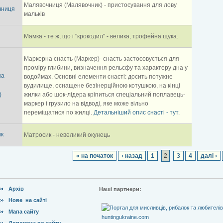
Малявочниця (Малявочник) - пристосування для лову
чниця
мальків
Мамка - те ж, що і "крокодил" - велика, трофейна щука.
Маркерна снасть (Маркер)- снасть застосовується для
проміру глибини, визначення рельєфу та характеру дна у
на
водоймах. Основні елементи снасті: досить потужне
вудилище, оснащене безінерційною котушкою, на кінці
)
жилки або шок-лідера кріпиться спеціальний поплавець-
маркер і грузило на відводі, яке може вільно
переміщатися по жилці.
Детальніший опис снасті - тут.
ик
Матросик - невеликий окунець
« на початок
‹ назад
1
2
3
4
далі ›
Архів
Наші партнери:
Нове на сайті
Мапа сайту
Допомога по сайту