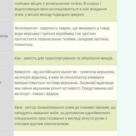
глибоких місцях з уповільненою течією. В озерах і
водосховищах вони розташовуються в зоні впадання
річок, у місцях виходу підводних джерел.
Зоопланктон - сукупність тварин, що мешкають у товщі
води морських і прісних водоймищ і не здатних
ктон
протистояти перенесенню течіями, складова частина
планктону.
Кан - ємність для транспортування та зберігання живців.
Квівертіп - від англійського quiver-tip - тремтяча вершинка,
категорія вудилищ, в яких як сигналізатор клювання
п
використовується чутлива вершинка. Зазвичай вудилище
має змінні вершинки різної чутливості. Представники цієї
категорії - пікери і фідери.
Квок - метод приваблювання сомів до наживки звуками, що
нагадують квакання жаби, за допомогою однойменного
спеціального пристосування у вигляді зігнутої ручки з
плоским круглим наконечником.