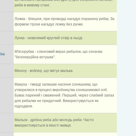
риби в живому стані.
Ложка - блешня, при проводці нагадує поранену рибку. За
формою трохи нагадує ложку без ручки.
Лунка - невеликий круглий отвір в льоді.
М'ясорубка - сленговий вираз рибалок, що означає
бка
"безінерційна котушка".
Мінноу - воблер, що імітує малька.
Макуха - тверді залишки насіння соняшнику, що
утворилися в процесі виробництва соняшникової олії.
Буває парений і смажений. Перший, через слабкий запах
для рибалки не придатний. Використувується як
підгодівля.
Мальок - дрібна риба або молодь риби. Часто
використовується в якості живця.