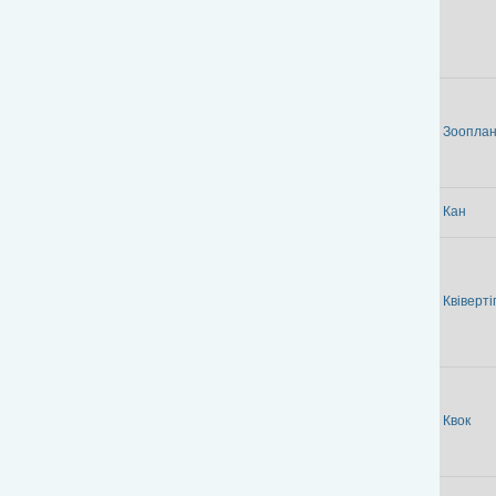
Зооплан
Кан
Квіверті
Квок