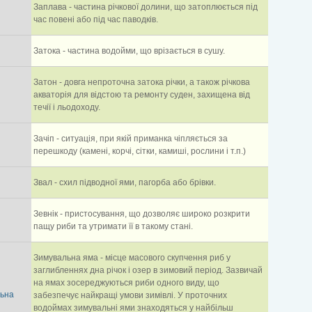
Заплава - частина річкової долини, що затоплюється під
час повені або під час паводків.
Затока - частина водойми, що врізається в сушу.
Затон - довга непроточна затока річки, а також річкова
акваторія для відстою та ремонту суден, захищена від
течії і льодоходу.
Зачіп - ситуація, при якій приманка чіпляється за
перешкоду (камені, корчі, сітки, камиші, рослини і т.п.)
Звал - схил підводної ями, пагорба або брівки.
Зевнік - пристосування, що дозволяє широко розкрити
пащу риби та утримати її в такому стані.
Зимувальна яма - місце масового скупчення риб у
заглибленнях дна річок і озер в зимовий період. Зазвичай
на ямах зосереджуються риби одного виду, що
ьна
забезпечує найкращі умови зимівлі. У проточних
водоймах зимувальні ями знаходяться у найбільш