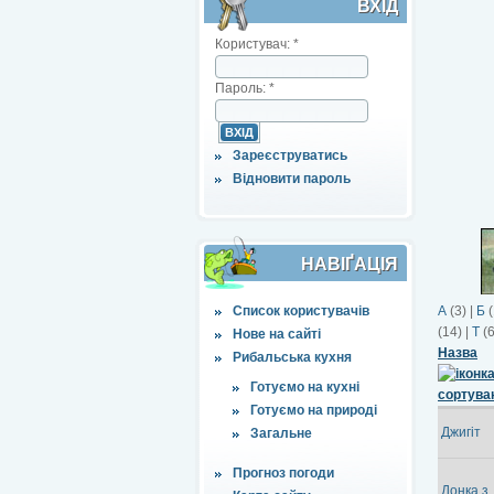
ВХІД
Користувач:
*
Пароль:
*
Зареєструватись
Відновити пароль
НАВІҐАЦІЯ
Список користувачів
А
(3)
|
Б
(
(14)
|
Т
(
Нове на сайті
Назва
Рибальська кухня
Готуємо на кухні
Готуємо на природі
Джигіт
Загальне
Прогноз погоди
Донка з