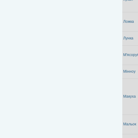
Ложка
Лунка
М'ясору
Мінноу
Макуха
Мальок