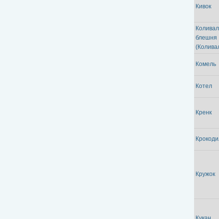
Кивок
Коливал
блешня
(Колива
Комель
Котел
Кренк
Крокоди
Кружок
Кукан