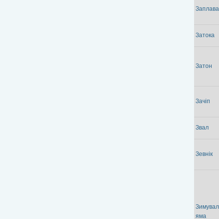
Заплава
Затока
Затон
Зачіп
Звал
Зевнік
Зимувал
яма