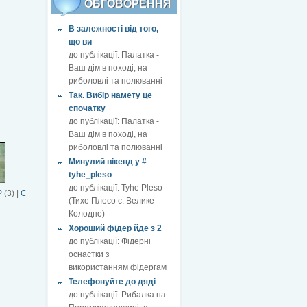
ОБГОВОРЕННЯ
В залежності від того,
що ви
до публікації:
Палатка -
Ваш дім в поході, на
риболовлі та полюванні
Так. Вибір намету це
спочатку
до публікації:
Палатка -
Ваш дім в поході, на
риболовлі та полюванні
Минулий вікенд у #
tyhe_pleso
до публікації:
Tyhe Pleso
Р
(3)
|
С
(Тихе Плесо с. Велике
Колодно)
Хороший фідер йде з 2
до публікації:
Фідерні
оснастки з
використанням фідергам
Телефонуйте до дяді
до публікації:
Рибалка на