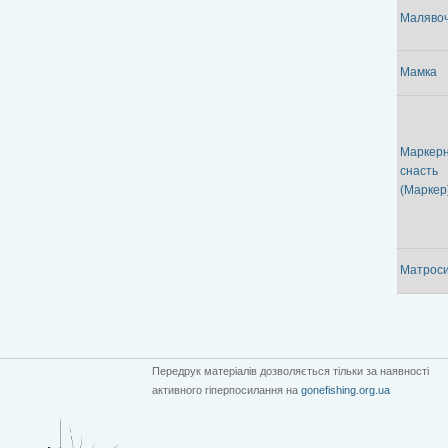
Маляво
Мамка
Маркер
снасть
(Маркер
Матрос
Передрук матеріалів дозволяється тільки за наявності
активного гіперпосилання на
gonefishing.org.ua