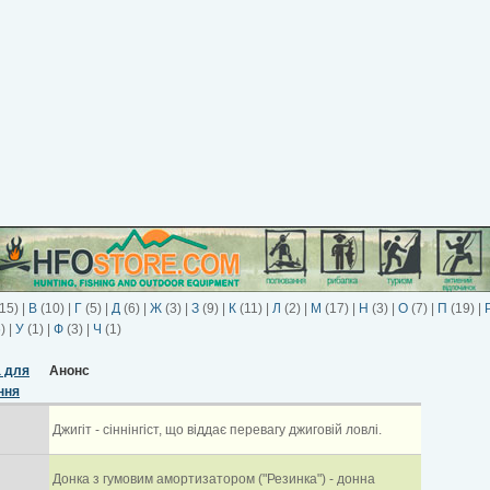
15)
|
В
(10)
|
Г
(5)
|
Д
(6)
|
Ж
(3)
|
З
(9)
|
К
(11)
|
Л
(2)
|
М
(17)
|
Н
(3)
|
О
(7)
|
П
(19)
|
6)
|
У
(1)
|
Ф
(3)
|
Ч
(1)
Анонс
Джигіт - сіннінгіст, що віддає перевагу джиговій ловлі.
Донка з гумовим амортизатором ("Резинка") - донна