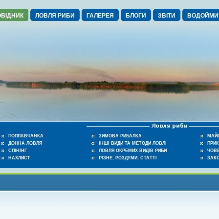
ВІДНИК
ЛОВЛЯ РИБИ
ГАЛЕРЕЯ
БЛОГИ
ЗВІТИ
ВОДОЙМИ
ПОПЛАВЧАНКА
ЗИМОВА РИБАЛКА
МАЙ
ДОННА ЛОВЛЯ
ІНШІ ВИДИ ТА МЕТОДИ ЛОВЛІ
ПРИ
СПІНІНГ
ЛОВЛЯ ОКРЕМИХ ВИДІВ РИБИ
ЧОВЕ
НАХЛИСТ
РІЗНЕ, РОЗДУМИ, СТАТТІ
ЗАК