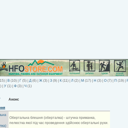
15)
|
В
(10)
|
Г
(5)
|
Д
(6)
|
Ж
(3)
|
З
(9)
|
К
(11)
|
Л
(2)
|
М
(17)
|
Н
(3)
|
О
(7)
|
П
(19)
|
6)
|
У
(1)
|
Ф
(3)
|
Ч
(1)
Анонс
льна
Обертальна блешня (оберталка) - штучна приманка,
пелюстка якої під час проведення здійснює обертальні рухи.
лка)