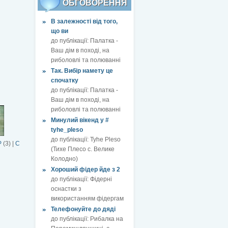
ОБГОВОРЕННЯ
В залежності від того,
що ви
до публікації:
Палатка -
Ваш дім в поході, на
риболовлі та полюванні
Так. Вибір намету це
спочатку
до публікації:
Палатка -
Ваш дім в поході, на
риболовлі та полюванні
Минулий вікенд у #
tyhe_pleso
до публікації:
Tyhe Pleso
Р
(3)
|
С
(Тихе Плесо с. Велике
Колодно)
Хороший фідер йде з 2
до публікації:
Фідерні
оснастки з
використанням фідергам
Телефонуйте до дяді
до публікації:
Рибалка на