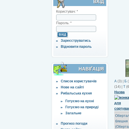
ВХІД
Користувач:
*
Пароль:
*
Зареєструватись
Відновити пароль
НАВІҐАЦІЯ
Список користувачів
А
(3)
|
Б
(
(14)
|
Т
(
Нове на сайті
Назва
Рибальська кухня
Готуємо на кухні
Готуємо на природі
Загальне
Оберта
блешня
Прогноз погоди
(Оберта