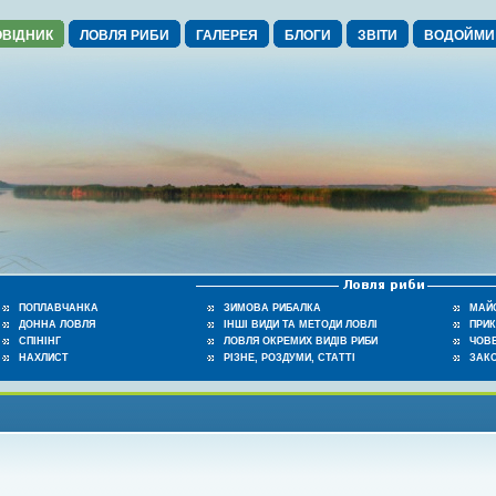
ВІДНИК
ЛОВЛЯ РИБИ
ГАЛЕРЕЯ
БЛОГИ
ЗВІТИ
ВОДОЙМИ
ПОПЛАВЧАНКА
ЗИМОВА РИБАЛКА
МАЙ
ДОННА ЛОВЛЯ
ІНШІ ВИДИ ТА МЕТОДИ ЛОВЛІ
ПРИ
СПІНІНГ
ЛОВЛЯ ОКРЕМИХ ВИДІВ РИБИ
ЧОВЕ
НАХЛИСТ
РІЗНЕ, РОЗДУМИ, СТАТТІ
ЗАК