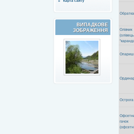
Карта сайту
Обратка
ВИПАДКОВЕ
Олівчик
ЗОБРАЖЕННЯ
(олівець
"каранд
Опариш
Ордина
Острога
Офсетн
гачок
(офсетні