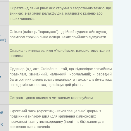
Обратка - ділянка річки або струмка з зворотньою течією, що
виникає із-за зміни рельєфу дна, наявністю каменю або
інших чинників.
Олівчик (олівець, "карандаш") - дрібний судачок або щучка,
,
розміром трохи більше олівця. Таких прийнято відпускати.
аш")
Опариш - личинка великої м'ясної мухи, використовується як
наживка.
Ординар (від лат. Ordinārius - той, що відповідає звичайним
правилам, звичайний, належний, нормальний) - середній
р
багаторічний рівень води у водоймах, а також нуль футштока
на водомірних постах, що фіксує цей рівень.
Острога - довга палиця з металевим многозубцем.
Офсетний гачок (офсетнік) - гачок спеціальної форми з
ий
подвійним вигином ців'я (для кріплення силіконових
приманок) і загнутим всередину (іноді - і в бік) жалом для
к)
зниження числа зачепів.