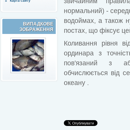
звичайним правил
Карта сайту
нормальний) - середн
водоймах, а також 
ВИПАДКОВЕ
постах, що фіксує це
ЗОБРАЖЕННЯ
Коливання рівня в
ординара з точніс
пов'язаний з а
обчислюється від се
океану .