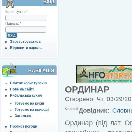
ВХІД
Користувач:
*
Пароль:
*
Зареєструватись
Відновити пароль
НАВІҐАЦІЯ
Список користувачів
ОРДИНАР
Нове на сайті
Рибальська кухня
Створено: Чт, 03/29/20
Готуємо на кухні
Категорії:
Довідник:
Словн
Готуємо на природі
Загальне
Ординар (від лат. Or
Прогноз погоди