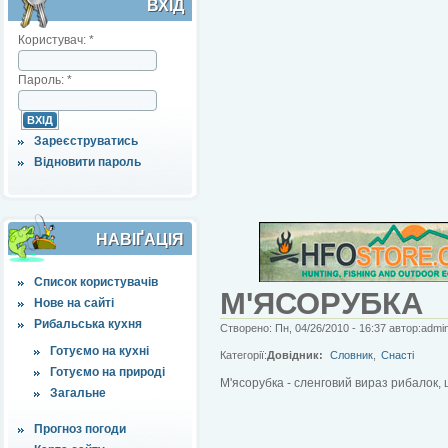
ВХІД
Користувач:
*
Пароль:
*
Зареєструватись
Відновити пароль
НАВІҐАЦІЯ
Список користувачів
М'ЯСОРУБКА
Нове на сайті
Рибальська кухня
Створено: Пн, 04/26/2010 - 16:37 автор:admi
Готуємо на кухні
Категорії:
Довідник:
Словник
,
Снасті
Готуємо на природі
М'ясорубка - сленговий вираз рибалок, 
Загальне
Прогноз погоди