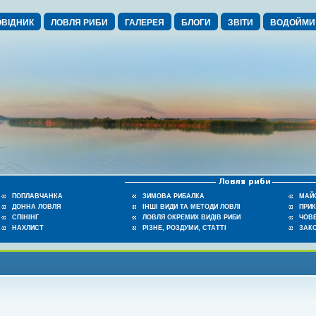
ВІДНИК
ЛОВЛЯ РИБИ
ГАЛЕРЕЯ
БЛОГИ
ЗВІТИ
ВОДОЙМИ
ПОПЛАВЧАНКА
ЗИМОВА РИБАЛКА
МАЙ
ДОННА ЛОВЛЯ
ІНШІ ВИДИ ТА МЕТОДИ ЛОВЛІ
ПРИ
СПІНІНГ
ЛОВЛЯ ОКРЕМИХ ВИДІВ РИБИ
ЧОВЕ
НАХЛИСТ
РІЗНЕ, РОЗДУМИ, СТАТТІ
ЗАК