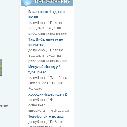
ОБГОВОРЕННЯ
В залежності від того,
що ви
до публікації:
Палатка -
Ваш дім в поході, на
риболовлі та полюванні
Так. Вибір намету це
спочатку
до публікації:
Палатка -
Ваш дім в поході, на
риболовлі та полюванні
Минулий вікенд у #
tyhe_pleso
до публікації:
Tyhe Pleso
(Тихе Плесо с. Велике
Колодно)
Хороший фідер йде з 2
до публікації:
Фідерні
оснастки з
ки не
використанням фідергам
Телефонуйте до дяді
до публікації:
Рибалка на