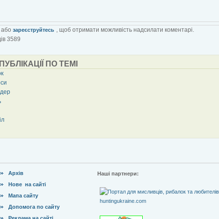
або
, щоб отримати можливість надсилати коментарі.
зареєструйтесь
ів 3589
 ПУБЛІКАЦІЇ ПО ТЕМІ
ок
си
дер
ь
іл
Архів
Наші партнери:
Нове на сайті
Мапа сайту
Допомога по сайту
Реклама на сайті