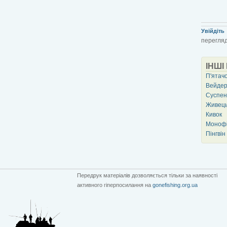
Увійдіть
перегляд
ІНШІ
П'ятач
Вейдер
Суспен
Живец
Кивок
Моноф
Пінгвін
Передрук матеріалів дозволяється тільки за наявності
активного гіперпосилання на
gonefishing.org.ua