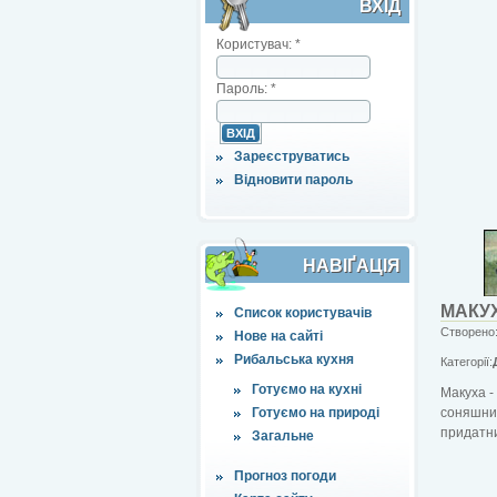
ВХІД
Користувач:
*
Пароль:
*
Зареєструватись
Відновити пароль
НАВІҐАЦІЯ
МАКУ
Список користувачів
Створено:
Нове на сайті
Рибальська кухня
Категорії:
Готуємо на кухні
Макуха -
Готуємо на природі
соняшник
придатни
Загальне
Прогноз погоди