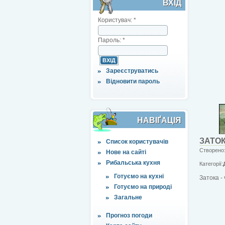
ВХІД
Користувач:
*
Пароль:
*
Зареєструватись
Відновити пароль
НАВІҐАЦІЯ
ЗАТО
Список користувачів
Створено:
Нове на сайті
Рибальська кухня
Категорії:
Готуємо на кухні
Затока -
Готуємо на природі
Загальне
Прогноз погоди