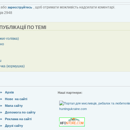
або
, щоб отримати можливість надсилати коментарі.
зареєструйтесь
ів 2948
 ПУБЛІКАЦІЇ ПО ТЕМІ
жиг-голівка)
іно
ш
ичка (кормушка)
Архів
Наші партнери:
Нове на сайті
Мапа сайту
Допомога по сайту
Реклама на сайті
Друзі сайту