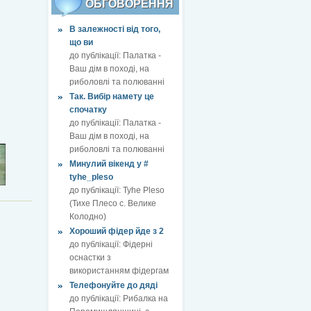
ОБГОВОРЕННЯ
В залежності від того,
що ви
до публікації:
Палатка -
Ваш дім в поході, на
риболовлі та полюванні
Так. Вибір намету це
спочатку
до публікації:
Палатка -
Ваш дім в поході, на
риболовлі та полюванні
Минулий вікенд у #
tyhe_pleso
до публікації:
Tyhe Pleso
(Тихе Плесо с. Велике
Колодно)
Хороший фідер йде з 2
до публікації:
Фідерні
оснастки з
використанням фідергам
Телефонуйте до дяді
до публікації:
Рибалка на