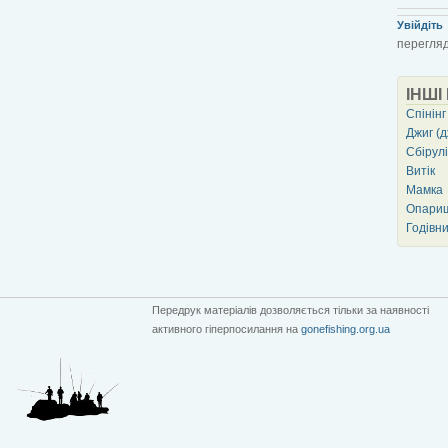
Увійдіть
перегляд
ІНШІ
Спінінг
Джиг (д
Сбірул
Витік
Мамка
Опари
Годівн
Передрук матеріалів дозволяється тільки за наявності
активного гіперпосилання на
gonefishing.org.ua