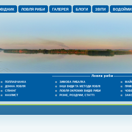
ВІДНИК
ЛОВЛЯ РИБИ
ГАЛЕРЕЯ
БЛОГИ
ЗВІТИ
ВОДОЙМИ
ПОПЛАВЧАНКА
ЗИМОВА РИБАЛКА
МАЙ
ДОННА ЛОВЛЯ
ІНШІ ВИДИ ТА МЕТОДИ ЛОВЛІ
ПРИ
СПІНІНГ
ЛОВЛЯ ОКРЕМИХ ВИДІВ РИБИ
ЧОВЕ
НАХЛИСТ
РІЗНЕ, РОЗДУМИ, СТАТТІ
ЗАК