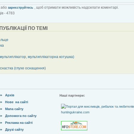
або
, щоб отримати можливість надсилати коментарі.
зареєструйтесь
ів - 4783
 ПУБЛІКАЦІЇ ПО ТЕМІ
льце
ка
(мультиплікатор, мультиплікаторна котушка)
оснастка (глухе оснащення)
Архів
Наші партнери:
Нове на сайті
Мапа сайту
Допомога по сайту
Реклама на сайті
Друзі сайту