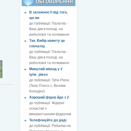
ОБГОВОРЕННЯ
В залежності від того,
що ви
до публікації:
Палатка -
Ваш дім в поході, на
риболовлі та полюванні
Так. Вибір намету це
спочатку
до публікації:
Палатка -
Ваш дім в поході, на
риболовлі та полюванні
Минулий вікенд у #
tyhe_pleso
до публікації:
Tyhe Pleso
(Тихе Плесо с. Велике
Колодно)
Хороший фідер йде з 2
до публікації:
Фідерні
оснастки з
використанням фідергам
Телефонуйте до дяді
до публікації:
Рибалка на