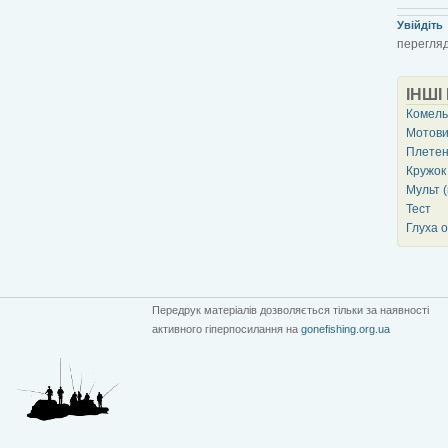
Увійдіть
перегляд
ІНШІ
Комель
Мотови
Плетен
Кружок
Мульт 
Тест
Глуха 
Передрук матеріалів дозволяється тільки за наявності
активного гіперпосилання на
gonefishing.org.ua