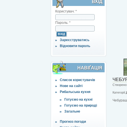
ВХІД
Користувач:
*
Пароль:
*
Зареєструватись
Відновити пароль
НАВІҐАЦІЯ
ЧЕБУ
Список користувачів
Створено:
Нове на сайті
Рибальська кухня
Категорії:
Готуємо на кухні
Чебурашк
Готуємо на природі
Загальне
Прогноз погоди