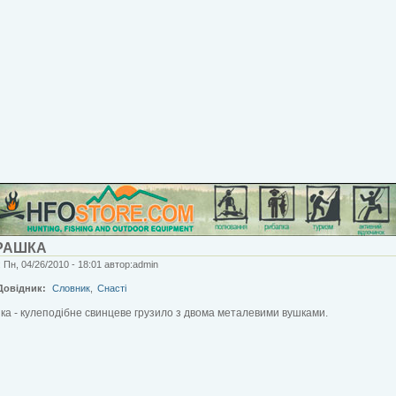
РАШКА
 Пн, 04/26/2010 - 18:01 автор:admin
Довідник:
Словник
,
Снасті
а - кулеподібне свинцеве грузило з двома металевими вушками.