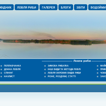
ВІДНИК
ЛОВЛЯ РИБИ
ГАЛЕРЕЯ
БЛОГИ
ЗВІТИ
ВОДОЙМИ
ПОПЛАВЧАНКА
ЗИМОВА РИБАЛКА
МАЙ
ДОННА ЛОВЛЯ
ІНШІ ВИДИ ТА МЕТОДИ ЛОВЛІ
ПРИ
СПІНІНГ
ЛОВЛЯ ОКРЕМИХ ВИДІВ РИБИ
ЧОВЕ
НАХЛИСТ
РІЗНЕ, РОЗДУМИ, СТАТТІ
ЗАК