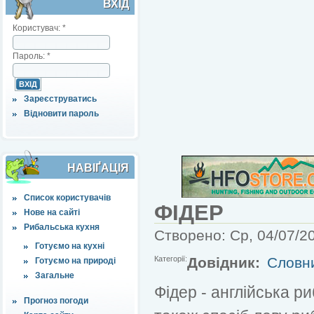
ВХІД
Користувач:
*
Пароль:
*
Зареєструватись
Відновити пароль
НАВІҐАЦІЯ
Список користувачів
ФІДЕР
Нове на сайті
Рибальська кухня
Створено: Ср, 04/07/20
Готуємо на кухні
Категорії:
Довідник:
Словн
Готуємо на природі
Загальне
Фідер - англійська р
Прогноз погоди