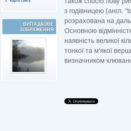
також спосіб лову риб
Карта сайту
з годівницею (англ. "to
розрахована на дальн
ВИПАДКОВЕ
Основною відмінніст
ЗОБРАЖЕННЯ
наявність великої кіл
тонкої та м'якої верш
визначником клюван