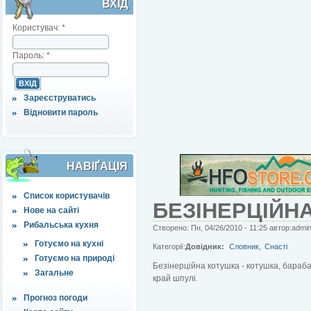
ВХІД
Користувач:
*
Пароль:
*
Зареєструватись
Відновити пароль
НАВІҐАЦІЯ
Список користувачів
БЕЗІНЕРЦІЙН
Нове на сайті
Рибальська кухня
Створено: Пн, 04/26/2010 - 11:25 автор:admi
Готуємо на кухні
Категорії:
Довідник:
Словник
,
Снасті
Готуємо на природі
Безінерційна котушка - котушка, бараба
Загальне
край шпулі.
Прогноз погоди