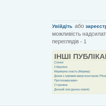
або
Увійдіть
зареєст
можливість надсилат
переглядів - 1
ІНШІ ПУБЛІКА
Спінінг
Сбіруліно
Маркерна снасть (Маркер)
Донка з гумовим амортизатором ("Рез
Протизакручувач
Сторожок
Донний лов (донна ловля)