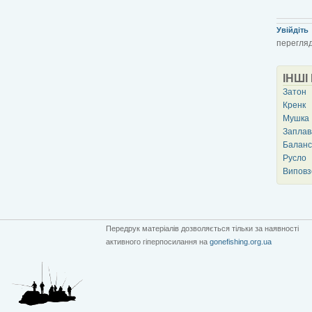
Увійдіть
перегляд
ІНШІ
Затон
Кренк
Мушка
Заплав
Баланс
Русло
Виповз
Передрук матеріалів дозволяється тільки за наявності
активного гіперпосилання на
gonefishing.org.ua