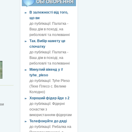
ОБГОВОРЕННЯ
В залежності від того,
що ви
до публікації:
Палатка -
Ваш дім в поході, на
риболовлі та полюванні
Так. Вибір намету це
спочатку
до публікації:
Палатка -
Ваш дім в поході, на
риболовлі та полюванні
Минулий вікенд у #
tyhe_pleso
до публікації:
Tyhe Pleso
(Тихе Плесо с. Велике
Колодно)
Хороший фідер йде з 2
до публікації:
Фідерні
хам
оснастки з
використанням фідергам
Телефонуйте до дяді
до публікації:
Рибалка на