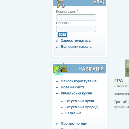
ВХІД
Користувач:
*
Пароль:
*
Зареєструватись
Відновити пароль
НАВІҐАЦІЯ
ГРА
Список користувачів
Створено:
Нове на сайті
Рибальська кухня
Категорії:
Готуємо на кухні
Гра - ді
Готуємо на природі
приманки
Загальне
Прогноз погоди