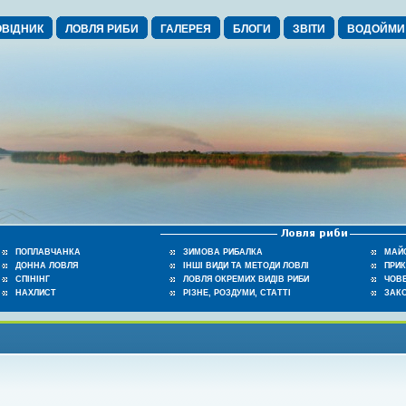
ВІДНИК
ЛОВЛЯ РИБИ
ГАЛЕРЕЯ
БЛОГИ
ЗВІТИ
ВОДОЙМИ
ПОПЛАВЧАНКА
ЗИМОВА РИБАЛКА
МАЙ
ДОННА ЛОВЛЯ
ІНШІ ВИДИ ТА МЕТОДИ ЛОВЛІ
ПРИ
СПІНІНГ
ЛОВЛЯ ОКРЕМИХ ВИДІВ РИБИ
ЧОВЕ
НАХЛИСТ
РІЗНЕ, РОЗДУМИ, СТАТТІ
ЗАК