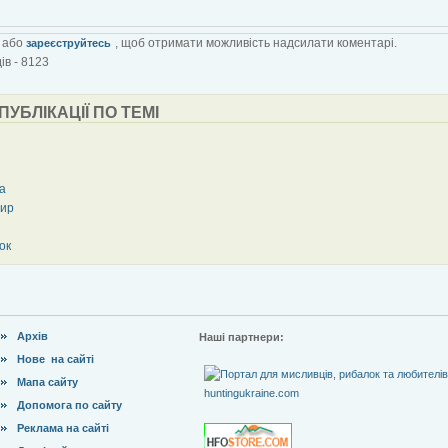
або
, щоб отримати можливість надсилати коментарі.
зареєструйтесь
ів - 8123
 ПУБЛІКАЦІЇ ПО ТЕМІ
а
ир
ок
Архів
Наші партнери:
Нове на сайті
Мапа сайту
Допомога по сайту
Реклама на сайті