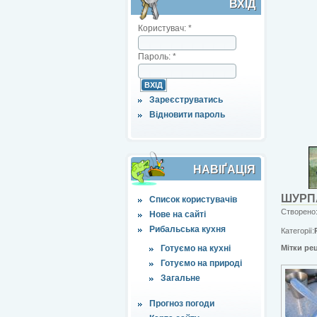
ВХІД
Користувач:
*
Пароль:
*
Зареєструватись
Відновити пароль
НАВІҐАЦІЯ
ШУРП
Список користувачів
Створено:
Нове на сайті
Рибальська кухня
Категорії:
Готуємо на кухні
Мітки ре
Готуємо на природі
Загальне
Прогноз погоди