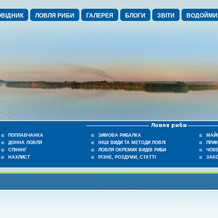
ВІДНИК
ЛОВЛЯ РИБИ
ГАЛЕРЕЯ
БЛОГИ
ЗВІТИ
ВОДОЙМИ
ПОПЛАВЧАНКА
ЗИМОВА РИБАЛКА
МАЙ
ДОННА ЛОВЛЯ
ІНШІ ВИДИ ТА МЕТОДИ ЛОВЛІ
ПРИ
СПІНІНГ
ЛОВЛЯ ОКРЕМИХ ВИДІВ РИБИ
ЧОВЕ
НАХЛИСТ
РІЗНЕ, РОЗДУМИ, СТАТТІ
ЗАК