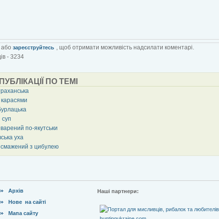
або
, щоб отримати можливість надсилати коментарі.
зареєструйтесь
ів - 3234
 ПУБЛІКАЦІЇ ПО ТЕМІ
траханська
 карасями
урлацька
 суп
 варений по-якутськи
ська уха
 смажений з цибулею
Архів
Наші партнери:
Нове на сайті
Мапа сайту