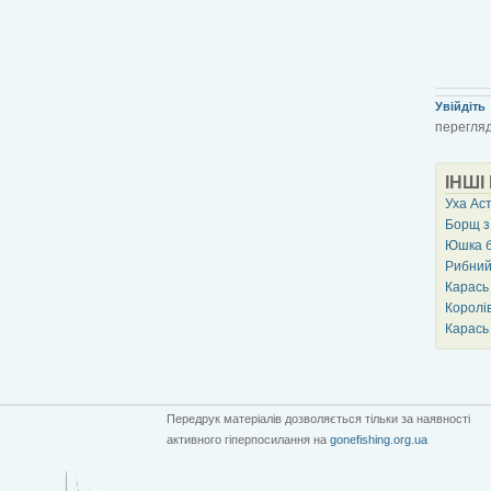
Увійдіть
перегляд
ІНШІ
Уха Ас
Борщ з
Юшка б
Рибний
Карась
Королів
Карась
Передрук матеріалів дозволяється тільки за наявності
активного гіперпосилання на
gonefishing.org.ua