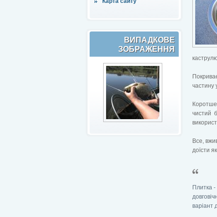
Карта сайту
ВИПАДКОВЕ
ЗОБРАЖЕННЯ
каструлю 
Покриває
частину 
Коротше 
чистий 
використ
Все, вжи
доїсти я
Плитка -
довговіч
варіант 