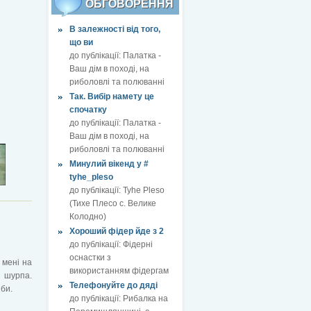
ОБГОВОРЕННЯ
В залежності від того,
що ви
до публікації:
Палатка -
Ваш дім в поході, на
риболовлі та полюванні
Так. Вибір намету це
спочатку
до публікації:
Палатка -
Ваш дім в поході, на
риболовлі та полюванні
Минулий вікенд у #
tyhe_pleso
до публікації:
Tyhe Pleso
(Тихе Плесо с. Велике
Колодно)
Хороший фідер йде з 2
до публікації:
Фідерні
оснастки з
 мені на
використанням фідергам
ю шурпа.
Телефонуйте до дяді
би.
до публікації:
Рибалка на