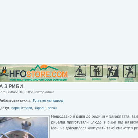
А З РИБИ
 Чт, 08/04/2016 - 18:29 автор:admin
Рибальська кухня:
Готуємо на природі
цепту:
перші страви
,
карась
,
ротан
Нещодавно я їздив до родичів у Закарпаття. Там
рибалці приготували блюдо з риби під назво
Мені не доводилося куштувати такої смакоти з ри