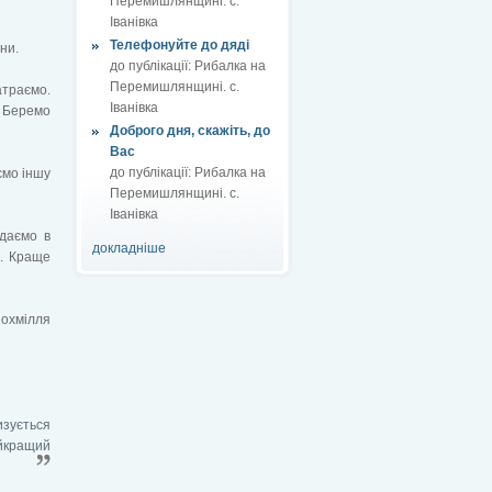
Перемишлянщині. с.
Іванівка
Телефонуйте до дяді
ни.
до публікації:
Рибалка на
Перемишлянщині. с.
траємо.
Іванівка
. Беремо
Доброго дня, скажіть, до
Вас
до публікації:
Рибалка на
ємо іншу
Перемишлянщині. с.
Іванівка
одаємо в
докладніше
м. Краще
похмілля
изується
йкращий