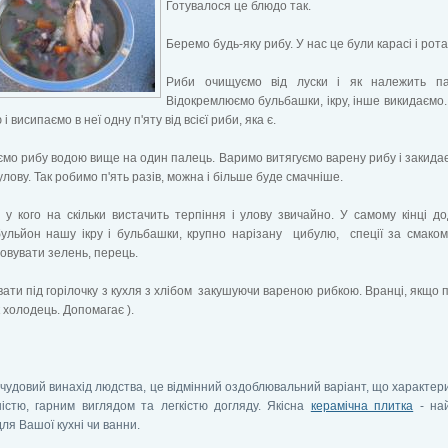
Готувалося це блюдо так.
Беремо будь-яку рибу. У нас це були карасі і рота
Риби очищуємо від луски і як належить па
Відокремлюємо бульбашки, ікру, інше викидаємо
і висипаємо в неї одну п'яту від всієї риби, яка є.
мо рибу водою вище на один палець. Варимо витягуємо варену рибу і закида
улову. Так робимо п'ять разів, можна і більше буде смачніше.
у кого на скільки вистачить терпіння і улову звичайно. У самому кінці д
бульйон нашу ікру і бульбашки, крупно нарізану цибулю, спеції за смако
овувати зелень, перець.
вати під горілочку з кухля з хлібом закушуючи вареною рибкою. Вранці, якщо 
к холодець. Допомагає ).
 чудовий винахід людства, це відмінний оздоблювальний варіант, що характер
ністю, гарним виглядом та легкістю догляду. Якісна
керамічна плитка
- на
для Вашої кухні чи ванни.