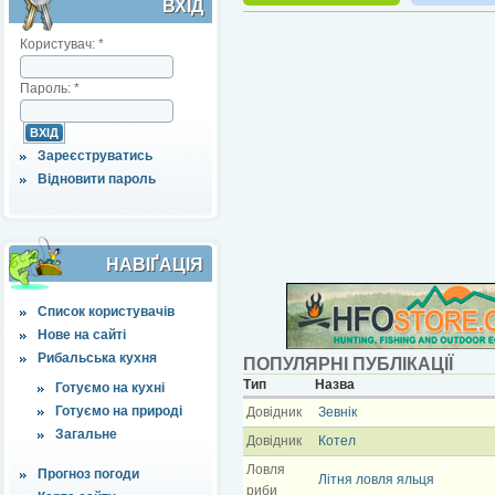
ВХІД
Користувач:
*
Пароль:
*
Зареєструватись
Відновити пароль
НАВІҐАЦІЯ
Список користувачів
Нове на сайті
Рибальська кухня
ПОПУЛЯРНІ ПУБЛІКАЦІЇ
Тип
Назва
Готуємо на кухні
Готуємо на природі
Довідник
Зевнік
Загальне
Довідник
Котел
Ловля
Прогноз погоди
Літня ловля яльця
риби