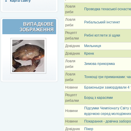
Карта сайту
Ловля
Проводка техаської оснастк
риби
Ловля
Рибальський інстинкт
ВИПАДКОВЕ
риби
ЗОБРАЖЕННЯ
Рецепт
Рибні котлети зі щуки
рибалки
Довідник
Мильниця
Довідник
Кренк
Ловля
Зимова прикормка
риби
Ловля
Тонкощі гри приманками: ча
риби
Новини
Браконьєри замордували 4 
Рецепт
Борщ з карасями
рибалки
Підсумки Чемпіонату Світу 
Новини
вудочкою серед молодіжних
Новини
Покарання - довічна забор
Довідник
Пікер