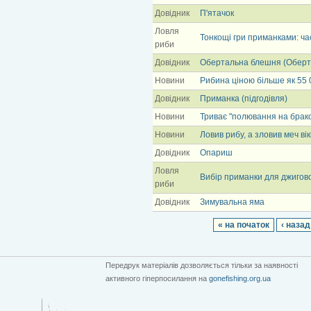
Довідник
П'ятачок
Ловля
Тонкощі гри приманками: ча
риби
Довідник
Обертальна блешня (Оберт
Новини
Рибина ціною більше як 55 
Довідник
Приманка (підгодівля)
Новини
Триває "полювання на брако
Новини
Ловив рибу, а зловив меч вік
Довідник
Опариш
Ловля
Вибір приманки для джигово
риби
Довідник
Зимувальна яма
« на початок
‹ назад
Передрук матеріалів дозволяється тільки за наявності
активного гіперпосилання на
gonefishing.org.ua