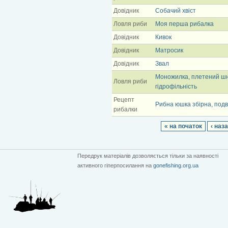
Довідник
Собачий хвіст
Ловля риби
Моя перша рибалка
Довідник
Кивок
Довідник
Матросик
Довідник
Звал
Моножилка, плетений ш
Ловля риби
гідрофільність
Рецепт
Рибна юшка збірна, подв
рибалки
« на початок
‹ наз
Передрук матеріалів дозволяється тільки за наявності
активного гіперпосилання на
gonefishing.org.ua