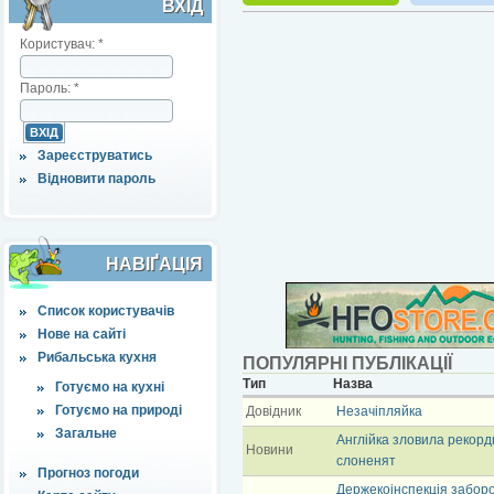
ВХІД
Користувач:
*
Пароль:
*
Зареєструватись
Відновити пароль
НАВІҐАЦІЯ
Список користувачів
Нове на сайті
Рибальська кухня
ПОПУЛЯРНІ ПУБЛІКАЦІЇ
Тип
Назва
Готуємо на кухні
Готуємо на природі
Довідник
Незачіпляйка
Загальне
Англійка зловила рекорд
Новини
слоненят
Прогноз погоди
Держекоінспекція забор