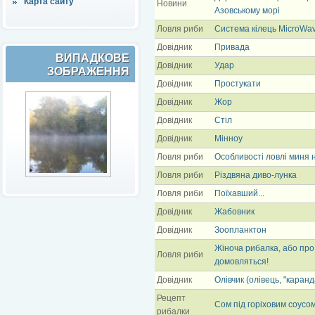
Карта сайту
Новини
Азовському морі
Ловля риби
Система кілець MicroWa
Довідник
Привада
ВИПАДКОВЕ
Довідник
Удар
ЗОБРАЖЕННЯ
Довідник
Простукати
Довідник
Жор
Довідник
Стіл
Довідник
Мінноу
Ловля риби
Особливості ловлі миня 
Ловля риби
Різдвяна диво-лунка
Ловля риби
Поїхавший...
Довідник
Жабовник
Довідник
Зоопланктон
Жіноча рибалка, або про
Ловля риби
домовляться!
Довідник
Олівчик (олівець, "каран
Рецепт
Сом під горіховим соусо
рибалки