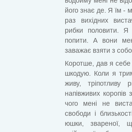
водойму мені не відо
його знає де. Я їм - м
раз вихідних виста
рибки половити. Я
попити. А вони ме
заважає взяти з собою.
Коротше, дав я себе 
шкодую. Коли я три
живу, тріпотливу 
напівживих коропів з
чого мені не вист
свободи і близькост
юшки, звареної, щ