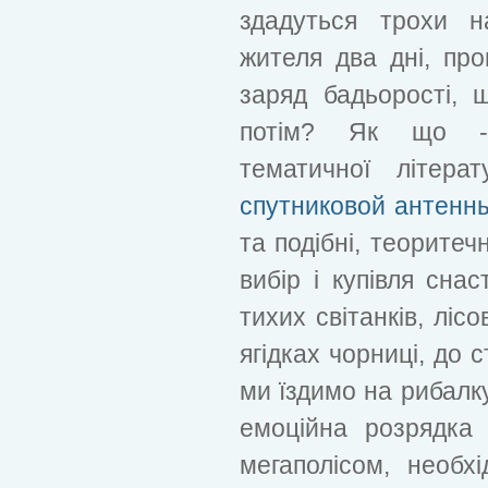
здадуться трохи н
жителя два дні, про
заряд бадьорості,
потім? Як що - 
тематичної літера
спутниковой антенн
та подібні, теоритеч
вибір і купівля снас
тихих світанків, ліс
ягідках чорниці, до с
ми їздимо на рибалку
емоційна розрядка 
мегаполісом, необх