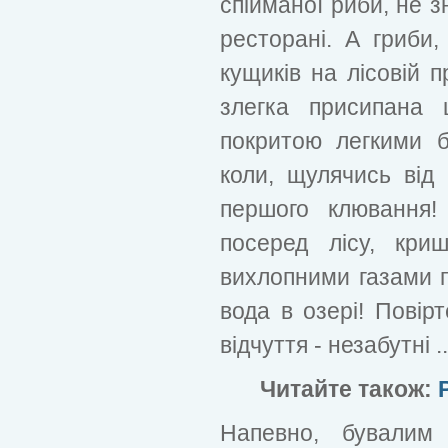
спійманої риби, не з
ресторані. А гриби
кущиків на лісовій п
злегка присипана 
покритою легкими 
коли, щулячись від
першого клювання!
посеред лісу, кри
вихлопними газами по
вода в озері! Повірт
відчуття - незабутні ..
Читайте також:
Напевно, бувалим