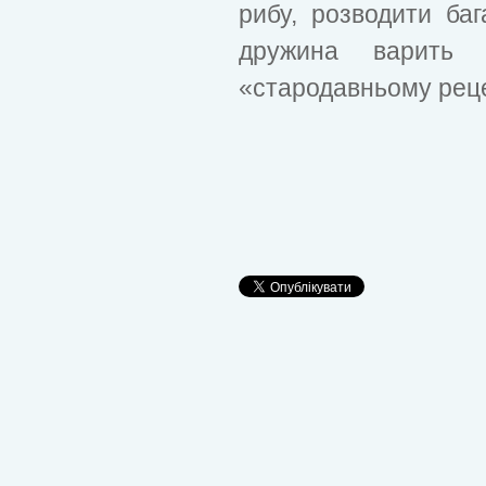
рибу, розводити бага
дружина варить 
«стародавньому рец