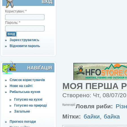
ВХІД
Користувач:
*
Пароль:
*
Зареєструватись
Відновити пароль
НАВІҐАЦІЯ
Список користувачів
МОЯ ПЕРША 
Нове на сайті
Рибальська кухня
Створено: Чт, 08/07/20
Готуємо на кухні
Категорії:
Ловля риби:
Різн
Готуємо на природі
Загальне
Мітки:
байки
,
байка
Прогноз погоди