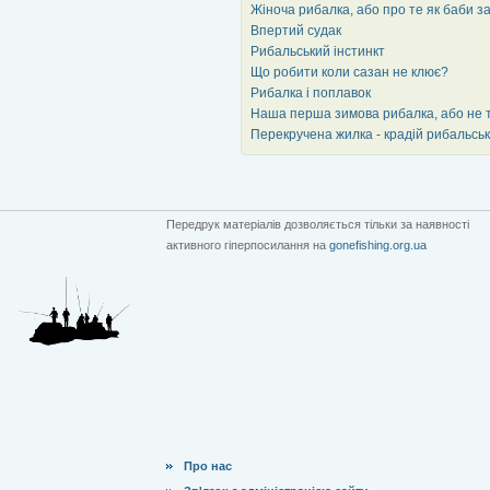
Жіноча рибалка, або про те як баби з
Впертий судак
Рибальський інстинкт
Що робити коли сазан не клює?
Рибалка і поплавок
Наша перша зимова рибалка, або не т
Перекручена жилка - крадій рибальсь
Передрук матеріалів дозволяється тільки за наявності
активного гіперпосилання на
gonefishing.org.ua
Про нас