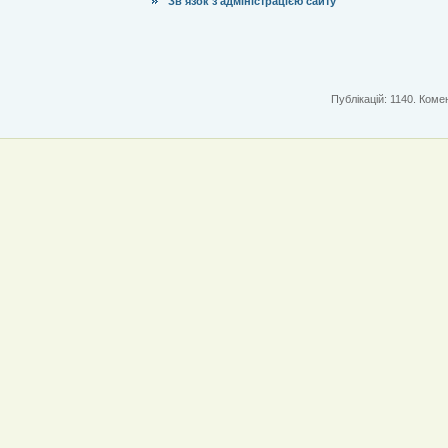
Зв'язок з адміністрацією сайту
Публікацій: 1140. Комен