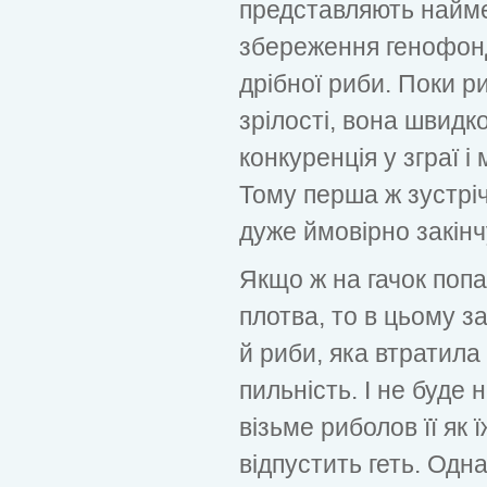
представляють найме
збереження генофонд
дрібної риби. Поки р
зрілості, вона швидко
конкуренція у зграї і
Тому перша ж зустріч
дуже ймовірно закінч
Якщо ж на гачок поп
плотва, то в цьому за
й риби, яка втратила
пильність. І не буде 
візьме риболов її як 
відпустить геть. Од