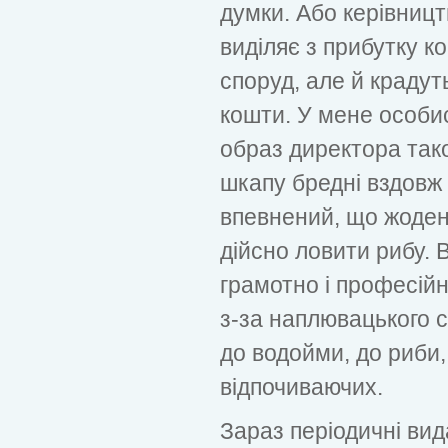
думки. Або керівницт
виділяє з прибутку к
споруд, але й крадуть
кошти. У мене особи
образ директора тако
шкапу бредні вздовж 
впевнений, що жоден 
дійсно ловити рибу. 
грамотно і професійн
з-за наплювацького с
до водойми, до риби,
відпочиваючих.
Зараз періодичні ви