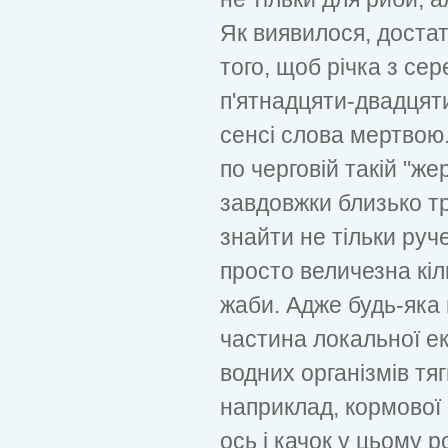
Як виявилося, достат
того, щоб річка з с
п'ятнадцяти-двадцят
сенсі слова мертвою
по черговій такій "жер
завдовжки близько тр
знайти не тільки руче
просто величезна кіль
жаби. Адже будь-яка 
частина локальної ек
водних організмів тяг
наприклад, кормової 
ось і качок у цьому р