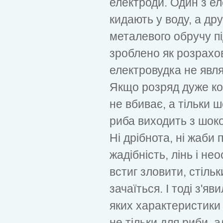
електроди. Один з еле
кидають у воду, а дру
металевого обручу пі
зроблено як розрахов
електровудка не явл
Якщо розряд дуже кор
не вбиває, а тільки ш
риба виходить з шоко
Ні дрібнота, ні жаби 
жадібність, лінь і нео
встиг зловити, стільк
зачаїться. І тоді з'яв
яких характеристики
не тільки для риби, а