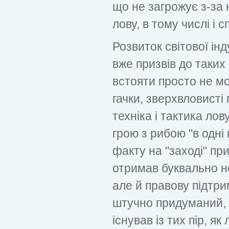
що не загрожує з-за 
лову, в тому числі і 
Розвиток світової ін
вже призвів до таких
встояти просто не мо
гачки, зверхвловисті
техніка і тактика ло
грою з рибою "в одні
факту на "заході" при
отримав буквально не
але й правову підтри
штучно придуманий, 
існував із тих пір, я