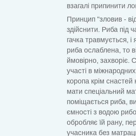
взагалі припинити ло
Принцип "зловив - ві
здійснити. Риба під ч
гачка травмується, і
риба ослаблена, то 
ймовірно, захворіє. 
участі в міжнародних
коропа крім снастей
мати спеціальний ма
поміщається риба, вит
ємності з водою рибол
обробляє їй рану, пер
учасника без матраци