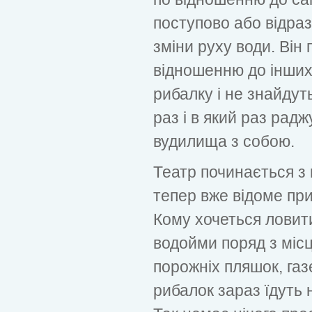
поступово або відра
зміни руху води. Він 
відношенню до інших 
рибалку і не знайдут
раз і в який раз раджу
вудилища з собою.
Театр починається з 
тепер вже відоме прис
Кому хочеться ловити
водойми поряд з міс
порожніх пляшок, газе
рибалок зараз їдуть 