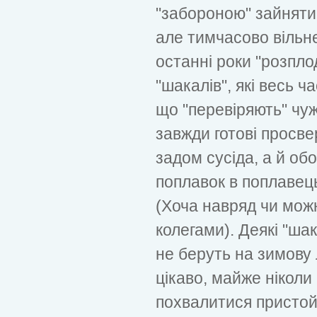
"забороною" зайняти
але тимчасово вільне
останні роки "розпло
"шакалів", які весь ча
що "перевіряють" чужі
завжди готові просве
задом сусіда, а й обо
поплавок в поплавець
(Хоча навряд чи мож
колегами). Деякі "ша
не беруть на зимову 
цікаво, майже ніколи
похвалитися пристой