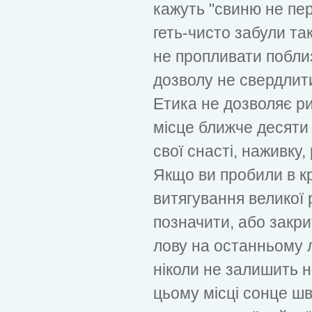
кажуть "свиню не пе
геть-чисто забули так
не пропливати побли
дозволу не свердлити
Етика не дозволяє ри
місце ближче десяти 
свої снасті, наживку, 
Якщо ви пробили в кр
витягування великої р
позначити, або закри
лову на останньому 
ніколи не залишить н
цьому місці сонце шви