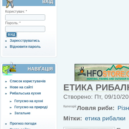
ВХІД
Користувач:
*
Пароль:
*
Зареєструватись
Відновити пароль
НАВІҐАЦІЯ
Список користувачів
ЕТИКА РИБАЛ
Нове на сайті
Рибальська кухня
Створено: Пт, 09/10/20
Готуємо на кухні
Категорії:
Ловля риби:
Різн
Готуємо на природі
Загальне
Мітки:
етика рибалки
Прогноз погоди