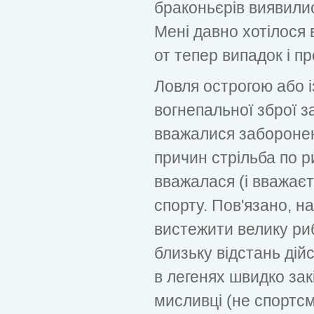
браконьєрів виявили
Мені давно хотілося 
от тепер випадок і п
Ловля острогою або 
вогнепальної зброї з
вважалися заборонен
причин стрільба по р
вважалася (і вважає
спорту. Пов'язано, н
вистежити велику риб
близьку відстань дій
в легенях швидко зак
мисливці (не спортс