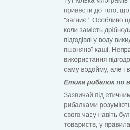
Тут кілька кілограмів
привести до того, що
"загниє". Особливо ц
коли замість дрібнод
підгодівлі у воду вик
пшоняної каші. Непр
використання підгодо
саму водойму, але і 
Етика рибалок по 
Зазвичай під етични
рибалками розуміють
свого часу навіть бул
товариств, у правил