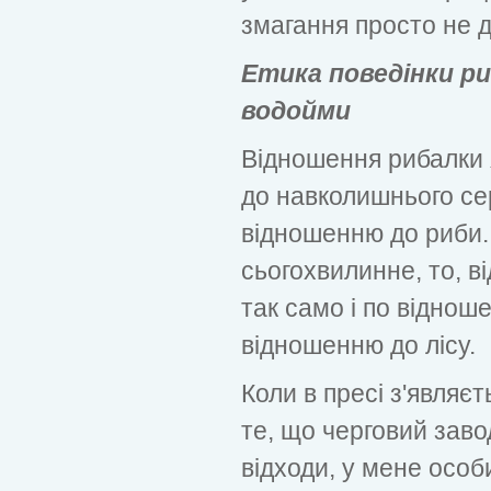
змагання просто не 
Етика поведінки р
водойми
Відношення рибалки я
до навколишнього се
відношенню до риби.
сьогохвилинне, то, ві
так само і по віднош
відношенню до лісу.
Коли в пресі з'являє
те, що черговий завод
відходи, у мене особи