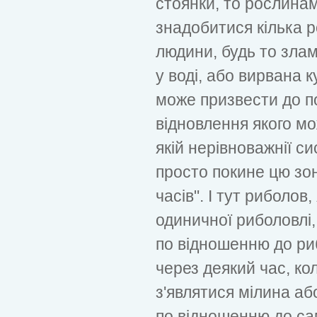
стоянки, то рослина
знадобитися кілька р
людини, будь то зла
у воді, або вирвана к
може призвести до п
відновлення якого мо
якій нерівноважнії с
просто покине цю зо
часів". І тут риболов
одиничної риболовлі,
по відношенню до ри
через деякий час, ко
з'являтися мілина аб
по відношенню до са