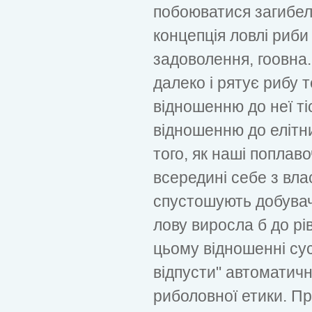
побоюватися загибелі
концепція ловлі риби
задоволення, гоовна.
далеко і рятує рибу т
відношенню до неї ті
відношенню до елітни
того, як наші поплаво
всередині себе з вл
спустошують добувачі
лову виросла б до рі
цьому відношенні сус
відпусти" автоматич
риболовної етики. Пра