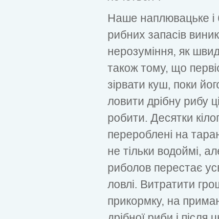
Наше наплювацьке і 
рибних запасів виник
нерозуміння, як швид
також тому, що перві
зірвати куш, поки йо
ловити дрібну рибу ц
робити. Десятки кіло
перероблені на таран
не тільки водоймі, а
риболов перестає ус
ловлі. Витратити грош
прикормку, на приман
дрібної риби і після 