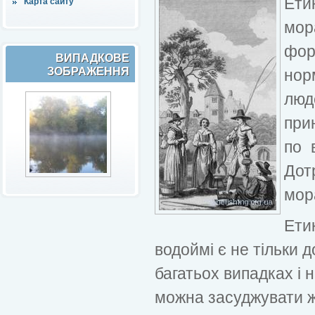
Ети
Карта сайту
мор
форм
ВИПАДКОВЕ
ЗОБРАЖЕННЯ
нор
люд
при
по 
Дот
мора
Ети
водоймі є не тільки 
багатьох випадках і 
можна засуджувати жи