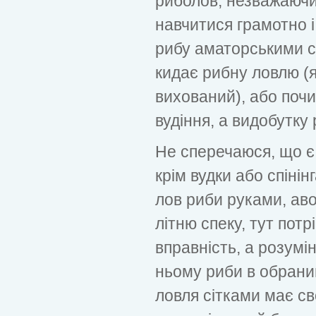
риболов, незважаючи
навчитися грамотно 
рибу аматорськими с
кидає рибну ловлю (я
вихований), або поч
вудіння, а видобутку 
Не сперечаюся, що є 
крім вудки або спіні
лов риби руками, аво
літню спеку, тут потрі
вправність, а розумі
ньому риби в обрани
ловля сітками має св