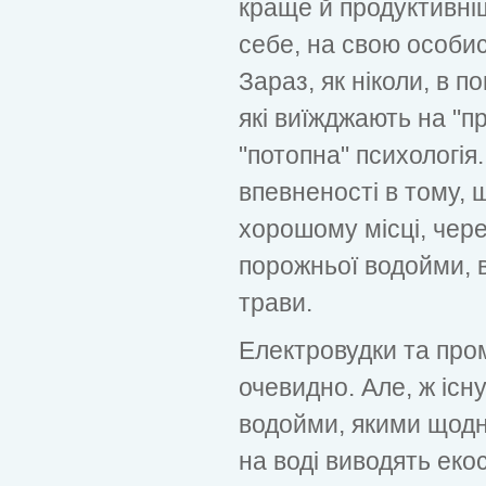
краще й продуктивні
себе, на свою особис
Зараз, як ніколи, в п
які виїжджають на "п
"потопна" психологія.
впевненості в тому, 
хорошому місці, чере
порожньої водойми, в
трави.
Електровудки та пром
очевидно. Але, ж існу
водойми, якими щодня
на воді виводять еко