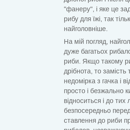
"фанеру", і яке це з
рибу для їжі, так тіл
найголовніше.
На мій погляд, найго
дуже багатьох рибал
риби. Якщо такому р
дрібнота, то замість
недомірка з гачка і в
просто і безжально ки
відноситься і до тих 
безпосередньо пере
ставлення до риби пр