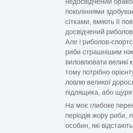
недосвідчений бракон
поколіннями здобуває
сітками, вміють її л
досвідчений риболов
Але і риболов-спорт
риби страшнішим ніж
виловлювати великі к
тому потрібно орієнт
ловлю великої доросл
підлящика, або щуря
На моє глибоке перек
періодів жору риби,
особин, які відстают