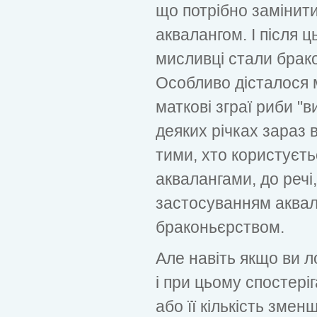
що потрібно замінит
аквалангом. І після ц
мисливці стали брак
Особливо дісталося 
маткові зграї риби "в
деяких річках зараз 
тими, хто користуєть
аквалангами, до речі
застосуванням аквал
браконьєрством.
Але навіть якщо ви 
і при цьому спостері
або її кількість змен