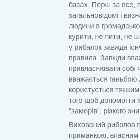
базах. Перш за все, 
загальновідомі і визн
людини в громадськом
курити, не пити, не 
у рибалок завжди існу
правила. Завжди вв
привласнювати собі 
вважається ганьбою 
користується тяжким
того щоб допомогти ї
"заморів", різкого зн
Вихований риболов п
приманкою, власним 