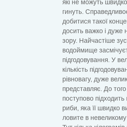
які не можуть швидк
гинуть. Справедливос
добитися такої конце
досить важко і дуже 
зору. Найчастіше зус
водоймище засмічуєт
підгодовування. У вел
кількість підгодовув
рівновагу, дуже вели
представляє. До того ж
поступово підходить 
риби, яка її швидко в
ловите в невеликому 