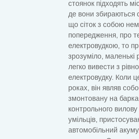
стоянок підходять міс
де вони збираються с
що сіток з собою нем
попередження, про т
електровудкою, то пр
зрозуміло, маленькі р
легко вивести з рівно
електровудку. Коли це
роках, він являв соб
змонтовану на баркас
контрольного вилову
умільців, пристосув
автомобільний акуму