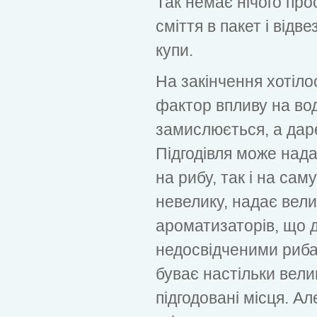
Так немає нічого про
сміття в пакет і відв
купи.
На закінчення хотіло
фактор впливу на во
замислюється, а дар
Підгодівля може нада
на рибу, так і на сам
невелику, надає вел
ароматизаторів, що 
недосвідченими риба
буває настільки вел
підгодовані місця. А