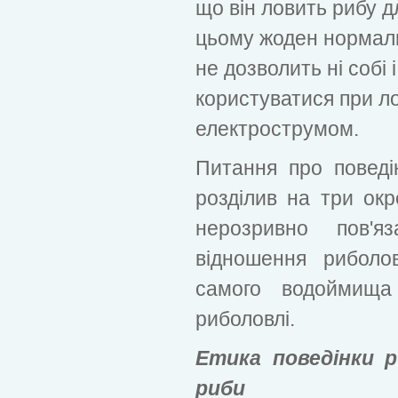
що він ловить рибу д
цьому жоден нормал
не дозволить ні собі 
користуватися при ло
електрострумом.
Питання про поведі
розділив на три окр
нерозривно пов'
відношення риболо
самого водоймища
риболовлі.
Етика поведінки 
риби