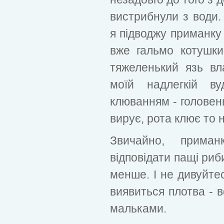
вистрибнули з води.
я підводжу приманку 
вже гальмо котушки
тяжеленький язь вл
моїй надлегкій ву
клюванням - головень
вирує, рота клює то н
Звичайно, прима
відповідати пащі риби
менше. І не дивуйтес
виявиться плотва - 
мальками.