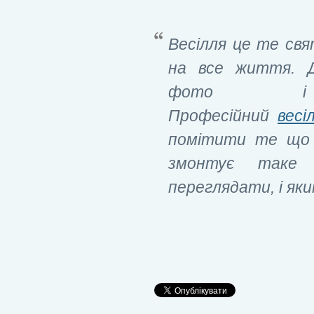
Весілля це те св
на все життя. Д
фото і ві
Професійний
весі
помітити те що 
змонтує таке 
переглядати, і як