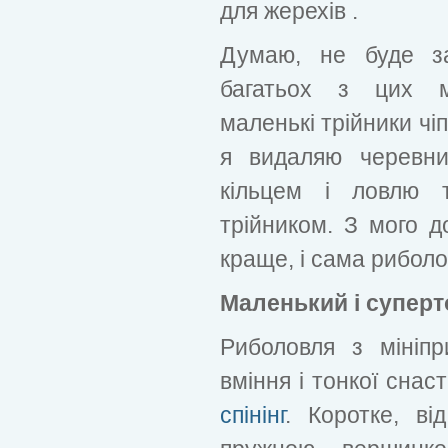
для жерехів .
Думаю, не буде з
багатьох з цих мі
маленькі трійники чі
я видаляю черевни
кільцем і ловлю 
трійником. З мого д
краще, і сама риболо
Маленький і супер
Риболовля з мініп
вміння і тонкої снас
спінінг
. Коротке, в