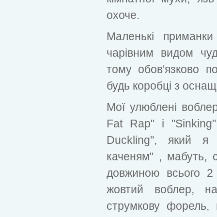
охоче.
Маленькі приманки
чарівним видом чуд
тому обов'язково п
будь коробці з осна
Мої улюблені воблери
Fat Rap" і "Sinkin
Duckling", який я
каченям" , мабуть, 
довжиною всього 2
жовтий воблер, н
струмкову форель, 