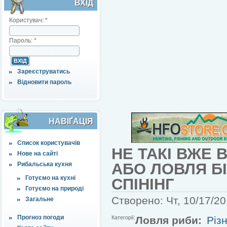
ВХІД
Користувач:
*
Пароль:
*
Зареєструватись
Відновити пароль
НАВІҐАЦІЯ
Список користувачів
НЕ ТАКІ ВЖЕ В
Нове на сайті
АБО ЛОВЛЯ БІ
Рибальська кухня
Готуємо на кухні
СПІНІНГ
Готуємо на природі
Створено: Чт, 10/17/20
Загальне
Прогноз погоди
Категорії:
Ловля риби:
Різн