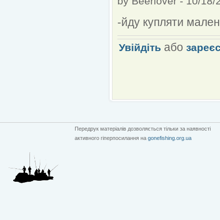
by
Beerlover
-
10/18/
-йду купляти мале
або
Увійдіть
зареє
Передрук матеріалів дозволяється тільки за наявності
активного гіперпосилання на
gonefishing.org.ua