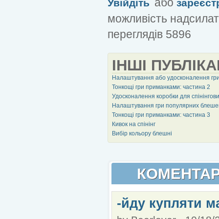
або
Увійдіть
зареєст
можливість надсилат
переглядів 5896
ІНШІ ПУБЛІКА
Налаштування або удосконалення гр
Тонкощі гри приманками: частина 2
Удосконалення коробки для спінінгов
Налаштування гри популярних блеше
Тонкощі гри приманками: частина 3
Кивок на спінінг
Вибір кольору блешні
КОМЕНТАР
-йду купляти м