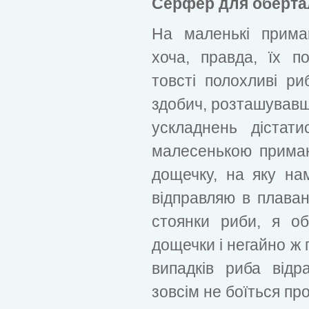
Серфер для оберта
На маленькі прима
хоча, правда, їх п
товсті полохливі ри
здобич, розташувавш
ускладнень дістат
малесенькою приман
дощечку, на яку нам
відправляю в плаван
стоянки риби, я о
дощечки і негайно ж 
випадків риба від
зовсім не боїться п