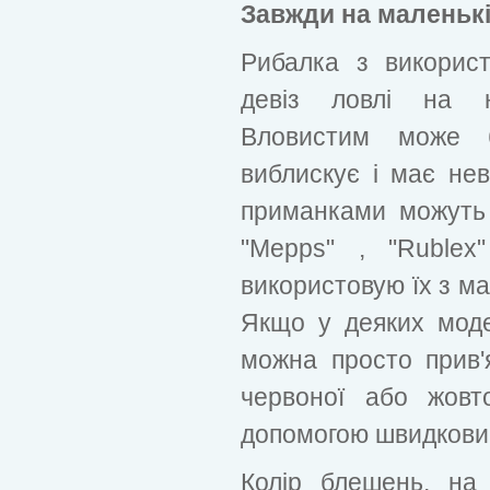
Завжди на маленьк
Рибалка з використ
девіз ловлі на на
Вловистим може 
виблискує і має нев
приманками можуть 
"Mepps" , "Rublex
використовую їх з м
Якщо у деяких мод
можна просто прив'я
червоної або жовт
допомогою швидкови
Колір блешень, на