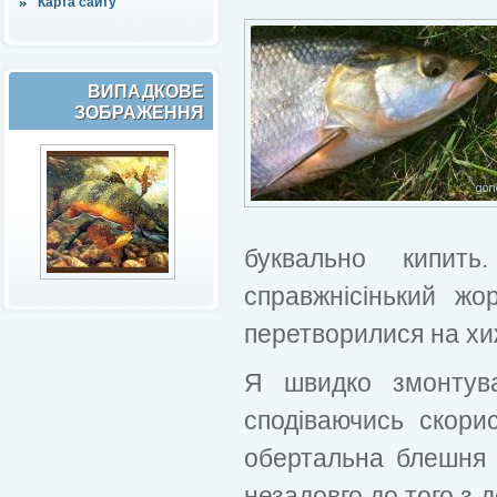
Карта сайту
ВИПАДКОВЕ
ЗОБРАЖЕННЯ
буквально кипит
справжнісінький жо
перетворилися на хиж
Я швидко змонтува
сподіваючись скори
обертальна блешня 
незадовго до того з 