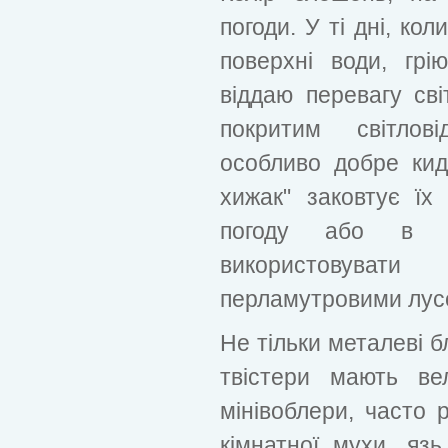
погоди. У ті дні, ко
поверхні води, гр
віддаю перевагу св
покритим світлов
особливо добре кид
хижак" заковтує їх
погоду або в з
використовува
перламутровими лус
Не тільки металеві бл
твістери мають ве
мінівоблери, часто 
кімнатної мухи, яз