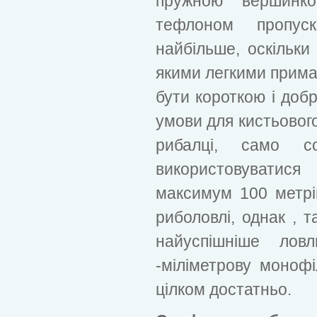
пружною вершинк
тефлоном пропуск
найбільше, оскільки
якими легкими прима
бути короткою і добр
умови для кистьового
рибалці, само с
використовуватися
максимум 100 метрі
риболовлі, однак , 
найуспішніше ло
-міліметрову монофі
цілком достатньо.