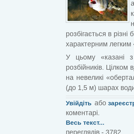
розбігається в різні
характерним легким 
У цьому «казані з
розбійників. Цілком
на невеликі «оберта
(до 1,5 м) шарах вод
або
Увійдіть
зареєст
коментарі.
Весь текст...
переглядів - 3782