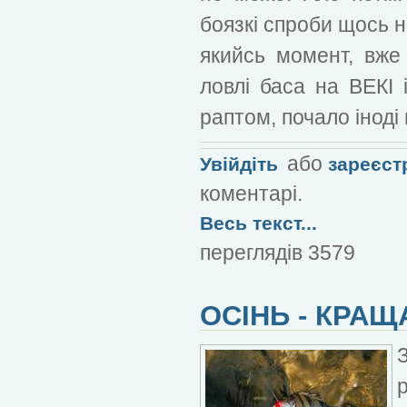
боязкі спроби щось н
якийсь момент, вже 
ловлі баса на ВЕКІ 
раптом, почало іноді
або
Увійдіть
зареєст
коментарі.
Весь текст...
переглядів 3579
ОСІНЬ - КРАЩ
р