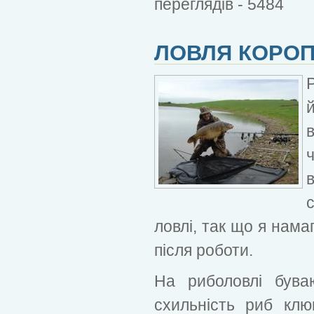
переглядів - 5484
ЛОВЛЯ КОРОП
с
ловлі, так що я нам
після роботи.
На риболовлі буваю
схильність риб клю