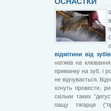
ОСНАСТКИ
відмітини від зубів
натяків на клюванн
приманку на зуб, і 
не відчувається. Від
хочуть провести, ри
скільки таких "дегу
пащу тягарця ("п