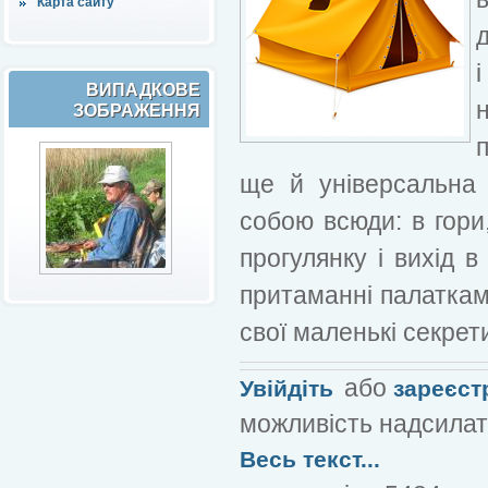
Карта сайту
ВИПАДКОВЕ
ЗОБРАЖЕННЯ
ще й універсальна 
собою всюди: в гори
прогулянку і вихід в
притаманні палаткам,
свої маленькі секрети
або
Увійдіть
зареєст
можливість надсилат
Весь текст...