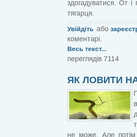
здогадуватися. От і
тягарця.
або
Увійдіть
зареєст
коментарі.
Весь текст...
переглядів 7114
ЯК ЛОВИТИ НА
не може. Але потім