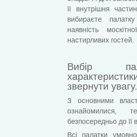
її внутрішня част
вибираєте палатк
наявність москітн
настирливих гостей.
Вибір пал
характерист
звернути увагу
З основними влас
ознайомилися, т
безпосередньо до її 
Всі палатки умовн