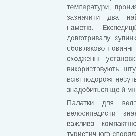
температури, прониз
зазначити два на
наметів. Експедиц
довготривалу зупин
обов'язково повинні 
сходженні установ
використовують шту
всієї подорожі несут
знадобиться ще й мі
Палатки для вело
велосипедисти зна
важлива компактні
туристичного споряд