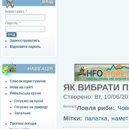
ВХІД
Користувач:
*
Пароль:
*
Зареєструватись
Відновити пароль
НАВІҐАЦІЯ
Список користувачів
ЯК ВИБРАТИ 
Нове на сайті
Рибальська кухня
Створено: Вт, 10/06/20
Готуємо на кухні
Категорії:
Ловля риби:
Чов
Готуємо на природі
Загальне
Мітки:
палатка
,
намет
Прогноз погоди