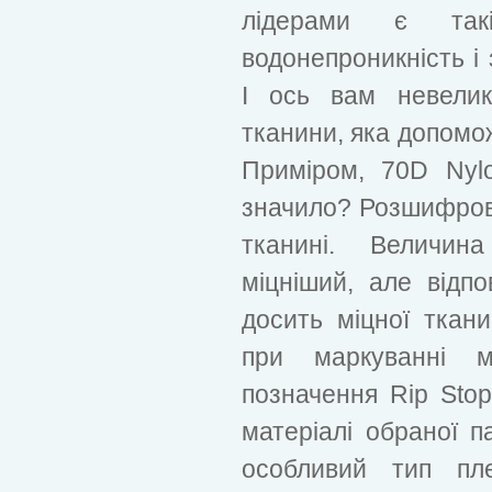
лідерами є так
водонепроникність і 
І ось вам невелик
тканини, яка допомо
Приміром, 70D Ny
значило? Розшифров
тканині. Величин
міцніший, але відпо
досить міцної ткани
при маркуванні м
позначення Rip Sto
матеріалі обраної п
особливий тип пле