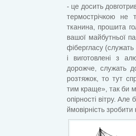
- це досить довготри
термострічкою не 
тканина, прошита гол
вашої майбутньої па
фібергласу (служать
і виготовлені з ал
дорожче, служать д
розтяжок, то тут сп
тим краще», так би м
опірності вітру. Але 
ймовірність зробити к