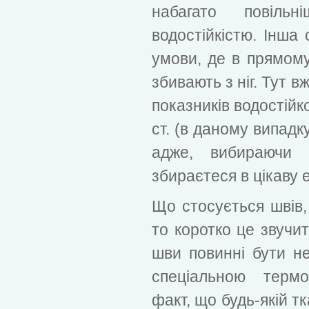
набагато повіл
водостійкістю. Інша 
умови, де в прямому 
збивають з ніг. Тут 
показників водостійк
ст. (в даному випад
адже, вибираючи 
збираєтеся в цікаву 
Що стосується швів, 
то коротко це звучит
шви повинні бути н
спеціальною термо
факт, що будь-якій т