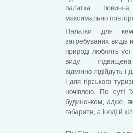
палатка повинн
максимально повторю
Палатки для кем
затребуваних видів н
природі люблять усі.
виду - підвищена
відмінно підійдуть і
і для гірського туриз
ночівлею. По суті 
будиночком, адже, я
габарити, а іноді й кі