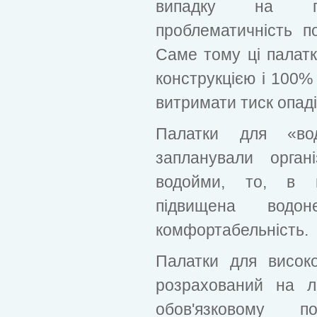
випадку на п
проблематичність п
Саме тому ці палатк
конструкцією і 100%
витримати тиск опадів
Палатки для «во
запланували орган
водойми, то, в ц
підвищена водон
комфортабельність.
Палатки для високо
розрахований на л
обов'язковому п