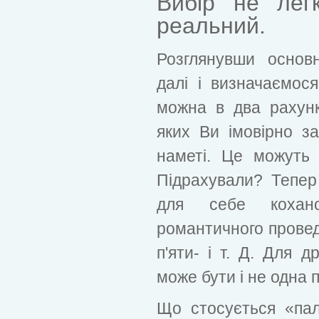
Вибір не лег
реальний.
Розглянувши основ
далі і визначаємося
можна в два рахунки
яких Ви імовірно з
наметі. Це можуть 
Підрахували? Тепер
для себе кохано
романтичного проведе
п'яти- і т. Д. Для д
може бути і не одна п
Що стосується «пал