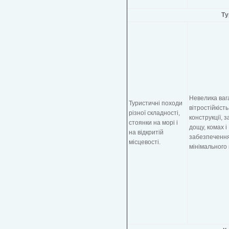
Ту
Невелика вага
Туристичні походи
вітростійкість
різної складності,
конструкції, з
стоянки на морі і
дощу, комах і
на відкритій
забезпеченн
місцевості.
мінімального