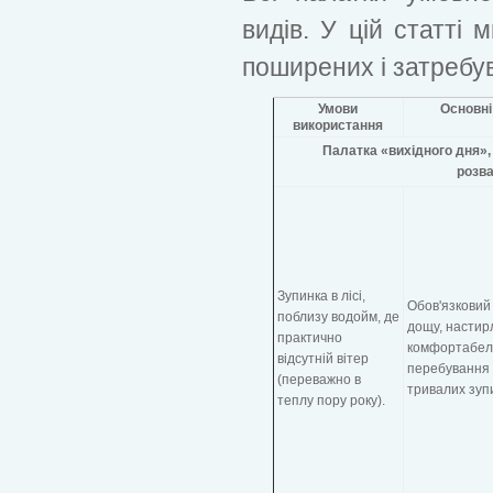
видів. У цій статті 
поширених і затребу
Умови
Основні
використання
Палатка «вихідного дня»,
розв
Зупинка в лісі,
Обов'язковий 
поблизу водойм, де
дощу, настирл
практично
комфортабел
відсутній вітер
перебування
(переважно в
тривалих зуп
теплу пору року).