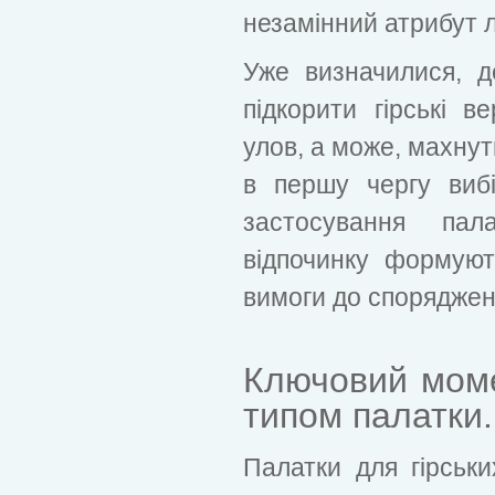
незамінний атрибут л
Уже визначилися, д
підкорити гірські 
улов, а може, махну
в першу чергу виб
застосування па
відпочинку формують
вимоги до споряджен
Ключовий моме
типом палатки.
Палатки для гірськи