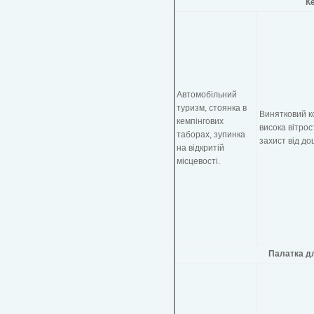
Ке
Автомобільний
туризм, стоянка в
Винятковий к
кемпінгових
висока вітрост
таборах, зупинка
захист від до
на відкритій
місцевості.
Палатка д