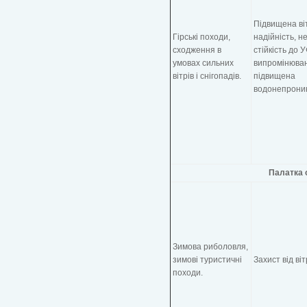
Підвищена віт
Гірські походи,
надійність, н
сходження в
стійкість до У
умовах сильних
випромінюван
вітрів і снігопадів.
підвищена
водонепроник
Палатка 
Зимова риболовля,
зимові туристичні
Захист від віт
походи.