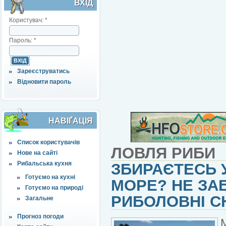
ВХІД
Користувач:
*
Пароль:
*
Зареєструватись
Відновити пароль
НАВІҐАЦІЯ
Список користувачів
ЛОВЛЯ РИБИ
Нове на сайті
Рибальська кухня
ЗБИРАЄТЕСЬ У
Готуємо на кухні
МОРЕ? НЕ ЗА
Готуємо на природі
РИБОЛОВНІ СН
Загальне
Прогноз погоди