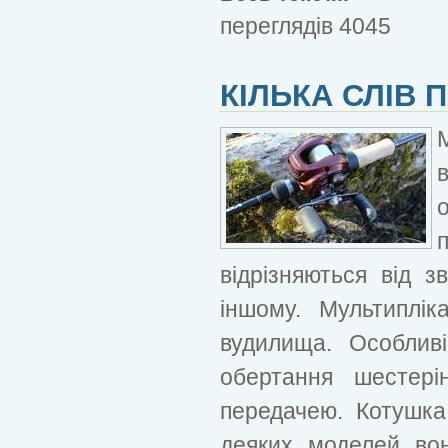
переглядів 4045
КІЛЬКА СЛІВ
відрізняються від 
іншому. Мультиплі
вудилища. Особлив
обертання шестері
передачею. Котушка
деяких моделей вон