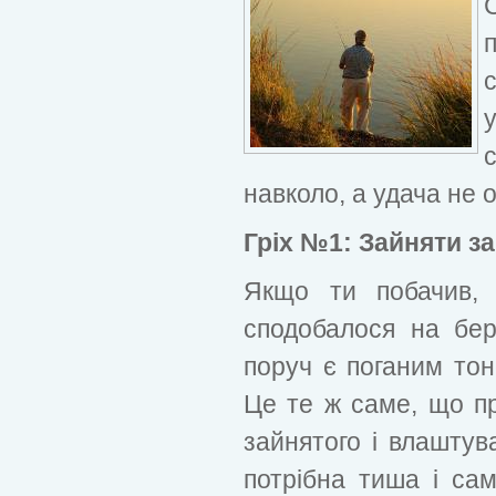
навколо, а удача не
Гріх №1: Зайняти з
Якщо ти побачив, 
сподобалося на бер
поруч є поганим тон
Це те ж саме, що при
зайнятого і влаштув
потрібна тиша і сам