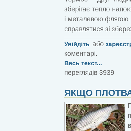
зберігає тепло напою
і металевою флягою.
справлятися зі збер
або
Увійдіть
зареєст
коментарі.
Весь текст...
переглядів 3939
ЯКЩО ПЛОТВ