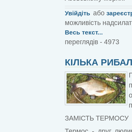
або
Увійдіть
зареєст
можливість надсилат
Весь текст...
переглядів - 4973
КІЛЬКА РИБА
п
ЗАМІСТЬ ТЕРМОСУ
Термос - друг людин