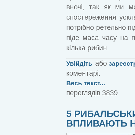
вночі, так як ми м
спостереження ускл
потрібно ретельно пі
піде маса часу на п
кілька рибин.
або
Увійдіть
зареєст
коментарі.
Весь текст...
переглядів 3839
5 РИБАЛЬСЬКИ
ВПЛИВАЮТЬ Н