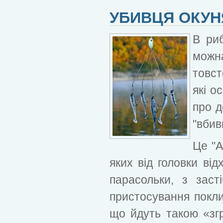
УБИВЦЯ ОКУН
В ри
мож
товст
які о
про д
"вбив
Це "A
яких від головки ві
парасольки, з заст
пристосування покли
що йдуть такою «згр