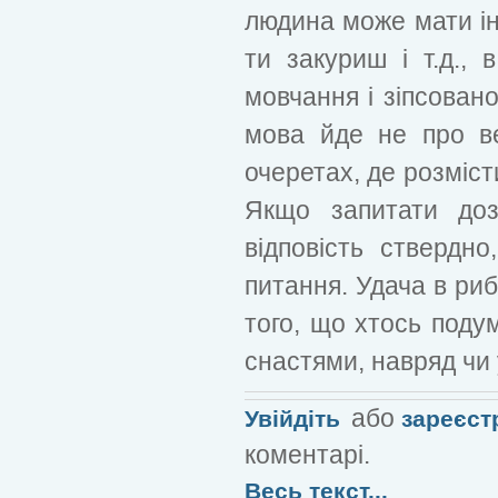
людина може мати інш
ти закуриш і т.д.,
мовчання і зіпсовано
мова йде не про ве
очеретах, де розміст
Якщо запитати доз
відповість ствердн
питання. Удача в риб
того, що хтось поду
снастями, навряд чи 
або
Увійдіть
зареєст
коментарі.
Весь текст...