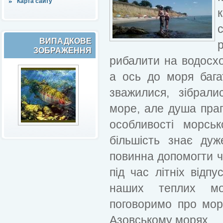
Карта сайту
ВИПАДКОВЕ
ЗОБРАЖЕННЯ
рибалити на водосхов
а ось до моря бага
зважилися, зібрал
море, але душа праг
особливості морськ
більшість знає ду
повинна допомогти 
під час літніх відпу
наших теплих мо
поговоримо про мор
Азовському морях.