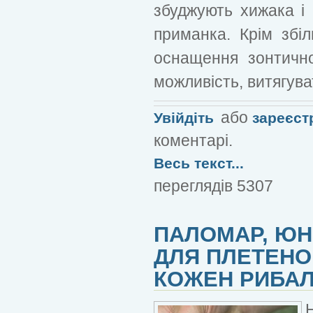
збуджують хижака і 
приманка. Крім збіл
оснащення зонтично
можливість, витягуват
або
Увійдіть
зареєст
коментарі.
Весь текст...
переглядів 5307
ПАЛОМАР, ЮНІ
ДЛЯ ПЛЕТЕНО
КОЖЕН РИБА