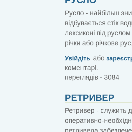
Русло - найбільш зни
відбувається стік во
лексиконі під руслом
річки або річкове ру
або
Увійдіть
зареєст
коментарі.
переглядів - 3084
РЕТРИВЕР
Ретривер - служить д
оперативно-необхідно
ретривера забезпече