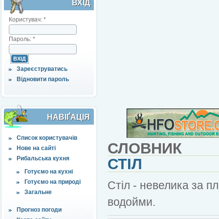
ВХІД
Користувач:
*
Пароль:
*
Зареєструватись
Відновити пароль
НАВІҐАЦІЯ
Список користувачів
СЛОВНИК
Нове на сайті
Рибальська кухня
СТІЛ
Готуємо на кухні
Готуємо на природі
Стіл - невелика за п
Загальне
водойми.
Прогноз погоди