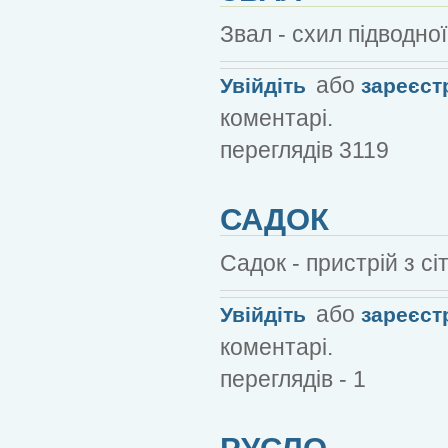
Звал - схил підводної
або
Увійдіть
зареєст
коментарі.
переглядів 3119
САДОК
Садок - пристрій з с
або
Увійдіть
зареєст
коментарі.
переглядів - 1
РУСЛО