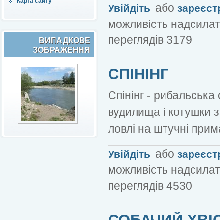
Карта сайту
або
Увійдіть
зареєст
можливість надсилат
переглядів 3179
ВИПАДКОВЕ
ЗОБРАЖЕННЯ
СПІНІНГ
Спінінг - рибальська
вудилища і котушки 
ловлі на штучні прим
або
Увійдіть
зареєст
можливість надсилат
переглядів 4530
СОБАЧИЙ ХВІ