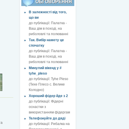
ОБГОВОРЕННЯ
В залежності від того,
що ви
до публікації:
Палатка -
Ваш дім в поході, на
риболовлі та полюванні
Так. Вибір намету це
спочатку
до публікації:
Палатка -
Ваш дім в поході, на
риболовлі та полюванні
Минулий вікенд у #
tyhe_pleso
до публікації:
Tyhe Pleso
(Тихе Плесо с. Велике
Колодно)
Хороший фідер йде з 2
до публікації:
Фідерні
оснастки з
використанням фідергам
Телефонуйте до дяді
та
до публікації:
Рибалка на