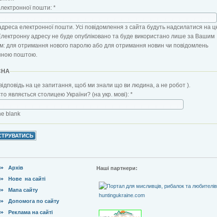
електронної пошти:
*
адреса електронної пошти. Усі повідомлення з сайта будуть надсилатися на ц
Електронну адресу не буде опубліковано та буде використано лише за Вашим
: для отримання нового паролю або для отримання новин чи повідомлень
нною поштою.
CHA
відповідь на це запитання, щоб ми знали що ви людина, а не робот ).
сто являється столицею України? (на укр. мові):
*
the blank
Архів
Наші партнери:
Нове на сайті
Мапа сайту
Допомога по сайту
Реклама на сайті