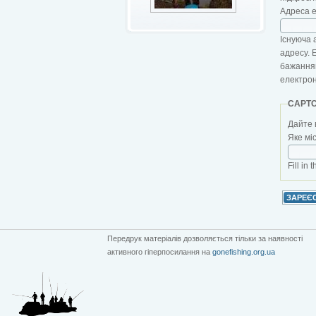
Адреса 
Існуюча 
адресу. 
бажанням
електро
CAPT
Дайте 
Яке мі
Fill in 
Передрук матеріалів дозволяється тільки за наявності
активного гіперпосилання на
gonefishing.org.ua