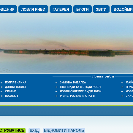
ВІДНИК
ЛОВЛЯ РИБИ
ГАЛЕРЕЯ
БЛОГИ
ЗВІТИ
ВОДОЙМИ
ПОПЛАВЧАНКА
ЗИМОВА РИБАЛКА
МАЙ
ДОННА ЛОВЛЯ
ІНШІ ВИДИ ТА МЕТОДИ ЛОВЛІ
ПРИ
СПІНІНГ
ЛОВЛЯ ОКРЕМИХ ВИДІВ РИБИ
ЧОВЕ
НАХЛИСТ
РІЗНЕ, РОЗДУМИ, СТАТТІ
ЗАК
СТРУВАТИСЬ
ВХІД
ВІДНОВИТИ ПАРОЛЬ