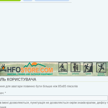
ІЛЬ КОРИСТУВАЧА
ня для аватари повинно бути більше ніж 85x85 пікселів
вач:
*
в імені дозволяються, пунктуація не дозволяється окрім знаків крапки, дефісу 
ення.