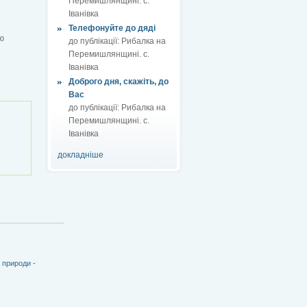
Перемишлянщині. с.
Іванівка
Телефонуйте до дяді
ю
до публікації:
Рибалка на
Перемишлянщині. с.
Іванівка
Доброго дня, скажіть, до
Вас
до публікації:
Рибалка на
Перемишлянщині. с.
Іванівка
докладніше