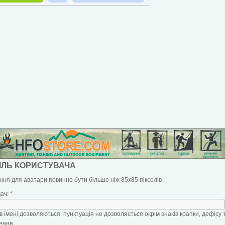
ІЛЬ КОРИСТУВАЧА
ня для аватари повинно бути більше ніж 85x85 пікселів
вач:
*
в імені дозволяються, пунктуація не дозволяється окрім знаків крапки, дефісу 
ення.