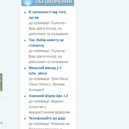
ОБГОВОРЕННЯ
В залежності від того,
що ви
до публікації:
Палатка -
Ваш дім в поході, на
риболовлі та полюванні
Так. Вибір намету це
спочатку
до публікації:
Палатка -
Ваш дім в поході, на
риболовлі та полюванні
Минулий вікенд у #
tyhe_pleso
до публікації:
Tyhe Pleso
(Тихе Плесо с. Велике
Колодно)
Хороший фідер йде з 2
до публікації:
Фідерні
оснастки з
використанням фідергам
Телефонуйте до дяді
та
до публікації:
Рибалка на