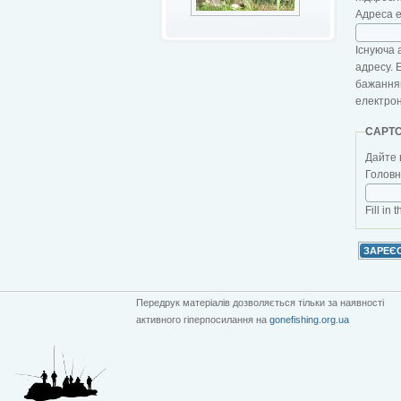
Адреса 
Існуюча 
адресу. 
бажанням
електро
CAPT
Дайте 
Головна
Fill in 
Передрук матеріалів дозволяється тільки за наявності
активного гіперпосилання на
gonefishing.org.ua