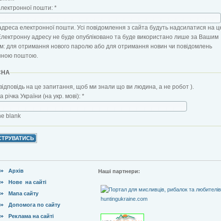
електронної пошти:
*
адреса електронної пошти. Усі повідомлення з сайта будуть надсилатися на ц
Електронну адресу не буде опубліковано та буде використано лише за Вашим
: для отримання нового паролю або для отримання новин чи повідомлень
нною поштою.
CHA
відповідь на це запитання, щоб ми знали що ви людина, а не робот ).
 річка України (на укр. мові):
*
the blank
Архів
Наші партнери:
Нове на сайті
Мапа сайту
Допомога по сайту
Реклама на сайті