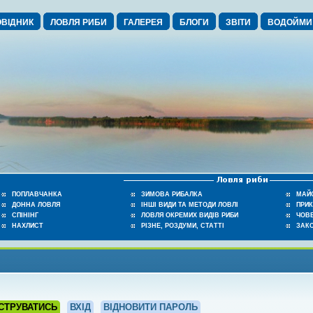
ВІДНИК
ЛОВЛЯ РИБИ
ГАЛЕРЕЯ
БЛОГИ
ЗВІТИ
ВОДОЙМИ
ПОПЛАВЧАНКА
ЗИМОВА РИБАЛКА
МАЙ
ДОННА ЛОВЛЯ
ІНШІ ВИДИ ТА МЕТОДИ ЛОВЛІ
ПРИ
СПІНІНГ
ЛОВЛЯ ОКРЕМИХ ВИДІВ РИБИ
ЧОВЕ
НАХЛИСТ
РІЗНЕ, РОЗДУМИ, СТАТТІ
ЗАК
СТРУВАТИСЬ
ВХІД
ВІДНОВИТИ ПАРОЛЬ