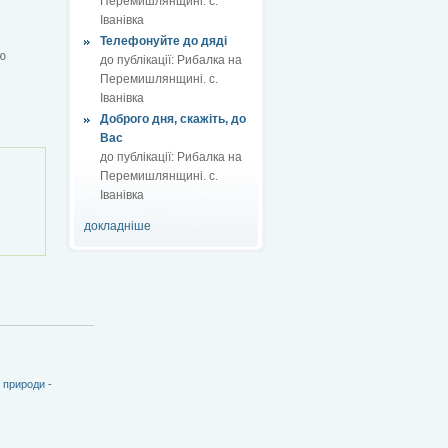
Перемишлянщині. с.
Іванівка
Телефонуйте до дяді
ю
до публікації:
Рибалка на
Перемишлянщині. с.
Іванівка
Доброго дня, скажіть, до
Вас
до публікації:
Рибалка на
Перемишлянщині. с.
Іванівка
докладніше