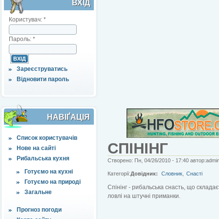
ВХІД
Користувач:
*
Пароль:
*
Зареєструватись
Відновити пароль
НАВІҐАЦІЯ
Список користувачів
СПІНІНГ
Нове на сайті
Рибальська кухня
Створено: Пн, 04/26/2010 - 17:40 автор:admi
Готуємо на кухні
Категорії:
Довідник:
Словник
,
Снасті
Готуємо на природі
Спінінг - рибальська снасть, що склада
Загальне
ловлі на штучні приманки.
Прогноз погоди