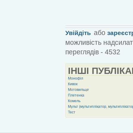
або
Увійдіть
зареєст
можливість надсилат
переглядів - 4532
ІНШІ ПУБЛІКА
Монофіл
Кивок
Мотовильце
Плетенка
Комель
Мульт (мультиплікатор, мультиплікато
Тест