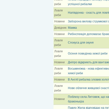
риби
успішної рибалки
Ловля
Напівдонка - снасть для ловлі
риби
Новини
Заборона вилову струмкової 
Довідник
Мамка
Новини
Рибінспекція допомагає бра
Ловля
Спокуса для окуня
риби
Ловля
Осіння поведінка хижої риби
риби
Новини
Дніпро відкриють для вантаж
Ловля
Восьминіжка - нова ефективн
риби
хижої риби
Новини
В Англії рибалка зловив золо
Ловля
Нове обличчя живцевої снаст
риби
Поблизу села Литовеж, що на
Новини
браконьєра
Павло Жила відповідає на пи