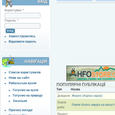
ВХІД
Користувач:
*
Пароль:
*
Зареєструватись
Відновити пароль
НАВІҐАЦІЯ
Список користувачів
Нове на сайті
Рибальська кухня
ПОПУЛЯРНІ ПУБЛІКАЦІЇ
Тип
Назва
Готуємо на кухні
Готуємо на природі
Довідник
Жерех (Aspius rapax)
Загальне
Ловля
Ловля білого амура на капуст
риби
Прогноз погоди
Рецепт