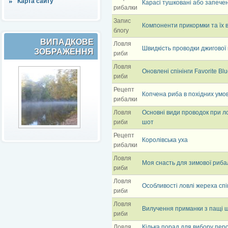
Карта сайту
Карасі тушковані або запечен
рибалки
Запис
Компоненти прикормки та їх 
блогу
ВИПАДКОВЕ
Ловля
Швидкість проводки джигової
ЗОБРАЖЕННЯ
риби
Ловля
Оновлені спінінги Favorite Blu
риби
Рецепт
Копчена риба в похідних умо
рибалки
Ловля
Основні види проводок при ло
риби
шот
Рецепт
Королівська уха
рибалки
Ловля
Моя снасть для зимової риба
риби
Ловля
Особливості ловлі жереха спі
риби
Ловля
Вилучення приманки з пащі 
риби
Ловля
Кілька порад для вибору пер