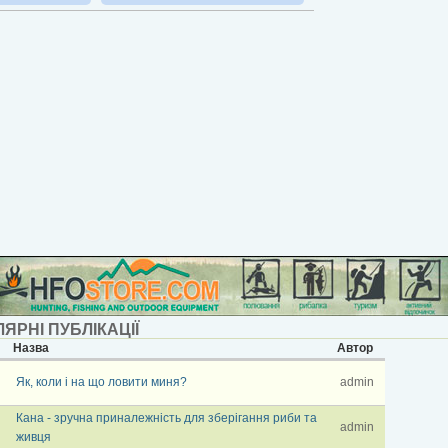
ЯРНІ ПУБЛІКАЦІЇ
Назва
Автор
Як, коли і на що ловити миня?
admin
Кана - зручна приналежність для зберігання риби та
admin
живця