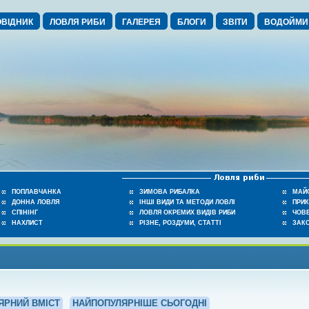
ВІДНИК
ЛОВЛЯ РИБИ
ГАЛЕРЕЯ
БЛОГИ
ЗВІТИ
ВОДОЙМИ
ПОПЛАВЧАНКА
ЗИМОВА РИБАЛКА
МАЙ
ДОННА ЛОВЛЯ
ІНШІ ВИДИ ТА МЕТОДИ ЛОВЛІ
ПРИ
СПІНІНГ
ЛОВЛЯ ОКРЕМИХ ВИДІВ РИБИ
ЧОВЕ
НАХЛИСТ
РІЗНЕ, РОЗДУМИ, СТАТТІ
ЗАК
ЯРНИЙ ВМІСТ
НАЙПОПУЛЯРНІШЕ СЬОГОДНІ