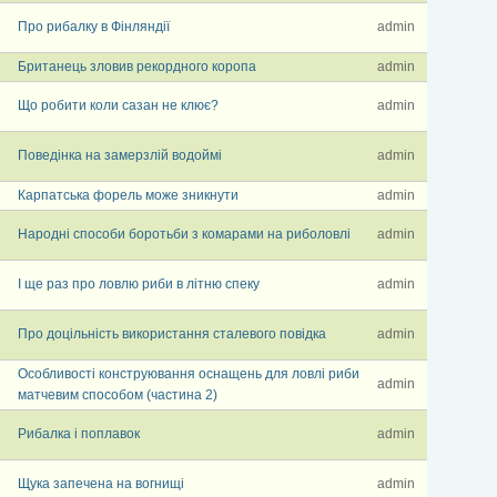
Про рибалку в Фінляндії
admin
Британець зловив рекордного коропа
admin
Що робити коли сазан не клює?
admin
Поведінка на замерзлій водоймі
admin
Карпатська форель може зникнути
admin
Народні способи боротьби з комарами на риболовлі
admin
І ще раз про ловлю риби в літню спеку
admin
Про доцільність використання сталевого повідка
admin
Особливості конструювання оснащень для ловлі риби
admin
матчевим способом (частина 2)
Рибалка і поплавок
admin
Щука запечена на вогнищі
admin