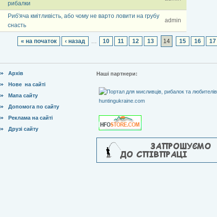
рибалки
Риб'яча кмітливість, або чому не варто ловити на грубу
admin
снасть
« на початок
‹ назад
…
10
11
12
13
14
15
16
17
Архів
Наші партнери:
Нове на сайті
Мапа сайту
Допомога по сайту
Реклама на сайті
Друзі сайту