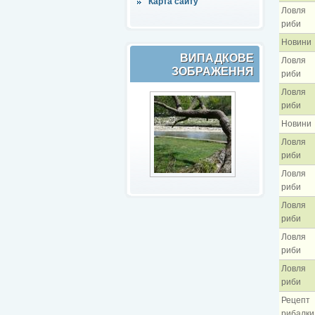
Карта сайту
Ловля
риби
Новини
ВИПАДКОВЕ
Ловля
ЗОБРАЖЕННЯ
риби
Ловля
риби
Новини
Ловля
риби
Ловля
риби
Ловля
риби
Ловля
риби
Ловля
риби
Рецепт
рибалки