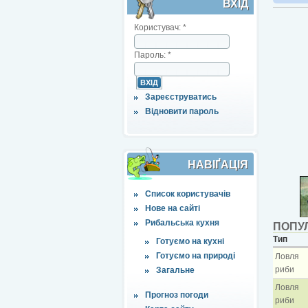
ВХІД
Користувач:
*
Пароль:
*
Зареєструватись
Відновити пароль
НАВІҐАЦІЯ
Список користувачів
Нове на сайті
Рибальська кухня
ПОПУЛ
Тип
Готуємо на кухні
Готуємо на природі
Ловля
риби
Загальне
Ловля
Прогноз погоди
риби