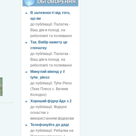
ОБГОВОРЕННЯ
В залежності від того,
що ви
до публікації:
Палатка -
Ваш дім в поході, на
риболовлі та полюванні
Так. Вибір намету це
спочатку
до публікації:
Палатка -
Ваш дім в поході, на
риболовлі та полюванні
Минулий вікенд у #
tyhe_pleso
до публікації:
Tyhe Pleso
(Тихе Плесо с. Велике
Колодно)
Хороший фідер йде з 2
до публікації:
Фідерні
оснастки з
використанням фідергам
Телефонуйте до дяді
до публікації:
Рибалка на