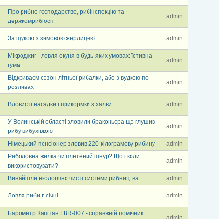
Про рибне господарство, рибінспекцію та
admin
держкомрибгосп
За щукою з зимовою жерлицею
admin
Мікроджиг - ловля окуня в будь-яких умовах: їстивна
admin
гума
Відкриваєм сезон літньої рибалки, або з вудкою по
admin
розливах
Вловисті насадки і прикормки з халви
admin
У Волинській області зловили браконьєра що глушив
admin
рибу вибухівкою
Німецький пенсіонер зловив 220-кілограмову рибину
admin
Риболовна жилка чи плетений шнур? Що і коли
admin
використовувати?
Винайшли екологічно чисті системи рибництва
admin
Ловля риби в січні
admin
Барометр Капітан FBR-007 - справжній помічник
admin