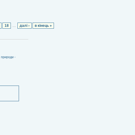
18
…
далі ›
в кінець »